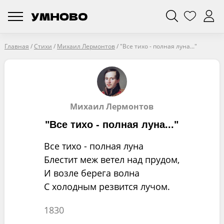
Главная
/
Стихи
/
Михаил Лермонтов
/
"Все тихо - полная луна..."
Михаил Лермонтов
"Все тихо - полная луна..."
Все тихо - полная луна
Блестит меж ветел над прудом,
И возле берега волна
С холодным резвится лучом.
1830