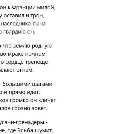
 он к Франции милой,
у оставил и трон,
 наследника-сына
ю гвардию он.
о что землю родную
 во мраке ночном,
го сердце трепещет
ылают огнем.
г большими шагами
о и прямо идет,
ков громко он кличет
лов грозно зовет.
усачи-гренадеры -
е, где Эльба шумит,