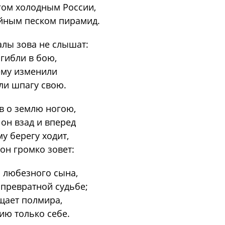
гом холодным России,
йным песком пирамид.
лы зова не слышат:
гибли в бою,
ему изменили
ли шпагу свою.
в о землю ногою,
он взад и вперед
у берегу ходит,
он громко зовет:
н любезного сына,
 превратной судьбе;
щает полмира,
ию только себе.