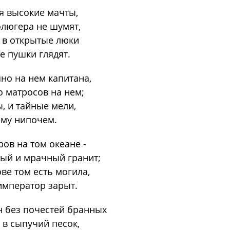
ся высокие мачты,
флюгера не шумят,
 в открытые люки
е пушки глядят.
но на нем капитана,
о матросов на нем;
, и тайные мели,
ему нипочем.
ров на том океане -
ый и мрачный гранит;
ве том есть могила,
император зарыт.
н без почестей бранных
 в сыпучий песок,