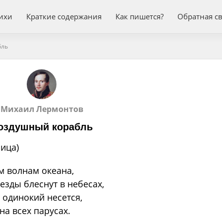
ихи
Краткие содержания
Как пишется?
Обратная с
бль
Михаил Лермонтов
оздушный корабль
ица)
м волнам океана,
езды блеснут в небесах,
 одинокий несется,
на всех парусах.