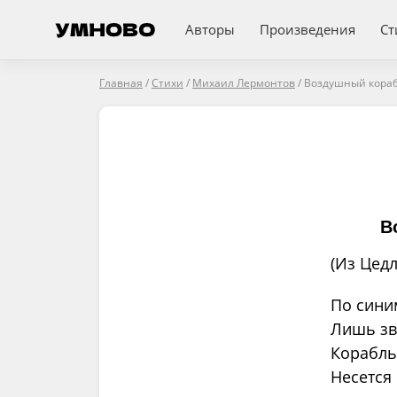
Авторы
Произведения
Ст
Главная
/
Стихи
/
Михаил Лермонтов
/
Воздушный кора
В
(Из Цедл
По сини
Лишь зв
Корабль
Несется 