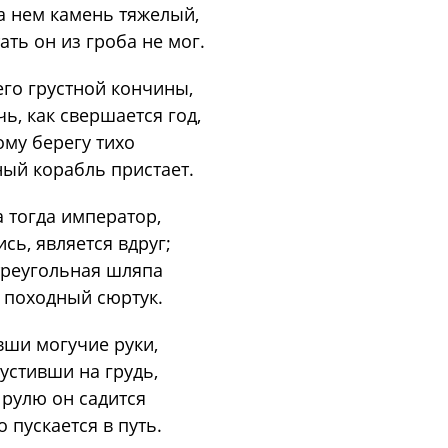
а нем камень тяжелый,
ать он из гроба не мог.
его грустной кончины,
ь, как свершается год,
ому берегу тихо
ый корабль пристает.
а тогда император,
сь, является вдруг;
треугольная шляпа
 походный сюртук.
вши могучие руки,
устивши на грудь,
 рулю он садится
 пускается в путь.