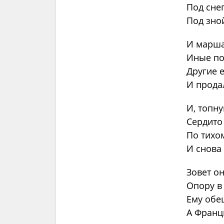
Под сне
Под зно
И марша
Иные по
Другие 
И прода
И, топну
Сердито 
По тихом
И снова 
Зовет о
Опору в
Ему обе
А Франц