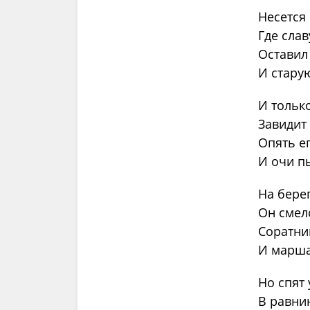
Несется
Где слав
Оставил
И стару
И тольк
Завидит
Опять е
И очи п
На бере
Он смел
Соратни
И марша
Но спят 
В равнин