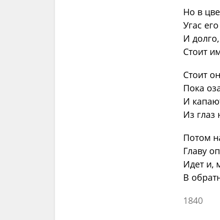
Но в цв
Угас ег
И долго,
Стоит и
Стоит он
Пока оза
И капаю
Из глаз 
Потом н
Главу оп
Идет и,
В обратн
1840