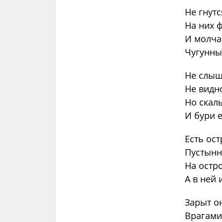
Не гнут
На них 
И молча
Чугунны
Не слыш
Не видн
Но скалы
И бури 
Есть ост
Пустынн
На остро
А в ней 
Зарыт о
Врагами