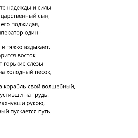
ете надежды и силы
о царственный сын,
 его поджидая,
мператор один -
 и тяжко вздыхает,
рится восток,
т горькие слезы
на холодный песок,
а корабль свой волшебный,
устивши на грудь,
 махнувши рукою,
ый пускается путь.