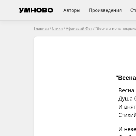
Авторы
Произведения
Ст
Главная
/
Стихи
/
Афанасий Фет
/
"Весна и ночь покрыли 
"Весна
Весна 
Душа 
И внят
Стихи
И нез