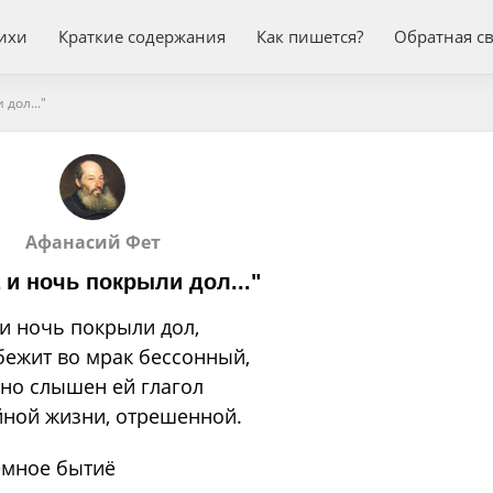
ихи
Краткие содержания
Как пишется?
Обратная с
дол..."
Афанасий Фет
 и ночь покрыли дол..."
и ночь покрыли дол,
бежит во мрак бессонный,
но слышен ей глагол
йной жизни, отрешенной.
емное бытиё