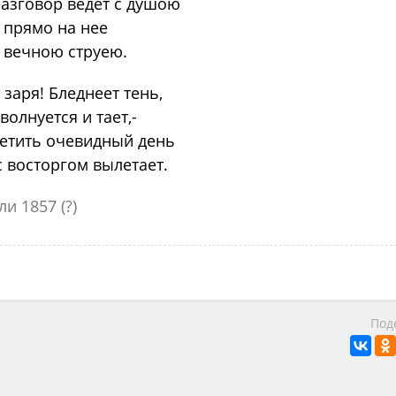
азговор ведет с душою
 прямо на нее
 вечною струею.
 заря! Бледнеет тень,
волнуется и тает,-
ретить очевидный день
 восторгом вылетает.
ли 1857 (?)
Под