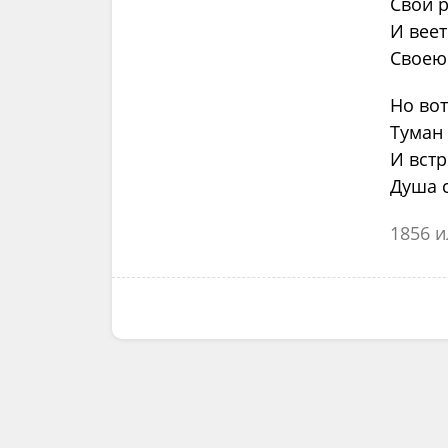
Свой р
И веет
Своею
Но вот
Туман 
И вст
Душа с
1856 и