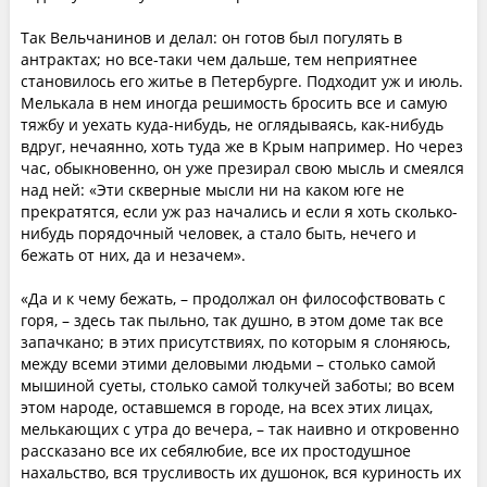
Так Вельчанинов и делал: он готов был погулять в
антрактах; но все-таки чем дальше, тем неприятнее
становилось его житье в Петербурге. Подходит уж и июль.
Мелькала в нем иногда решимость бросить все и самую
тяжбу и уехать куда-нибудь, не оглядываясь, как-нибудь
вдруг, нечаянно, хоть туда же в Крым например. Но через
час, обыкновенно, он уже презирал свою мысль и смеялся
над ней: «Эти скверные мысли ни на каком юге не
прекратятся, если уж раз начались и если я хоть сколько-
нибудь порядочный человек, а стало быть, нечего и
бежать от них, да и незачем».
«Да и к чему бежать, – продолжал он философствовать с
горя, – здесь так пыльно, так душно, в этом доме так все
запачкано; в этих присутствиях, по которым я слоняюсь,
между всеми этими деловыми людьми – столько самой
мышиной суеты, столько самой толкучей заботы; во всем
этом народе, оставшемся в городе, на всех этих лицах,
мелькающих с утра до вечера, – так наивно и откровенно
рассказано все их себялюбие, все их простодушное
нахальство, вся трусливость их душонок, вся куриность их