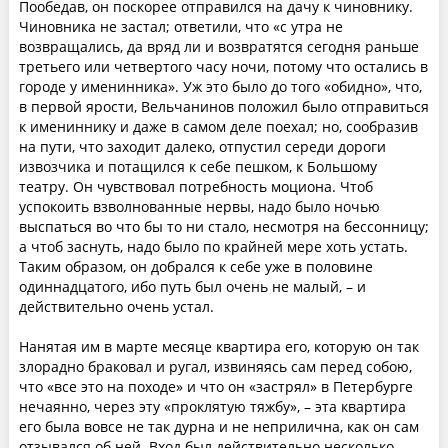
Пообедав, он поскорее отправился на дачу к чиновнику.
Чиновника не застал; ответили, что «с утра не
возвращались, да вряд ли и возвратятся сегодня раньше
третьего или четвертого часу ночи, потому что остались в
городе у именинника». Уж это было до того «обидно», что,
в первой ярости, Вельчанинов положил было отправиться
к имениннику и даже в самом деле поехал; но, сообразив
на пути, что заходит далеко, отпустил середи дороги
извозчика и потащился к себе пешком, к Большому
театру. Он чувствовал потребность моциона. Чтоб
успокоить взволнованные нервы, надо было ночью
выспаться во что бы то ни стало, несмотря на бессонницу;
а чтоб заснуть, надо было по крайней мере хоть устать.
Таким образом, он добрался к себе уже в половине
одиннадцатого, ибо путь был очень не малый, – и
действительно очень устал.
Нанятая им в марте месяце квартира его, которую он так
злорадно браковал и ругал, извиняясь сам перед собою,
что «все это на походе» и что он «застрял» в Петербурге
нечаянно, через эту «проклятую тяжбу», – эта квартира
его была вовсе не так дурна и не неприлична, как он сам
отзывался об ней. Вход был действительно несколько