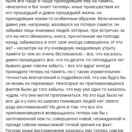
были все чаще и чаще приходившие ему на память,
«внезапно и бог знает почему», иные происшествия из
его прошедшей и давно прошедшей жизни, но
приходившие каким-то особенным образом. Вельчанинов
давно уже, например, жаловался на потерю памяти: он
забывал лица знакомых людей, которые, при встречах, за
это на него обижались; книга, прочитанная им полгода
назад, забывалась в этот срок иногда совершенно. И что
же? – несмотря на эту очевидную ежедневную утрату
памяти (о чем он очень беспокоился) – все, что касалось
давно прошедшего, все, что по десяти, по пятнадцати лет
бывало даже совсем забыто, – все это вдруг иногда
приходило теперь на память, но с такою изумительною
точностью впечатлений и подробностей, что как будто бы
он вновь их переживал. Некоторые из припоминавшихся
фактов были до того забыты, что ему уже одно то казалось
чудом, что они могли припомниться. Но это еще было не
все; да и у кого из широко поживших людей нет своего
рода воспоминаний? Но дело в том, что все это
припоминавшееся возвращалось теперь как бы с
заготовленной кем-то, совершенно новой, неожиданной и
прежде совсем немыслимой точкой зрения на факт.
Почему иные воспоминания казались ему теперь совсем