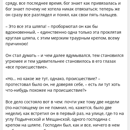
сряду, все последнее время, бог знает как привязалась и
бог знает почему не хотела никак отвязаться; теперь же
он сразу все разглядел и понял, как свои пять пальцев.
– Это все эта шляпа! – пробормотал он как бы
вдохновенный, – единственно одна только эта проклятая
круглая шляпа, с этим мерзким траурным крепом, всему
причиною!
Он стал думать – и чем далее вдумывался, тем становился
угрюмее и тем удивительнее становилось в его глазах
«все происшествие».
«Но… но какое же тут, однако, происшествие? –
протестовал было он, не доверяя себе, – есть ли тут хоть
что-нибудь похожее на происшествие?»
Все дело состояло вот в чем: почти уже тому две недели
(по-настоящему он не помнил, но, кажется, было две
недели), как встретил он в первый раз, на улице, где-то на
углу Подьяческой и Мещанской, одного господина с
крепом на шляпе. Господин был, как и все, ничего в нем