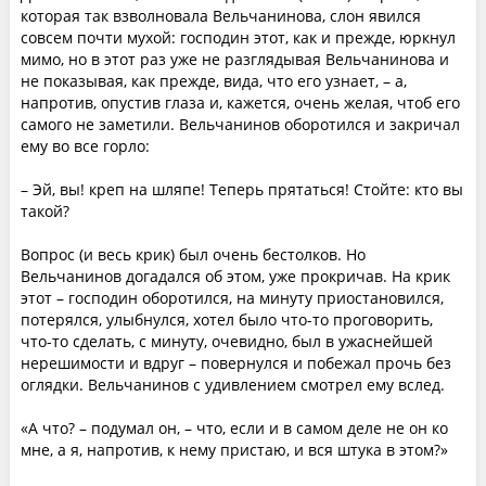
которая так взволновала Вельчанинова, слон явился
совсем почти мухой: господин этот, как и прежде, юркнул
мимо, но в этот раз уже не разглядывая Вельчанинова и
не показывая, как прежде, вида, что его узнает, – а,
напротив, опустив глаза и, кажется, очень желая, чтоб его
самого не заметили. Вельчанинов оборотился и закричал
ему во все горло:
– Эй, вы! креп на шляпе! Теперь прятаться! Стойте: кто вы
такой?
Вопрос (и весь крик) был очень бестолков. Но
Вельчанинов догадался об этом, уже прокричав. На крик
этот – господин оборотился, на минуту приостановился,
потерялся, улыбнулся, хотел было что-то проговорить,
что-то сделать, с минуту, очевидно, был в ужаснейшей
нерешимости и вдруг – повернулся и побежал прочь без
оглядки. Вельчанинов с удивлением смотрел ему вслед.
«А что? – подумал он, – что, если и в самом деле не он ко
мне, а я, напротив, к нему пристаю, и вся штука в этом?»