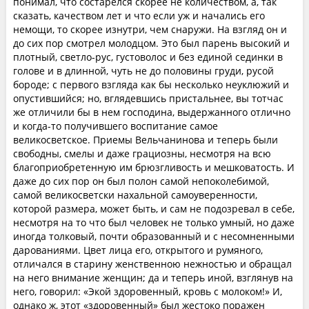
понимал, что состарелся скорее не количеством, а, так
сказать, качеством лет и что если уж и начались его
немощи, то скорее изнутри, чем снаружи. На взгляд он и
до сих пор смотрел молодцом. Это был парень высокий и
плотный, светло-рус, густоволос и без единой сединки в
голове и в длинной, чуть не до половины груди, русой
бороде; с первого взгляда как бы несколько неуклюжий и
опустившийся; но, вглядевшись пристальнее, вы тотчас
же отличили бы в нем господина, выдержанного отлично
и когда-то получившего воспитание самое
великосветское. Приемы Вельчанинова и теперь были
свободны, смелы и даже грациозны, несмотря на всю
благоприобретенную им брюзгливость и мешковатость. И
даже до сих пор он был полон самой непоколебимой,
самой великосветски нахальной самоуверенности,
которой размера, может быть, и сам не подозревал в себе,
несмотря на то что был человек не только умный, но даже
иногда толковый, почти образованный и с несомненными
дарованиями. Цвет лица его, открытого и румяного,
отличался в старину женственною нежностью и обращал
на него внимание женщин; да и теперь иной, взглянув на
него, говорил: «Экой здоровенный, кровь с молоком!» И,
однако ж, этот «здоровенный» был жестоко поражен