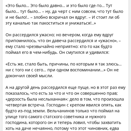
«Это было… Это было давно… и это было где-то… Тут
было… тут было… – ну, да черт с ним совсем, что тут было
и не было!.. – злобно вскричал он вдруг. – И стоит ли об
эту каналью так пакоститься и унижаться!..»
Он рассердился ужасно; но вечером, когда ему вдруг
припомнилось, что он давеча рассердился и «ужасно», –
ему стало чрезвычайно неприятно: кто-то как будто
поймал его в чем-нибудь. Он смутился и удивился:
«Есть же, стало быть, причины, по которым я так злюсь…
ни с того ни с сего… при одном воспоминании…» Он не
докончил своей мысли.
А на другой день рассердился еще пуще, но в этот раз ему
показалось, что есть за что и что он совершенно прав;
«дерзость была неслыханная»: дело в том, что произошла
четвертая встреча. Господин с крепом явился опять, как
будто из-под земли. Вельчанинов только что поймал на
улице того самого статского советника и нужного
господина, которого он и теперь ловил, чтобы захватить
хоть на даче нечаянно, потому что этот чиновник, едва