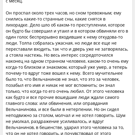
с месяц.
Он проспал около трех часов, но сном тревожным; ему
снились какие-то странные сны, какие снятся в
лихорадке. Дело шло об каком-то преступлении, которое
он будто бы совершил и утаил и в котором обвиняли его в
один голос беспрерывно входившие к нему откудова-то
люди. Толпа собралась ужасная, но люди все еще не
переставали входить, так что и дверь уже не затворялась,
а стояла настежь. Но весь интерес сосредоточился
наконец на одном странном человеке, каком-то очень ему
когда-то близком и знакомом, который уже умер, а теперь
почему-то вдруг тоже вошел к нему. Всего мучительнее
было то, что Вельчанинов не знал, что это за человек,
позабыл его имя и никак не мог вспомнить; он знал
только, что когда-то его очень любил. От этого человека
как будто и все прочие вошедшие люди ждали самого
главного слова: или обвинения, или оправдания
Вельчанинова, и все были в нетерпении. Но он сидел
неподвижно за столом, молчал и не хотел говорить. Шум
не умолкал, раздражение усиливалось, и вдруг
Вельчанинов, в бешенстве, ударил этого человека за то,
что он не хотел говорить, и почувствовал от этого