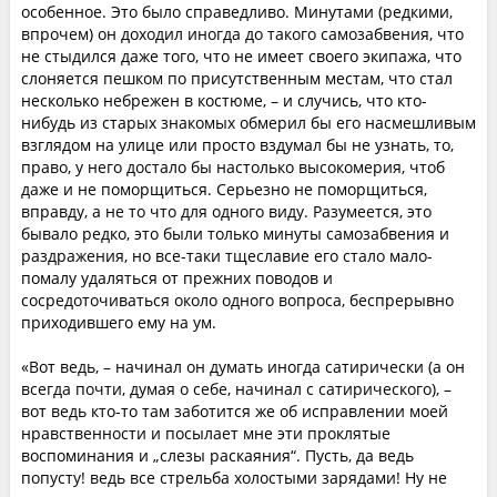
особенное. Это было справедливо. Минутами (редкими,
впрочем) он доходил иногда до такого самозабвения, что
не стыдился даже того, что не имеет своего экипажа, что
слоняется пешком по присутственным местам, что стал
несколько небрежен в костюме, – и случись, что кто-
нибудь из старых знакомых обмерил бы его насмешливым
взглядом на улице или просто вздумал бы не узнать, то,
право, у него достало бы настолько высокомерия, чтоб
даже и не поморщиться. Серьезно не поморщиться,
вправду, а не то что для одного виду. Разумеется, это
бывало редко, это были только минуты самозабвения и
раздражения, но все-таки тщеславие его стало мало-
помалу удаляться от прежних поводов и
сосредоточиваться около одного вопроса, беспрерывно
приходившего ему на ум.
«Вот ведь, – начинал он думать иногда сатирически (а он
всегда почти, думая о себе, начинал с сатирического), –
вот ведь кто-то там заботится же об исправлении моей
нравственности и посылает мне эти проклятые
воспоминания и „слезы раскаяния“. Пусть, да ведь
попусту! ведь все стрельба холостыми зарядами! Ну не