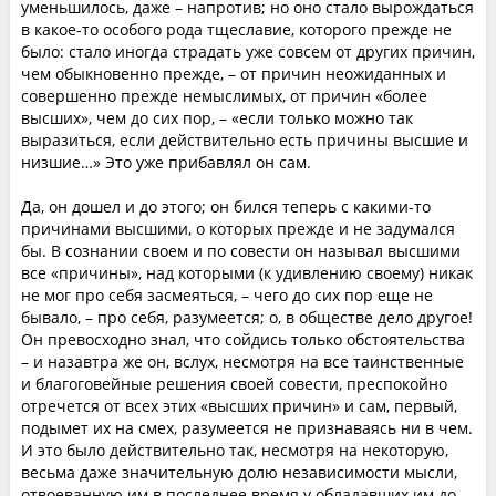
уменьшилось, даже – напротив; но оно стало вырождаться
в какое-то особого рода тщеславие, которого прежде не
было: стало иногда страдать уже совсем от других причин,
чем обыкновенно прежде, – от причин неожиданных и
совершенно прежде немыслимых, от причин «более
высших», чем до сих пор, – «если только можно так
выразиться, если действительно есть причины высшие и
низшие…» Это уже прибавлял он сам.
Да, он дошел и до этого; он бился теперь с какими-то
причинами высшими, о которых прежде и не задумался
бы. В сознании своем и по совести он называл высшими
все «причины», над которыми (к удивлению своему) никак
не мог про себя засмеяться, – чего до сих пор еще не
бывало, – про себя, разумеется; о, в обществе дело другое!
Он превосходно знал, что сойдись только обстоятельства
– и назавтра же он, вслух, несмотря на все таинственные
и благоговейные решения своей совести, преспокойно
отречется от всех этих «высших причин» и сам, первый,
подымет их на смех, разумеется не признаваясь ни в чем.
И это было действительно так, несмотря на некоторую,
весьма даже значительную долю независимости мысли,
отвоеванную им в последнее время у обладавших им до