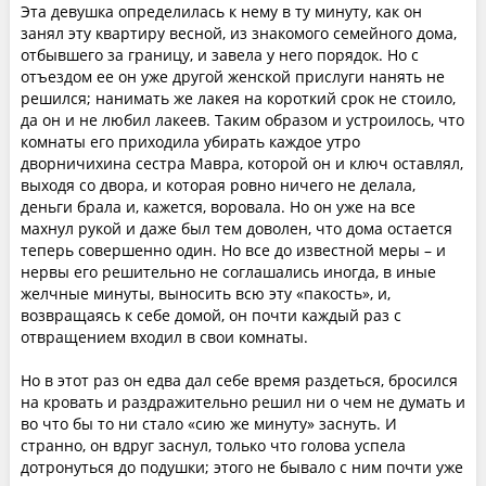
Эта девушка определилась к нему в ту минуту, как он
занял эту квартиру весной, из знакомого семейного дома,
отбывшего за границу, и завела у него порядок. Но с
отъездом ее он уже другой женской прислуги нанять не
решился; нанимать же лакея на короткий срок не стоило,
да он и не любил лакеев. Таким образом и устроилось, что
комнаты его приходила убирать каждое утро
дворничихина сестра Мавра, которой он и ключ оставлял,
выходя со двора, и которая ровно ничего не делала,
деньги брала и, кажется, воровала. Но он уже на все
махнул рукой и даже был тем доволен, что дома остается
теперь совершенно один. Но все до известной меры – и
нервы его решительно не соглашались иногда, в иные
желчные минуты, выносить всю эту «пакость», и,
возвращаясь к себе домой, он почти каждый раз с
отвращением входил в свои комнаты.
Но в этот раз он едва дал себе время раздеться, бросился
на кровать и раздражительно решил ни о чем не думать и
во что бы то ни стало «сию же минуту» заснуть. И
странно, он вдруг заснул, только что голова успела
дотронуться до подушки; этого не бывало с ним почти уже