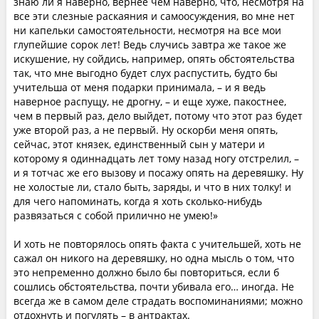
знаю ли я наверно, вернее чем наверно, что, несмотря на
все эти слезные раскаяния и самоосуждения, во мне нет
ни капельки самостоятельности, несмотря на все мои
глупейшие сорок лет! Ведь случись завтра же такое же
искушение, ну сойдись, например, опять обстоятельства
так, что мне выгодно будет слух распустить, будто бы
учительша от меня подарки принимала, – и я ведь
наверное распущу, не дрогну, – и еще хуже, пакостнее,
чем в первый раз, дело выйдет, потому что этот раз будет
уже второй раз, а не первый. Ну оскорби меня опять,
сейчас, этот князек, единственный сын у матери и
которому я одиннадцать лет тому назад ногу отстрелил, –
и я тотчас же его вызову и посажу опять на деревяшку. Ну
не холостые ли, стало быть, заряды, и что в них толку! и
для чего напоминать, когда я хоть сколько-нибудь
развязаться с собой прилично не умею!»
И хоть не повторялось опять факта с учительшей, хоть не
сажал он никого на деревяшку, но одна мысль о том, что
это непременно должно было бы повториться, если б
сошлись обстоятельства, почти убивала его… иногда. Не
всегда же в самом деле страдать воспоминаниями; можно
отдохнуть и погулять – в антрактах.