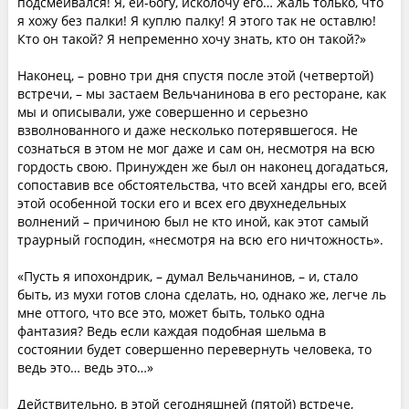
подсмеивался! Я, ей-богу, исколочу его… Жаль только, что
я хожу без палки! Я куплю палку! Я этого так не оставлю!
Кто он такой? Я непременно хочу знать, кто он такой?»
Наконец, – ровно три дня спустя после этой (четвертой)
встречи, – мы застаем Вельчанинова в его ресторане, как
мы и описывали, уже совершенно и серьезно
взволнованного и даже несколько потерявшегося. Не
сознаться в этом не мог даже и сам он, несмотря на всю
гордость свою. Принужден же был он наконец догадаться,
сопоставив все обстоятельства, что всей хандры его, всей
этой особенной тоски его и всех его двухнедельных
волнений – причиною был не кто иной, как этот самый
траурный господин, «несмотря на всю его ничтожность».
«Пусть я ипохондрик, – думал Вельчанинов, – и, стало
быть, из мухи готов слона сделать, но, однако же, легче ль
мне оттого, что все это, может быть, только одна
фантазия? Ведь если каждая подобная шельма в
состоянии будет совершенно перевернуть человека, то
ведь это… ведь это…»
Действительно, в этой сегодняшней (пятой) встрече,