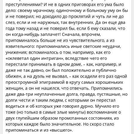
преступлениями? И не в одних приговорах его ума было
дело: своему мрачному, одиночному и больному уму он бы
и не поверил; но доходило до проклятий и чуть ли не до
слез, если и не наружных, так внутренних. Да он еще два
года тому назад и не поверил бы, если б ему сказали, что
он когда-нибудь заплачет! Сначала, впрочем,
припоминалось больше не из чувствительного, а из
язвительного: припоминались иные светские неудачи,
унижения; вспоминалось о том, например, как его
«оклеветал один интриган», вследствие чего его
перестали принимать в одном доме, – как, например, и
даже не так давно, он был положительно и публично
обижен, а на дуэль не вызвал, – как осадили его раз одной
преостроумной эпиграммой в кругу самых хорошеньких
женщин, а он не нашелся, что отвечать. Припомнились
даже два-три неуплаченные долга, правда, пустяшные, но
долги чести и таким людям, с которыми он перестал
водиться и об которых уже говорил дурно. Мучило его
тоже (но только в самые злые минуты) воспоминание о
двух глупейшим образом промотанных состояниях, из
которых каждое было значительное. Но скоро стало
припоминаться и из «высшего».