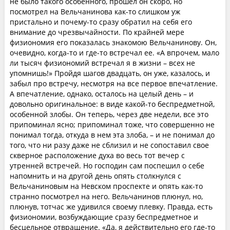
не было такого особенного, прошел он скоро, но
посмотрел на Вельчанинова как-то слишком уж
пристально и почему-то сразу обратил на себя его
внимание до чрезвычайности. По крайней мере
физиономия его показалась знакомою Вельчанинову. Он,
очевидно, когда-то и где-то встречал ее. «А впрочем, мало
ли тысяч физиономий встречал я в жизни – всех не
упомнишь!» Пройдя шагов двадцать, он уже, казалось, и
забыл про встречу, несмотря на все первое впечатление.
А впечатление, однако, осталось на целый день – и
довольно оригинальное: в виде какой-то беспредметной,
особенной злобы. Он теперь, через две недели, все это
припоминал ясно; припоминал тоже, что совершенно не
понимал тогда, откуда в нем эта злоба, – и не понимал до
того, что ни разу даже не сблизил и не сопоставил свое
скверное расположение духа во весь тот вечер с
утренней встречей. Но господин сам поспешил о себе
напомнить и на другой день опять столкнулся с
Вельчаниновым на Невском проспекте и опять как-то
странно посмотрел на него. Вельчанинов плюнул, но,
плюнув, тотчас же удивился своему плевку. Правда, есть
физиономии, возбуждающие сразу беспредметное и
бесцельное отвращение. «Да, я действительно его где-то