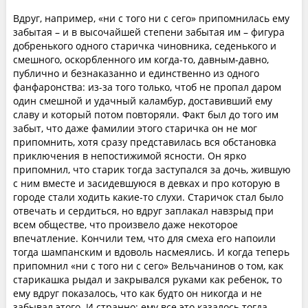
Вдруг, например, «ни с того ни с сего» припомнилась ему
забытая – и в высочайшей степени забытая им – фигура
добренького одного старичка чиновника, седенького и
смешного, оскорбленного им когда-то, давным-давно,
публично и безнаказанно и единственно из одного
фанфаронства: из-за того только, чтоб не пропал даром
один смешной и удачный каламбур, доставивший ему
славу и который потом повторяли. Факт был до того им
забыт, что даже фамилии этого старичка он не мог
припомнить, хотя сразу представилась вся обстановка
приключения в непостижимой ясности. Он ярко
припомнил, что старик тогда заступался за дочь, жившую
с ним вместе и засидевшуюся в девках и про которую в
городе стали ходить какие-то слухи. Старичок стал было
отвечать и сердиться, но вдруг заплакал навзрыд при
всем обществе, что произвело даже некоторое
впечатление. Кончили тем, что для смеха его напоили
тогда шампанским и вдоволь насмеялись. И когда теперь
припомнил «ни с того ни с сего» Вельчанинов о том, как
старикашка рыдал и закрывался руками как ребенок, то
ему вдруг показалось, что как будто он никогда и не
забывал этого. И странно: ему все это казалось тогда