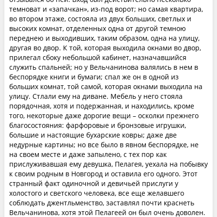
темноват и «запачкан», из-под ворот; но самая квартира,
во втором этаже, состояла из двух больших, светлых и
высоких комнат, отделенных одна от другой темною
переднею и выходивших, таким образом, одна на улицу,
другая во двор. К той, которая выходила окнами во двор,
прилегал сбоку небольшой кабинет, назначавшийся
служить спальней; но у Вельчанинова валялись в нем в
беспорядке книги и бумаги; спал же он в одной из
больших комнат, той самой, которая окнами выходила на
улицу. Стлали ему на диване. Мебель у него стояла
порядочная, хотя и подержанная, и находились, кроме
того, некоторые даже дорогие вещи – осколки прежнего
благосостояния: фарфоровые и бронзовые игрушки,
большие и настоящие бухарские ковры; даже две
недурные картины; но все было в явном беспорядке, не
на своем месте и даже запылено, с тех пор как
прислуживавшая ему девушка, Пелагея, уехала на побывку
к своим родным в Новгород и оставила его одного. Этот
странный факт одиночной и девичьей прислуги у
холостого и светского человека, все еще желавшего
соблюдать джентльменство, заставлял почти краснеть
Вельчанинова, хотя этой Пелагеей он был очень доволен.