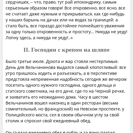
сердчишек, – что, право, тут рай ипохондрику, самым
серьезным образом говоря! Все откровенно, все ясно, все
не считает даже нужным и прикрываться, как где-нибудь
у наших барынь на дачах или на водах за границей; а
стало быть, все гораздо достойнее полнейшего уважения
за одну только откровенность и простоту… Никуда не уеду!
Лопну здесь, а никуда не уеду!..»
II. Господин с крепом на шляпе
Было третье июля. Духота и жар стояли нестерпимые.
День для Вельчанинова выдался самый хлопотливый: все
утро пришлось ходить и разъезжать, а в перспективе
предстояла непременная надобность сегодня же вечером
посетить одного нужного господина, одного дельца и
статского советника, на его даче, где-то на Черной речке,
и захватить его неожиданно дома. Часу в шестом
Вельчанинов вошел наконец в один ресторан (весьма
сомнительный, но французский) на Невском проспекте, у
Полицейского моста, сел в своем обычном углу за свой
столик и спросил свой ежедневный обед.
Он съедал ежедневно обед в рубль и за вино платил