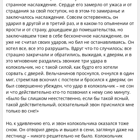
странное наслаждение. Сердце его замерло от ужаса и от
страдания за свой поступок, но в этом-то замиранье и
заключалось наслаждение. Совсем остервенясь, он
ударил в другой и в третий раз, и в каком-то опьянении от
ярости и от страху, дошедшем до помешательства, но
заключавшем тоже в себе бесконечное наслаждение, он
уже не считал своих ударов, но бил не останавливаясь. Он
хотел все, все это разрушить. Вдруг что-то случилось; все
страшно закричали и обратились, выжидая, к дверям, и в
это мгновение раздались звонкие три удара в
колокольчик, но с такой силой, как будто его хотели
сорвать с дверей. Вельчанинов проснулся, очнулся в один
миг, стремглав вскочил с постели и бросился к дверям; он
был совершенно убежден, что удар в колокольчик – не сон
и что действительно кто-то позвонил к нему сию минуту.
«Было бы слишком неестественно, если бы такой ясный,
такой действительный, осязательный звон приснился мне
только во сне!»
Но, к удивлению его, и звон колокольчика оказался тоже
сном. Он отворил дверь и вышел в сени, заглянул даже на
лестницу – никого решительно не было. Колокольчик