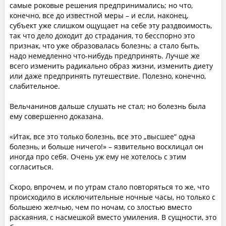
самые роковые решения предпринимались; но что,
конечно, все до известной меры – и если, наконец,
субъект уже слишком ощущает на себе эту раздвоимость,
так что дело доходит до страдания, то бесспорно это
признак, что уже образовалась болезнь; а стало быть,
надо немедленно что-нибудь предпринять. Лучше же
всего изменить радикально образ жизни, изменить диету
или даже предпринять путешествие. Полезно, конечно,
слабительное.
Вельчанинов дальше слушать не стал; но болезнь была
ему совершенно доказана.
«Итак, все это только болезнь, все это „высшее“ одна
болезнь, и больше ничего!» – язвительно восклицал он
иногда про себя. Очень уж ему не хотелось с этим
согласиться.
Скоро, впрочем, и по утрам стало повторяться то же, что
происходило в исключительные ночные часы, но только с
большею желчью, чем по ночам, со злостью вместо
раскаяния, с насмешкой вместо умиления. В сущности, это