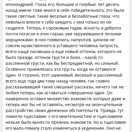
ипохондрией. Глаза его, большие и голубые, лет десять
назад имели тоже много в себе победительного; это были
такие светлые, такие веселые и беззаботные глаза, что
невольно влекли к себе каждого, с кем только он ни
сходился. Теперь, к сороковым годам, ясность и доброта
почти погасли в этих глазах, уже окружившихся легкими
морщинками; в них появились, напротив, цинизм не
совсем нравственного и уставшего человека, хитрость,
всего чаще насмешка и еще новый оттенок, которого не
было прежде: оттенок грусти и боли, – какой-то
рассеянной грусти, как бы беспредметной, но сильной.
Особенно проявлялась эта грусть, когда он оставался
один. И странно, этот шумливый, веселый и рассеянный
всего еще года два тому назад человек, так славно
рассказывавший такие смешные рассказы, ничего так не
любил теперь, как оставаться совершенно один. Он
намеренно оставил множество знакомств, которых даже и
теперь мог бы не оставлять, несмотря на окончательное
расстройство своих денежных обстоятельств. Правда, тут
помогло тщеславие: с его мнительностию и тщеславием
нельзя было вынести прежних знакомств. Но и тщеславие
его мало-помалу стало изменяться в уединении. Оно не