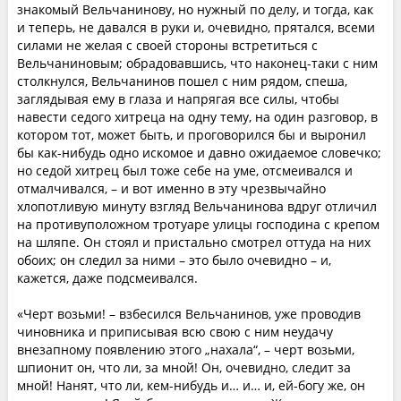
знакомый Вельчанинову, но нужный по делу, и тогда, как
и теперь, не давался в руки и, очевидно, прятался, всеми
силами не желая с своей стороны встретиться с
Вельчаниновым; обрадовавшись, что наконец-таки с ним
столкнулся, Вельчанинов пошел с ним рядом, спеша,
заглядывая ему в глаза и напрягая все силы, чтобы
навести седого хитреца на одну тему, на один разговор, в
котором тот, может быть, и проговорился бы и выронил
бы как-нибудь одно искомое и давно ожидаемое словечко;
но седой хитрец был тоже себе на уме, отсмеивался и
отмалчивался, – и вот именно в эту чрезвычайно
хлопотливую минуту взгляд Вельчанинова вдруг отличил
на противуположном тротуаре улицы господина с крепом
на шляпе. Он стоял и пристально смотрел оттуда на них
обоих; он следил за ними – это было очевидно – и,
кажется, даже подсмеивался.
«Черт возьми! – взбесился Вельчанинов, уже проводив
чиновника и приписывая всю свою с ним неудачу
внезапному появлению этого „нахала“, – черт возьми,
шпионит он, что ли, за мной! Он, очевидно, следит за
мной! Нанят, что ли, кем-нибудь и… и… и, ей-богу же, он