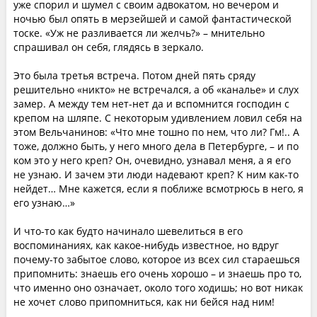
уже спорил и шумел с своим адвокатом, но вечером и
ночью был опять в мерзейшей и самой фантастической
тоске. «Уж не разливается ли желчь?» – мнительно
спрашивал он себя, глядясь в зеркало.
Это была третья встреча. Потом дней пять сряду
решительно «никто» не встречался, а об «каналье» и слух
замер. А между тем нет-нет да и вспомнится господин с
крепом на шляпе. С некоторым удивлением ловил себя на
этом Вельчанинов: «Что мне тошно по нем, что ли? Гм!.. А
тоже, должно быть, у него много дела в Петербурге, – и по
ком это у него креп? Он, очевидно, узнавал меня, а я его
не узнаю. И зачем эти люди надевают креп? К ним как-то
нейдет… Мне кажется, если я поближе всмотрюсь в него, я
его узнаю…»
И что-то как будто начинало шевелиться в его
воспоминаниях, как какое-нибудь известное, но вдруг
почему-то забытое слово, которое из всех сил стараешься
припомнить: знаешь его очень хорошо – и знаешь про то,
что именно оно означает, около того ходишь; но вот никак
не хочет слово припомниться, как ни бейся над ним!