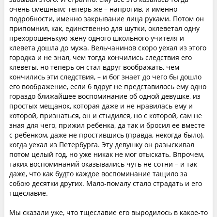
очень смешным; теперь же – напротив, и именно
подробности, именно закрывание лица руками. Потом он
припомнил, как, единственно для шутки, оклеветал одну
прехорошенькую жену одного школьного учителя и
клевета дошла до мужа. Вельчанинов скоро уехал из этого
городка и не знал, чем тогда кончились следствия его
клеветы, но теперь он стал вдруг воображать, чем
кончились эти следствия, – и бог знает до чего бы дошло
его воображение, если б вдруг не представилось ему одно
гораздо ближайшее воспоминание об одной девушке, из
простых мещанок, которая даже и не нравилась ему и
которой, признаться, он и стыдился, но с которой, сам не
зная для чего, прижил ребенка, да так и бросил ее вместе
с ребенком, даже не простившись (правда, некогда было),
когда уехал из Петербурга. Эту девушку он разыскивал
потом целый год, но уже никак не мог отыскать. Впрочем,
таких воспоминаний оказывались чуть не сотни – и так
даже, что как будто каждое воспоминание тащило за
собою десятки других. Мало-помалу стало страдать и его
тщеславие.
Мы сказали уже, что тщеславие его выродилось в какое-то