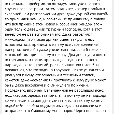
встречал», – пробормотал он задумчиво, уже полчаса
спустя после встречи. Затем опять весь вечер пробыл в
сквернейшем расположении духа; даже дурной сон какой-
то приснился ночью, и все-таки не пришло ему в голову,
что вся причина этой новой и особенной хандры его –
один только давешний траурный господин, хотя в этот
вечер он не раз вспоминал его. Даже разозлился
мимоходом, что «такая дрянь» смеет так долго ему
вспоминаться; приписать же ему все свое волнение,
наверно, почел бы даже унизительным, если б только
мысль об том пришла ему в голову. Два дня спустя опять
встретились, в толпе, при выходе с одного невского
парохода. В этот, третий, раз Вельчанинов готов был
поклясться, что господин в траурной шляпе узнал его и
рванулся к нему, отвлекаемый и теснимый толпой;
кажется, даже «осмелился» протянуть к нему руку; может
быть, даже вскрикнул и окликнул его по имени.
Последнего, впрочем, Вельчанинов не расслышал ясно,
но… «кто же, однако, эта каналья и почему он не подходит
ко мне, если в самом деле узнает и если так ему хочется
подойти?» – злобно подумал он, садясь на извозчика и
отправляясь к Смольному монастырю. Через полчаса он