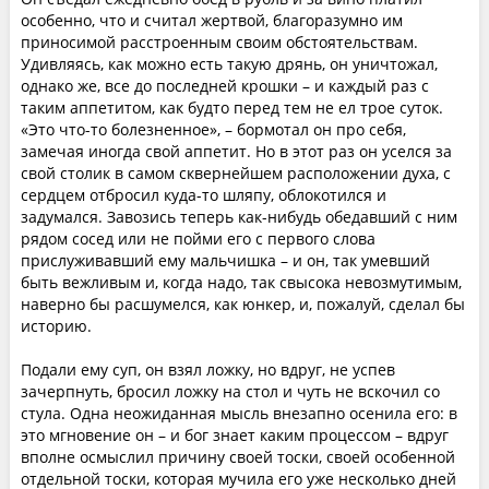
особенно, что и считал жертвой, благоразумно им
приносимой расстроенным своим обстоятельствам.
Удивляясь, как можно есть такую дрянь, он уничтожал,
однако же, все до последней крошки – и каждый раз с
таким аппетитом, как будто перед тем не ел трое суток.
«Это что-то болезненное», – бормотал он про себя,
замечая иногда свой аппетит. Но в этот раз он уселся за
свой столик в самом сквернейшем расположении духа, с
сердцем отбросил куда-то шляпу, облокотился и
задумался. Завозись теперь как-нибудь обедавший с ним
рядом сосед или не пойми его с первого слова
прислуживавший ему мальчишка – и он, так умевший
быть вежливым и, когда надо, так свысока невозмутимым,
наверно бы расшумелся, как юнкер, и, пожалуй, сделал бы
историю.
Подали ему суп, он взял ложку, но вдруг, не успев
зачерпнуть, бросил ложку на стол и чуть не вскочил со
стула. Одна неожиданная мысль внезапно осенила его: в
это мгновение он – и бог знает каким процессом – вдруг
вполне осмыслил причину своей тоски, своей особенной
отдельной тоски, которая мучила его уже несколько дней