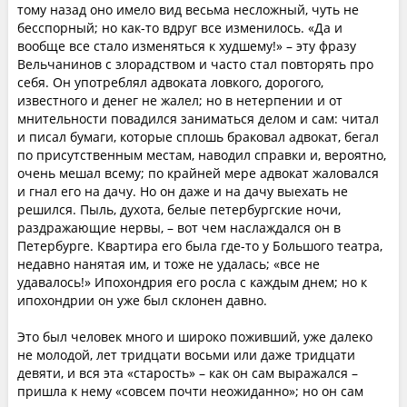
тому назад оно имело вид весьма несложный, чуть не
бесспорный; но как-то вдруг все изменилось. «Да и
вообще все стало изменяться к худшему!» – эту фразу
Вельчанинов с злорадством и часто стал повторять про
себя. Он употреблял адвоката ловкого, дорогого,
известного и денег не жалел; но в нетерпении и от
мнительности повадился заниматься делом и сам: читал
и писал бумаги, которые сплошь браковал адвокат, бегал
по присутственным местам, наводил справки и, вероятно,
очень мешал всему; по крайней мере адвокат жаловался
и гнал его на дачу. Но он даже и на дачу выехать не
решился. Пыль, духота, белые петербургские ночи,
раздражающие нервы, – вот чем наслаждался он в
Петербурге. Квартира его была где-то у Большого театра,
недавно нанятая им, и тоже не удалась; «все не
удавалось!» Ипохондрия его росла с каждым днем; но к
ипохондрии он уже был склонен давно.
Это был человек много и широко поживший, уже далеко
не молодой, лет тридцати восьми или даже тридцати
девяти, и вся эта «старость» – как он сам выражался –
пришла к нему «совсем почти неожиданно»; но он сам