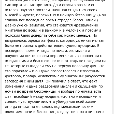
сих пор «низших причин». Да и сколько раз сам он,
вставая наутро с постели, начинал стыдиться своих
мыслей и чувств, пережитых в ночную бессонницу! (А он
сплошь все последнее время страдал бессонницей.)
Давно уже он заметил, что становится чрезвычайно
мнителен во всем, и в важном и в мелочах, а потому и
положил было доверять себе как можно меньше. Но
выдавались, однако же, факты, которых уж никак нельзя
было не признать действительно существующими. В
последнее время, иногда по ночам, его мысли и
ощущения почти совсем переменялись в сравнении с
всегдашними и большею частию отнюдь не походили на
те, которые выпадали ему на первую половину дня. Это
его поразило – и он даже посоветовался с известным
доктором, правда, человеком ему знакомым; разумеется,
заговорил с ним шутя. Он получил в ответ, что факт
изменения и даже раздвоения мыслей и ощущений по
ночам во время бессонницы, и вообще по ночам, есть
факт всеобщий между людьми, «сильно мыслящими и
сильно чувствующими», что убеждения всей жизни
иногда внезапно менялись под меланхолическим
влиянием ночи и бессонницы; вдруг ни с того ни с сего