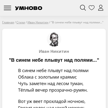
Главная
/
Стихи
/
Иван Никитин
/
"В синем небе плывут над полями..."
Иван Никитин
"В синем небе плывут над полями..."
В синем небе плывут над полями
Облака с золотыми краями;
Чуть заметен над лесом туман,
Тёплый вечер прозрачно-румян.
Вот уж веет прохладой ночною,
Грезит колос над узкой межою;