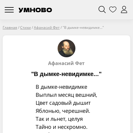
Главная
/
Стихи
/
Афанасий Фет
/
"В дымке-невидимке..."
Афанасий Фет
"В дымке-невидимке..."
В дымке-невидимке
Выплыл месяц вешний,
Цвет садовый дышит
Яблонью, черешней.
Так и льнет, целуя
Тайно и нескромно.