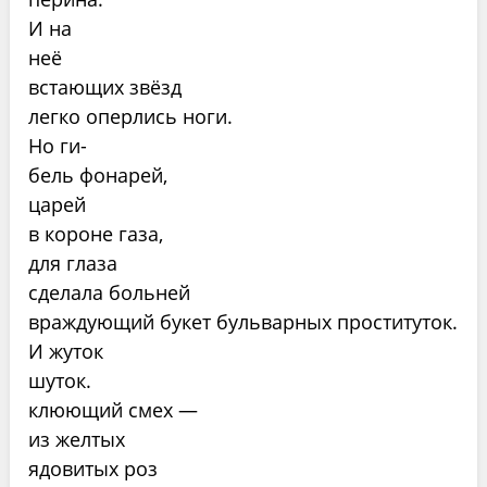
И на
неё
встающих звёзд
легко оперлись ноги.
Но ги-
бель фонарей,
царей
в короне газа,
для глаза
сделала больней
враждующий букет бульварных проституток.
И жуток
шуток.
клюющий смех —
из желтых
ядовитых роз