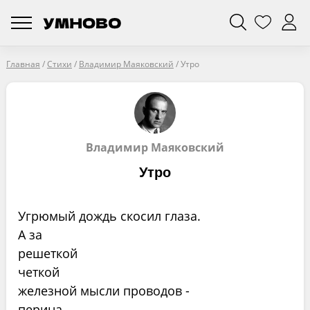
Главная
/
Стихи
/
Владимир Маяковский
/
Утро
Владимир Маяковский
Утро
Угрюмый дождь скосил глаза.
А за
решеткой
четкой
железной мысли проводов -
перина.