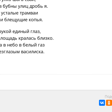
в бубны улиц дробь я.
 усталые трамваи
ли блещущие копья.
рукой единый глаз,
площадь кралась близко.
 в небо в белый газ
езглазым василиска.
Под