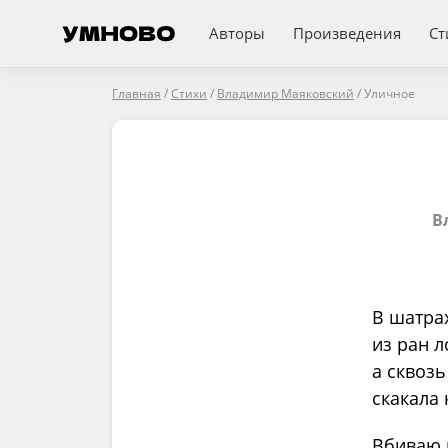
Авторы
Произведения
Ст
Главная
/
Стихи
/
Владимир Маяковский
/
Уличное
В
В шатрах
из ран л
а сквозь
скакала 
Вбиваю 