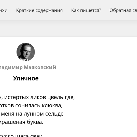
ихи
Краткие содержания
Как пишется?
Обратная с
ладимир Маяковский
Уличное
, истертых ликов цвель где,
отков сочилась клюква,
 меня на лунном сельде
крашеная буква.
гулко шага сваи,