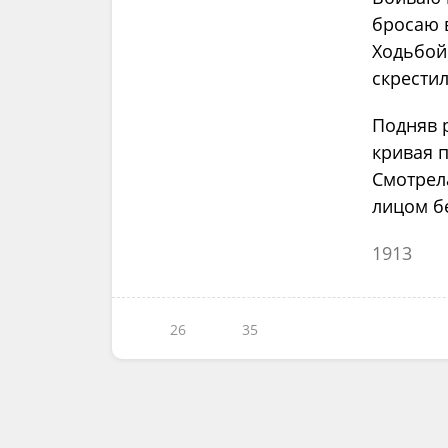
бросаю 
Ходьбой
скрести
Подняв 
кривая 
Смотрела
лицом б
1913
26
35