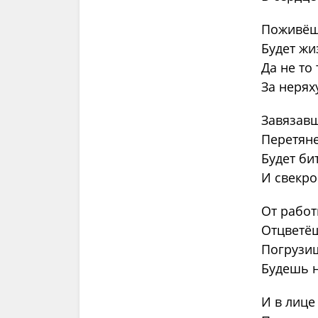
Поживёш
Будет жи
Да не то
За нерях
Завязав
Перетяне
Будет би
И свекро
От работ
Отцветёш
Погрузиш
Будешь н
И в лице