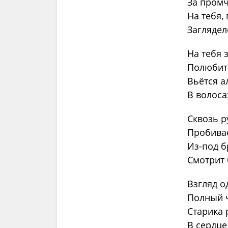
За промч
На тебя,
Заглядел
На тебя 
Полюбить
Вьётся а
В волоса
Сквозь р
Пробивае
Из-под б
Смотрит 
Взгляд о
Полный ч
Старика 
В сердце