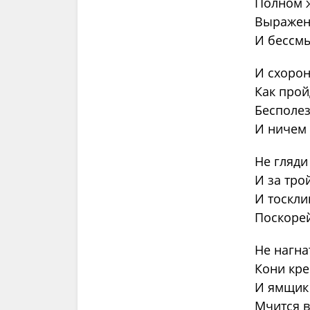
Полном ж
Выражен
И бессмы
И схорон
Как прой
Бесполез
И ничем 
Не гляди
И за тро
И тоскли
Поскорей
Не нагна
Кони кре
И ямщик 
Мчится 