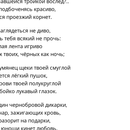
авшейся тройкой вослед?..
 подбоченясь красиво,
ся проезжий корнет.
заглядеться не диво,
 тебя всякий не прочь:
лая лента игриво
х твоих, чёрных как ночь;
умянец щеки твоей смуглой
тся лёгкий пушок,
рови твоей полукруглой
бойко лукавый глазок.
дин чернобровой дикарки,
ар, зажигающих кровь,
разорит на подарки,
 юноши кинет любовь.