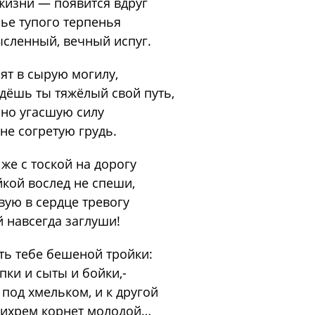
изни — появится вдруг
ье тупого терпенья
сленный, вечный испуг.
ят в сырую могилу,
дёшь ты тяжёлый свой путь,
но угасшую силу
не согретую грудь.
 же с тоской на дорогу
йкой вослед не спеши,
вую в сердце тревогу
 навсегда заглуши!
ть тебе бешеной тройки:
пки и сыты и бойки,-
под хмельком, и к другой
вихрем корнет молодой…