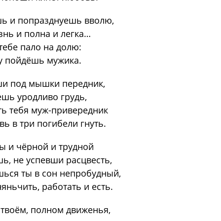
ь и попразднуешь вволю,
знь и полна и легка…
 тебе пало на долю:
у пойдёшь мужика.
ши под мышки передник,
шь уродливо грудь,
ть тебя муж-привередник
вь в три погибели гнуть.
ы и чёрной и трудной
ь, не успевши расцвесть,
ься ты в сон непробудный,
яньчить, работать и есть.
 твоём, полном движенья,