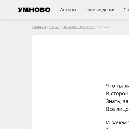
Авторы
Произведения
Ст
Главная
/
Стихи
/
Николай Некрасов
/
Тройка
Что ты ж
В сторон
Знать, з
Всё лицо
И зачем