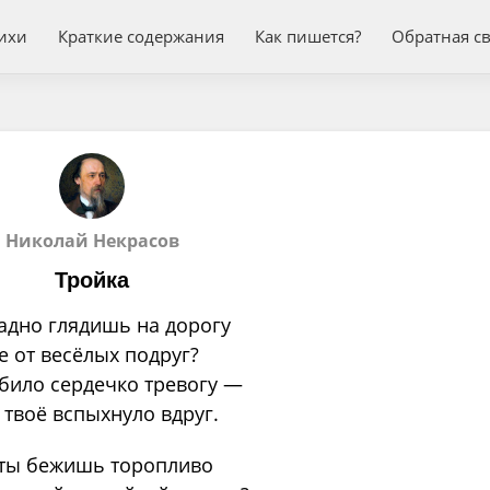
ихи
Краткие содержания
Как пишется?
Обратная с
Николай Некрасов
Тройка
адно глядишь на дорогу
е от весёлых подруг?
абило сердечко тревогу —
 твоё вспыхнуло вдруг.
 ты бежишь торопливо