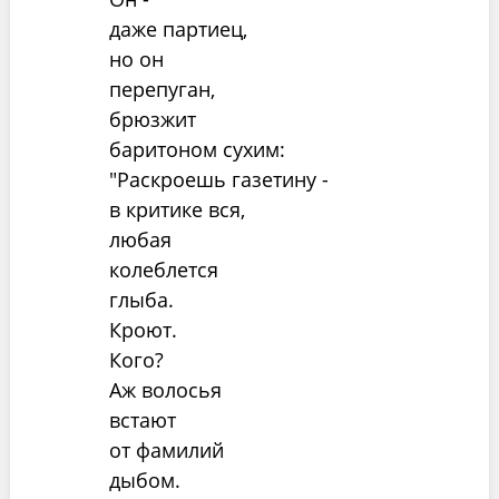
даже партиец,
но он
перепуган,
брюзжит
баритоном сухим:
"Раскроешь газетину -
в критике вся,
любая
колеблется
глыба.
Кроют.
Кого?
Аж волосья
встают
от фамилий
дыбом.