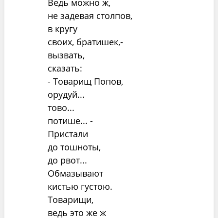
Ведь можно ж,
не задевая столпов,
в кругу
своих, братишек,-
вызвать,
сказать:
- Товарищ Попов,
орудуй...
тово...
потише... -
Пристали
до тошноты,
до рвот...
Обмазывают
кистью густою.
Товарищи,
ведь это же ж