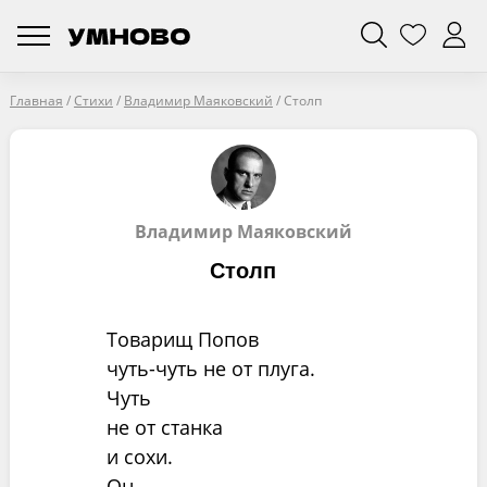
Главная
/
Стихи
/
Владимир Маяковский
/
Столп
Владимир Маяковский
Столп
Товарищ Попов
чуть-чуть не от плуга.
Чуть
не от станка
и сохи.
Он -