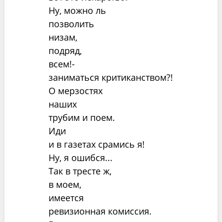
Ну, можно ль
позволить
низам,
подряд,
всем!-
заниматься критиканством?!
О мерзостях
наших
трубим и поем.
Иди
и в газетах срамись я!
Ну, я ошибся...
Так в тресте ж,
в моем,
имеется
ревизионная комиссия.