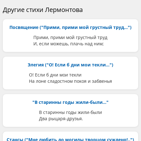
Другие стихи Лермонтова
Посвящение ("Прими, прими мой грустный труд...")
Прими, прими мой грустный труд
И, если можешь, плачь над ним;
Элегия ("О! Если б дни мои текли...")
О! Если б дни мои текли
На лоне сладостном покоя и забвенья
"В старинны годы жили-были..."
В старинны годы жили-были
Два рыцаря-друзья.
Стансы ("Мне любить до могилы творцом суждено!..")