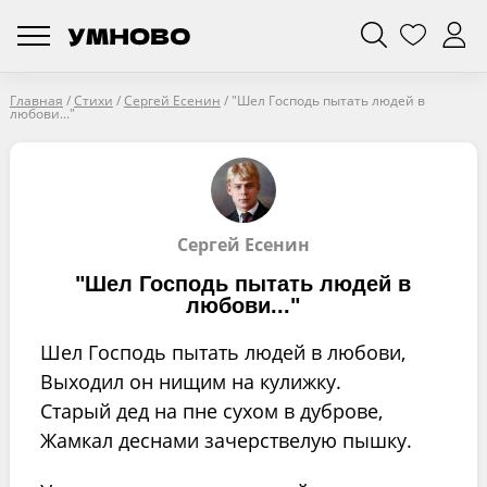
Главная
/
Стихи
/
Сергей Есенин
/
"Шел Господь пытать людей в
любови..."
Сергей Есенин
"Шел Господь пытать людей в
любови..."
Шел Господь пытать людей в любови,
Выходил он нищим на кулижку.
Старый дед на пне сухом в дуброве,
Жамкал деснами зачерствелую пышку.