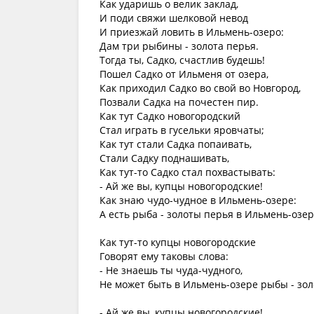
Как ударишь о велик заклад,
И поди свяжи шелковой невод
И приезжай ловить в Ильмень-озеро:
Дам три рыбины - золота перья.
Тогда ты, Садко, счастлив будешь!
Пошел Садко от Ильменя от озера,
Как приходил Садко во свой во Новгород,
Позвали Садка на почестен пир.
Как тут Садко новогородский
Стал играть в гусельки яровчаты;
Как тут стали Садка попаивать,
Стали Садку поднашивать,
Как тут-то Садко стал похвастывать:
- Ай же вы, купцы новогородские!
Как знаю чудо-чудное в Ильмень-озере:
А есть рыба - золоты перья в Ильмень-озер
Как тут-то купцы новогородские
Говорят ему таковы слова:
- Не знаешь ты чуда-чудного,
Не может быть в Ильмень-озере рыбы - зол
- Ай же вы, купцы новогородские!