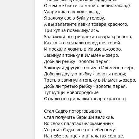
О чем же бьете со мной о велик заклад?
Ударим-ка о велик заклад:
Я заложу свою буйну голову,
А вы залагайте лавки товара красного.
Три купца повыкинулись,
Заложили по три лавки товара красного,
Как тут-то связали невод шелковой
И поехали ловить в Ильмень-озеро.
Закинули тоньку в Ильмень-озеро,
Добыли рыбку - золоты перья;
Закинули другую тоньку в Ильмень-озеро,
Добыли другую рыбку - золоты перья;
Третью закинули тоньку в Ильмень-озеро,
Добыли третью рыбку - золоты перья.
Тут купцы новогородские
Отдали по три лавки товара красного.
Стал Садко поторговывать,
Стал получать барыши великие.
Во своих палатах белокаменных
Устроил Садко все по-небесному:
На небе солнце - и в палатах солнце,