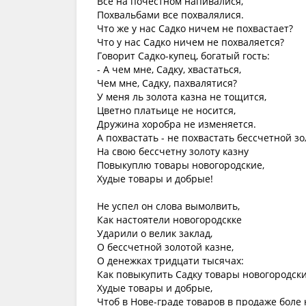
Все на почестном напивалися,
Похвальбами все похвалялися.
Что же у нас Садко ничем не похвастает?
Что у нас Садко ничем не похваляется?
Говорит Садко-купец, богатый гость:
- А чем мне, Садку, хвастаться,
Чем мне, Садку, пахвалятися?
У меня ль золота казна не тощится,
Цветно платьице не носится,
Дружина хоробра не изменяется.
А похвастать - не похвастать бессчетной зо
На свою бессчетну золоту казну
Повыкуплю товары новогородские,
Худые товары и добрые!
Не успел он слова вымолвить,
Как настоятели новогородскке
Ударили о велик заклад,
О бессчетной золотой казне,
О денежках тридцати тысячах:
Как повыкупить Садку товары новогородски
Худые товары и добрые,
Чтоб в Нове-граде товаров в продаже боле 