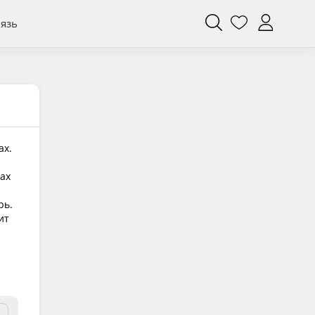
вязь
ах.
вах
рь.
ит