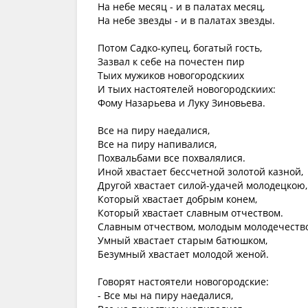
На небе месяц - и в палатах месяц,
На небе звезды - и в палатах звезды.
Потом Садко-купец, богатый гость,
Зазвал к себе на почестен пир
Тыих мужиков новогородскиих
И тыих настоятелей новогородскиих:
Фому Назарьева и Луку Зиновьева.
Все на пиру наедалися,
Все на пиру напивалися,
Похвальбами все похвалялися.
Иной хвастает бессчетной золотой казной,
Другой хвастает силой-удачей молодецкою,
Который хвастает добрым конем,
Который хвастает славным отчеством.
Славным отчеством, молодым молодечеств
Умный хвастает старым батюшком,
Безумный хвастает молодой женой.
Говорят настоятели новогородские:
- Все мы на пиру наедалися,