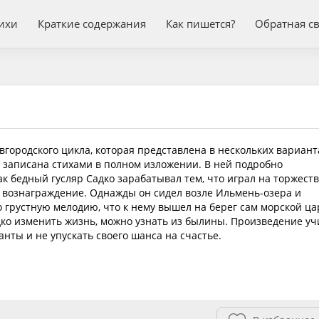
ихи
Краткие содержания
Как пишется?
Обратная с
городского цикла, которая представлена в нескольких вариант
 записана стихами в полном изложении. В ней подробно
как бедный гусляр Садко зарабатывал тем, что играл на торжест
е вознаграждение. Однажды он сидел возле Ильмень-озера и
 грустную мелодию, что к нему вышел на берег сам морской ца
дко изменить жизнь, можно узнать из былины. Произведение уч
анты и не упускать своего шанса на счастье.