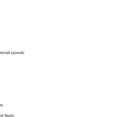
лотой казной:
е,
не было.