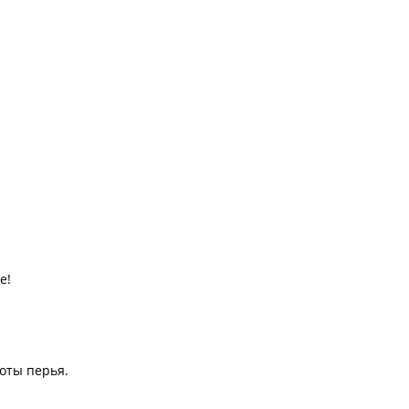
е!
оты перья.