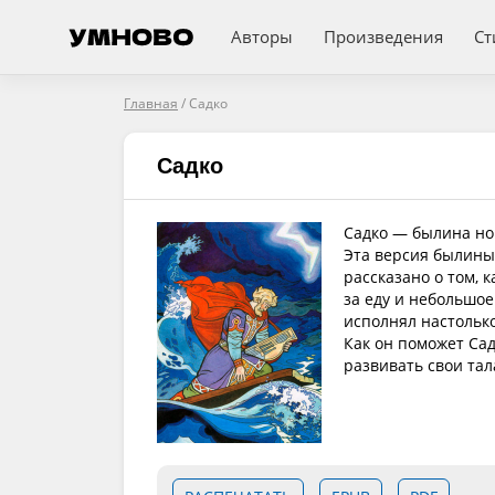
Авторы
Произведения
Ст
Главная
/
Садко
Садко
Садко — былина нов
Эта версия былины
рассказано о том, 
за еду и небольшо
исполнял настолько
Как он поможет Са
развивать свои тал