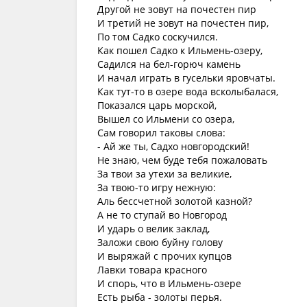
Другой не зовут на почестен пир
И третий не зовут на почестен пир,
По том Садко соскучился.
Как пошел Садко к Ильмень-озеру,
Садился на бел-горюч камень
И начал играть в гусельки яровчаты.
Как тут-то в озере вода всколыбалася,
Показался царь морской,
Вышел со Ильмени со озера,
Сам говорил таковы слова:
- Ай же ты, Садхо новгородский!
Не знаю, чем буде тебя пожаловать
За твои за утехи за великие,
За твою-то игру нежную:
Аль бессчетной золотой казной?
А не то ступай во Новгород
И ударь о велик заклад,
Заложи свою буйну голову
И выряжай с прочих купцов
Лавки товара красного
И спорь, что в Ильмень-озере
Есть рыба - золоты перья.