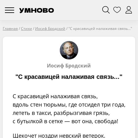
Главная
/
Стихи
/
Иосиф Бродский
/
"С красавицей налаживая связь..."
Иосиф Бродский
"С красавицей налаживая связь..."
С красавицей налаживая связь,
вдоль стен тюрьмы, где отсидел три года,
лететь в такси, разбрызгивая грязь,
с бутылкой в сетке — вот она, свобода!
Щекочет ноздри невский ветерок.