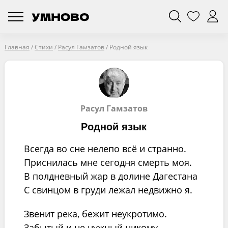
Главная
/
Стихи
/
Расул Гамзатов
/
Родной язык
Расул Гамзатов
Родной язык
Всегда во сне нелепо всё и странно.
Приснилась мне сегодня смерть моя.
В полдневный жар в долине Дагестана
С свинцом в груди лежал недвижно я.
Звенит река, бежит неукротимо.
Забытый и не нужный никому,