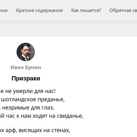
ихи
Краткие содержания
Как пишется?
Обратная с
Иван Бунин
Призраки
е не умерли для нас!
е шотландское преданье,
, незримые для глаз,
 час к нам ходят на свиданье,
х арф, висящих на стенах,