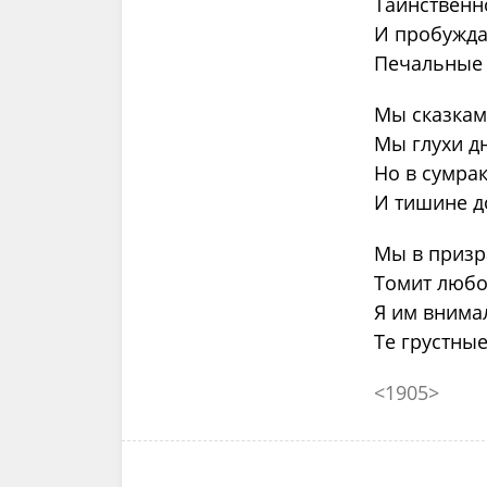
Таинственн
И пробужда
Печальные 
Мы сказкам
Мы глухи д
Но в сумра
И тишине д
Мы в призра
Томит любов
Я им внимал
Те грустные
<1905>