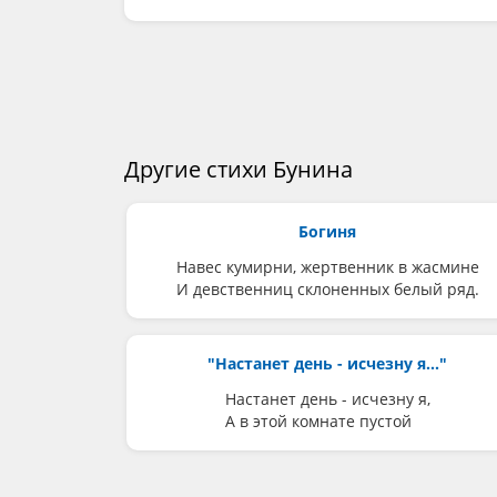
Другие стихи Бунина
Богиня
Навес кумирни, жертвенник в жасмине
И девственниц склоненных белый ряд.
"Настанет день - исчезну я..."
Настанет день - исчезну я,
А в этой комнате пустой