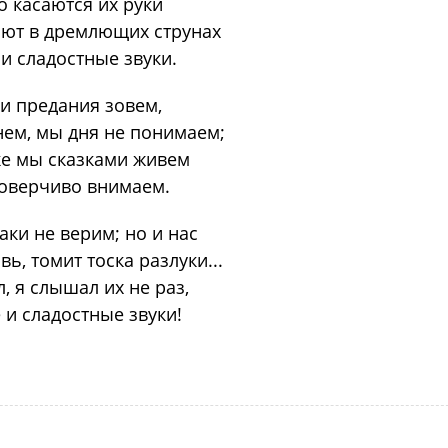
о касаются их руки
ют в дремлющих струнах
и сладостные звуки.
и предания зовем,
нем, мы дня не понимаем;
ке мы сказками живем
оверчиво внимаем.
ки не верим; но и нас
ь, томит тоска разлуки...
, я слышал их не раз,
 и сладостные звуки!