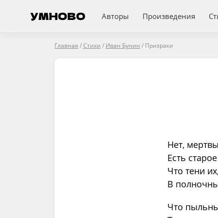
Авторы
Произведения
Ст
Главная
/
Стихи
/
Иван Бунин
/
Призраки
Нет, мертвы
Есть старо
Что тени их
В полночный
Что пыльны