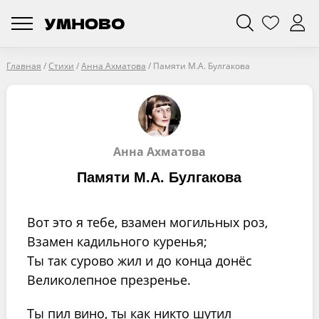
Главная
/
Стихи
/
Анна Ахматова
/
Памяти М.А. Булгакова
Анна Ахматова
Памяти М.А. Булгакова
Вот это я тебе, взамен могильных роз,
Взамен кадильного куренья;
Ты так сурово жил и до конца донёс
Великолепное презренье.
Ты пил вино, ты как никто шутил