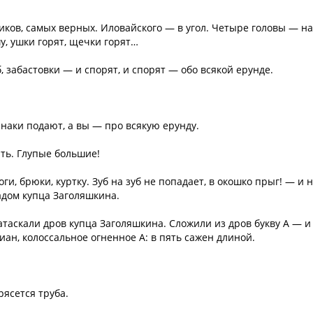
иков, самых верных. Иловайского — в угол. Четыре головы — н
у, ушки горят, щечки горят…
, забастовки — и спорят, и спорят — обо всякой ерунде.
наки подают, а вы — про всякую ерунду.
ть. Глупые большие!
и, брюки, куртку. Зуб на зуб не попадает, в окошко прыг! — и 
адом купца Заголяшкина.
атаскали дров купца Заголяшкина. Сложили из дров букву А — и
ан, колоссальное огненное А: в пять сажен длиной.
рясется труба.