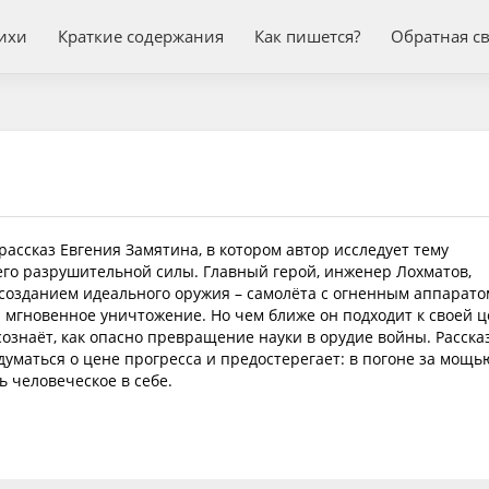
ихи
Краткие содержания
Как пишется?
Обратная с
рассказ Евгения Замятина, в котором автор исследует тему
его разрушительной силы. Главный герой, инженер Лохматов,
 созданием идеального оружия – самолёта с огненным аппарато
 мгновенное уничтожение. Но чем ближе он подходит к своей ц
ознаёт, как опасно превращение науки в орудие войны. Расска
думаться о цене прогресса и предостерегает: в погоне за мощь
ь человеческое в себе.