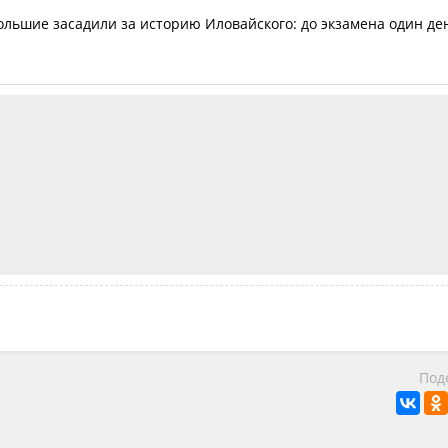
большие засадили за историю Иловайского: до экзамена один де
Под