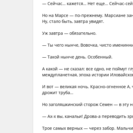
— Сейчас… кажется… Нет еще… Сейчас-се
Но на Марсе — по-прежнему. Марсиане зан
Ну, стало быть, завтра увидят.
Уж завтра — обязательно.
— Ты чего нынче, Вовочка, чисто именинн
— Такой нынче день. Особенный.
А какой — не сказал: все одно, не поймут 
междупланетная, эпоха истории Иловайско
И вот — великая ночь. Красно-огненное А,
дрожит труба…
Но заголяшкинский сторож Семен — в эту но
— Ах-х вы, канальи! Дрова-а переводить з
Трое самых верных — через забор. Мальчик