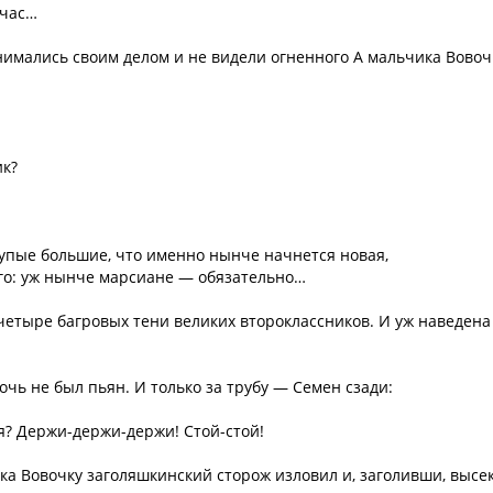
йчас…
имались своим делом и не видели огненного А мальчика Вовоч
ик?
глупые большие, что именно нынче начнется новая,
го: уж нынче марсиане — обязательно…
 четыре багровых тени великих второклассников. И уж наведена
чь не был пьян. И только за трубу — Семен сзади:
ря? Держи-держи-держи! Стой-стой!
а Вовочку заголяшкинский сторож изловил и, заголивши, высек