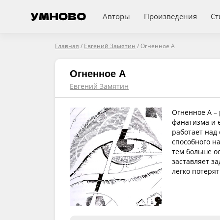
Авторы
Произведения
Ст
Главная
/
Евгений Замятин
/
Огненное А
Огненное А
Евгений Замятин
Огненное А – 
фанатизма и 
работает над
способного на
тем больше ос
заставляет за
легко потерят