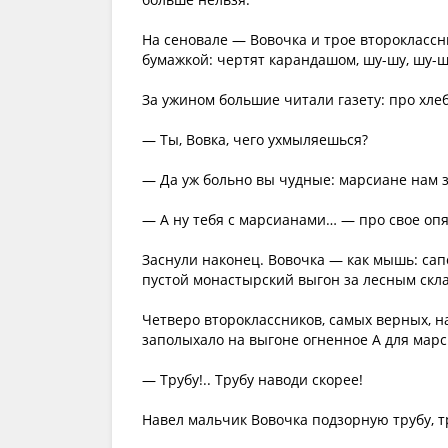
На сеновале — Вовочка и трое второклассн
бумажкой: чертят карандашом, шу-шу, шу-ш
За ужином большие читали газету: про хлеб
— Ты, Вовка, чего ухмыляешься?
— Да уж больно вы чудные: марсиане нам з
— А ну тебя с марсианами… — про свое опя
Заснули наконец. Вовочка — как мышь: сапог
пустой монастырский выгон за лесным скл
Четверо второклассников, самых верных, н
заполыхало на выгоне огненное А для марси
— Трубу!.. Трубу наводи скорее!
Навел мальчик Вовочка подзорную трубу, т