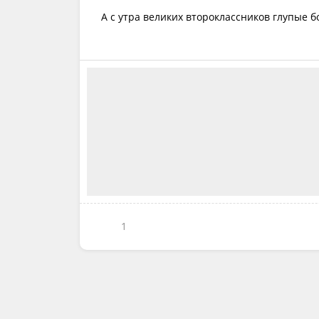
А с утра великих второклассников глупые 
1