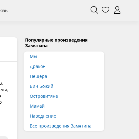
вязь
Популярные произведения
Замятина
Мы
Дракон
Пещера
м,
Бич Божий
ели,
з
Островитяне
ю
Мамай
Наводнение
Все произведения Замятина