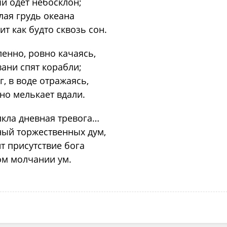
й одет небосклон;
лая грудь океана
т как будто сквозь сон.
енно, ровно качаясь,
вани спят корабли;
г, в воде отражаясь,
но мелькает вдали.
кла дневная тревога…
ый торжественных дум,
т присутствие бога
ом молчании ум.