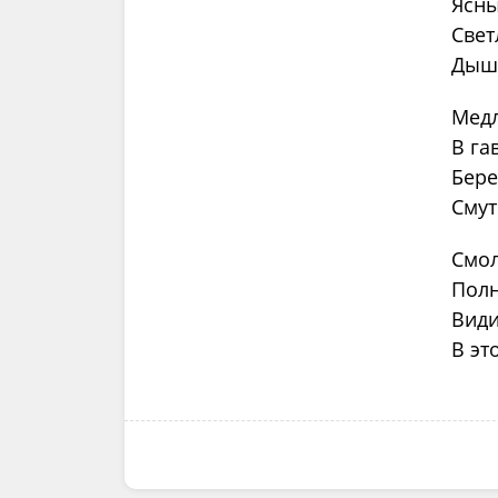
Ясны
Свет
Дыши
Медл
В га
Бере
Смут
Смол
Полн
Види
В эт