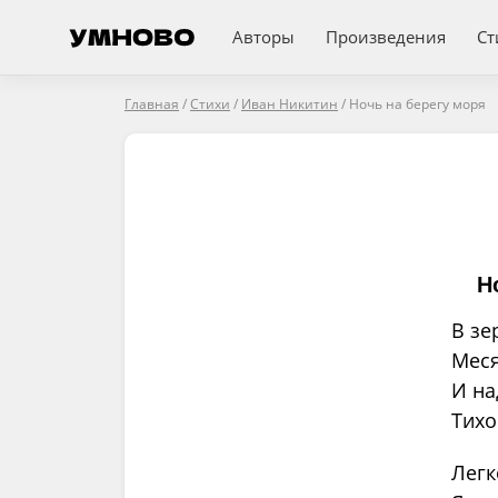
Авторы
Произведения
Ст
Главная
/
Стихи
/
Иван Никитин
/
Ночь на берегу моря
Н
В зе
Меся
И на
Тихо
Легк