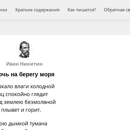
ихи
Краткие содержания
Как пишется?
Обратная с
Иван Никитин
очь на берегу моря
ркало влаги холодной
ц спокойно глядит
д землею безмолвной
 плывет и горит.
ою дымкой тумана