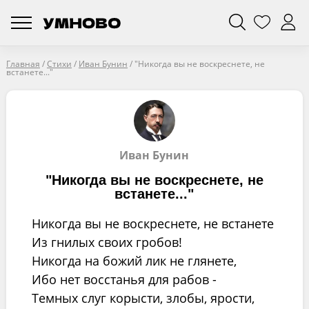
Главная
/
Стихи
/
Иван Бунин
/
"Никогда вы не воскреснете, не
встанете..."
Иван Бунин
"Никогда вы не воскреснете, не
встанете..."
Никогда вы не воскреснете, не встанете
Из гнилых своих гробов!
Никогда на божий лик не глянете,
Ибо нет восстанья для рабов -
Темных слуг корысти, злобы, ярости,