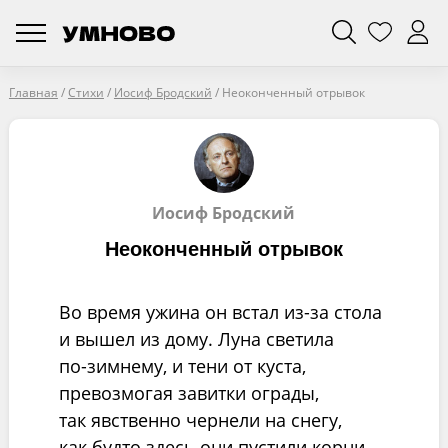
Главная
/
Стихи
/
Иосиф Бродский
/
Неоконченный отрывок
Иосиф Бродский
Неоконченный отрывок
Во время ужина он встал из-за стола
и вышел из дому. Луна светила
по-зимнему, и тени от куста,
превозмогая завитки ограды,
так явственно чернели на снегу,
как будто здесь они пустили корни.