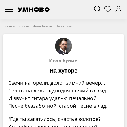
Главная
/
Стихи
/
Иван Бунин
/
На хуторе
Иван Бунин
На хуторе
Свечи нагорели, долог зимний вечер...
Сел ты на лежанку,поднял тихий взгляд -
И звучит гитара удалью печальной
Песне беззаботной, старой песне в лад.
"Где ты закатилось, счастье золотое?
Кто тебя развеял по чистым полям?