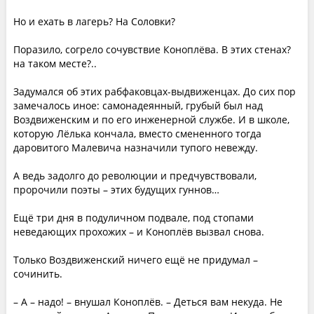
Но и ехать в лагерь? На Соловки?
Поразило, согрело сочувствие Коноплёва. В этих стенах?
на таком месте?..
Задумался об этих рабфаковцах-выдвиженцах. До сих пор
замечалось иное: самонадеянный, грубый был над
Воздвиженским и по его инженерной службе. И в школе,
которую Лёлька кончала, вместо смененного тогда
даровитого Малевича назначили тупого невежду.
А ведь задолго до революции и предчувствовали,
пророчили поэты – этих будущих гуннов…
Ещё три дня в подуличном подвале, под стопами
неведающих прохожих – и Коноплёв вызвал снова.
Только Воздвиженский ничего ещё не придумал –
сочинить.
– А – надо! – внушал Коноплёв. – Деться вам некуда. Не