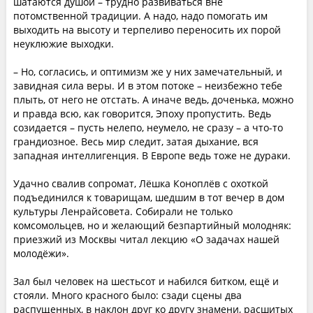
шатаются душой – трудно развиваться вне
потомственной традиции. А надо, надо помогать им
выходить на высоту и терпеливо переносить их порой
неуклюжие выходки.
– Но, согласись, и оптимизм же у них замечательный, и
завидная сила веры. И в этом потоке – неизбежно тебе
плыть, от него не отстать. А иначе ведь, доченька, можно
и правда всю, как говорится, Эпоху пропустить. Ведь
созидается – пусть нелепо, неумело, не сразу – а что-то
грандиозное. Весь мир следит, затая дыхание, вся
западная интеллигенция. В Европе ведь тоже не дураки.
Удачно свалив сопромат, Лёшка Коноплёв с охоткой
подъединился к товарищам, шедшим в тот вечер в дом
культуры Ленрайсовета. Собирали не только
комсомольцев, но и желающий безпартийный молодняк:
приезжий из Москвы читал лекцию «О задачах нашей
молодёжи».
Зал был человек на шестьсот и набился битком, ещё и
стояли. Много красного было: сзади сцены два
распущенных, в наклон друг ко другу знамени, расшитых