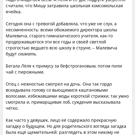
считали, что Мишу затравила школьная комсомольская
ячейка.
Сегодня она с тревогой добавляла, что уже не слух, а
несомненность: всеми обожаемого директора школы
Малевича, старого гимназического учителя, как-то
продержавшегося эти все годы и своей светлой
строгостью ведшего всю школу в струне, – Малевича
будут
снимать
.
Бегала Лёля к примусу за бефстрогановым, потом пили
чай с пирожными.
Отец с нежностью смотрел на дочь. Она так гордо
вскидывала голову со вьющимися каштановыми
волосами, избежавшими моды короткой стрижки, так умно
смотрела и, примарщивая лоб, суждения высказывала
чётко.
Как часто у девушек, лицо её содержало прекрасную
загадку о будущем. Но для родительского взгляда загадка
была ещё щемительней: разглядеть в этом никому не