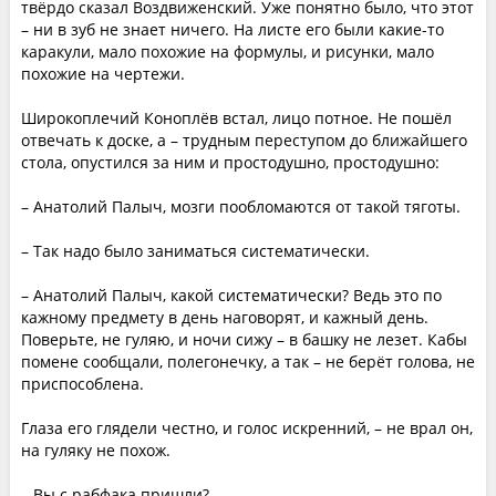
твёрдо сказал Воздвиженский. Уже понятно было, что этот
– ни в зуб не знает ничего. На листе его были какие-то
каракули, мало похожие на формулы, и рисунки, мало
похожие на чертежи.
Широкоплечий Коноплёв встал, лицо потное. Не пошёл
отвечать к доске, а – трудным переступом до ближайшего
стола, опустился за ним и простодушно, простодушно:
– Анатолий Палыч, мозги пообломаются от такой тяготы.
– Так надо было заниматься систематически.
– Анатолий Палыч, какой систематически? Ведь это по
кажному предмету в день наговорят, и кажный день.
Поверьте, не гуляю, и ночи сижу – в башку не лезет. Кабы
помене сообщали, полегонечку, а так – не берёт голова, не
приспособлена.
Глаза его глядели честно, и голос искренний, – не врал он,
на гуляку не похож.
– Вы с рабфака пришли?