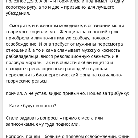
полезное дело. А он – и горячился, и поднимал то одну
короткую руку, а то и две – призывно, для лучшего
убеждения.
– Смотрите, и в женском молодняке, в осознании мощи
творимого социализма… Женщина за короткий срок
приобрела и лично-интимную свободу, половое
освобождение. И она требует от мужчины пересмотра
отношений, а то и сама сламывает мужскую косность
рабовладельца, внося революционную свежесть и в
половую мораль. Так и в области любви ищется и
находится революционная равнодействующая:
переключить биоэнергетический фонд на социально-
творческие рельсы.
Кончил. А не устал, видно привычно. Пошёл за трибунку:
– Какие будут вопросы?
Стали задавать вопросы – прямо с места или
записочками, ему туда подносили.
Вопросы пошли – больше о половом освобождении. Один