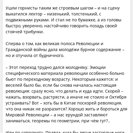
Ушли горнисты таким же строевым шагом – и на сцену
выкатился лектор – низенький, толстенький, с
подвижными руками. И стал не по бумажке, а из головы
быстро, уверенно, настойчиво говорить позадь своей
стоячей трибунки.
Сперва о том, как великая полоса Революции и
Гражданской войны дала молодёжи бурное содержание –
но и отучила от будничного.
– Этот переход трудно дался молодняку. Эмоции
специфического материала революции особенно больно
бьют по переходному возрасту. Некоторым кажется: и
веселей было бы, если бы снова началась настоящая
революция: сразу ясно, что делать и куда идти. Скорей –
нажать, взорвать, растрясти, а иначе не стоило и Октября
устраивать? Вот – хоть бы в Китае поскорей революция,
что она никак не разразится? Хорошо жить и бороться для
Мировой Революции – а нас ерундой заставляют
заниматься, теоремы по геометрии, при чём тут?..
Или по сопромату. Правда, куда бы легче застоялые ноги,