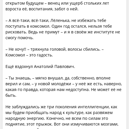
открытом будущем – венец или ущерб стольких лет
взроста её, воспитания, забот о ней.
– А всё-таки, всё-таки, Лёленька, не избежать тебе
поступать в комсомол. Один год остался, нельзя тебе
рисковать. Ведь не примут – и я в своём же институте не
смогу помочь.
– Не хочу!! – тряхнула головой, волосы сбились. –
Комсомол – это гадость.
Ещё вздохнул Анатолий Павлович.
– Ты знаешь, – мягко внушал, да, собственно, вполне
верил и сам, – у новой молодёжи – у неё же есть, наверно,
какая-то правда, которая нам недоступна. Не может её не
быть.
Не заблуждались же три поколения интеллигенции, как
мы будем приобщать народ к культуре, как развяжем
народную энергию. Конечно, не всем по силам это
поднятие, этот прыжок. Вот они измучиваются мозгами,