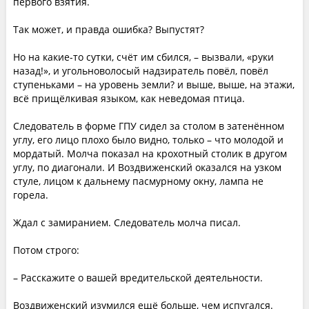
первого взятия.
Так может, и правда ошибка? Выпустят?
Но на какие-то сутки, счёт им сбился, – вызвали, «руки
назад!», и угольноволосый надзиратель повёл, повёл
ступеньками – на уровень земли? и выше, выше, на этажи,
всё прищёлкивая языком, как неведомая птица.
Следователь в форме ГПУ сидел за столом в затенённом
углу, его лицо плохо было видно, только – что молодой и
мордатый. Молча показал на крохотный столик в другом
углу, по диагонали. И Воздвиженский оказался на узком
стуле, лицом к дальнему пасмурному окну, лампа не
горела.
Ждал с замиранием. Следователь молча писал.
Потом строго:
– Расскажите о вашей вредительской деятельности.
Воздвиженский изумился ещё больше, чем испугался.