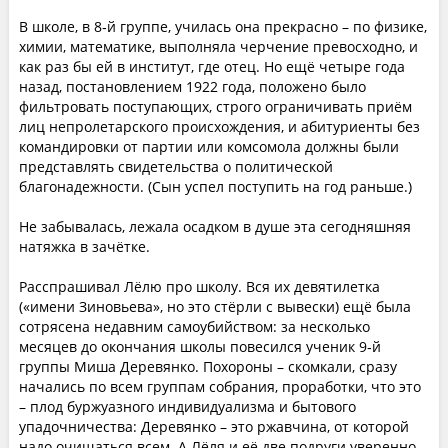
В школе, в 8‑й группе, училась она прекрасно – по физике,
химии, математике, выполняла черчение превосходно, и
как раз бы ей в институт, где отец. Но ещё четыре года
назад, постановлением 1922 года, положено было
фильтровать поступающих, строго ограничивать приём
лиц непролетарского происхождения, и абитуриенты без
командировки от партии или комсомола должны были
представлять свидетельства о политической
благонадежности. (Сын успел поступить на год раньше.)
Не забывалась, лежала осадком в душе эта сегодняшняя
натяжка в зачётке.
Расспрашивал Лёлю про школу. Вся их девятилетка
(«имени Зиновьева», но это стёрли с вывески) ещё была
сотрясена недавним самоубийством: за несколько
месяцев до окончания школы повесился ученик 9‑й
группы Миша Деревянко. Похороны – скомкали, сразу
начались по всем группам собрания, проработки, что это
– плод буржуазного индивидуализма и бытового
упадочничества: Деревянко – это ржавчина, от которой
надо очищаться всем. А Лёля и её две подруги уверенно