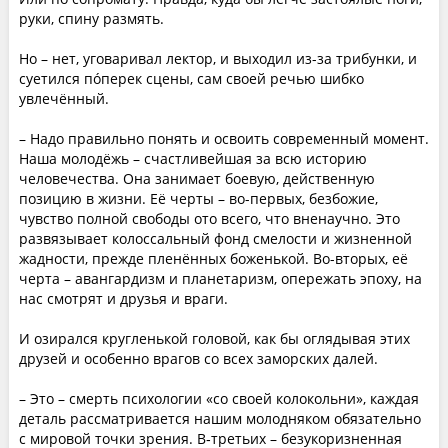
руки, спину размять.
Но – нет, уговаривал лектор, и выходил из-за трибунки, и
суетился пóперек сцены, сам своей речью шибко
увлечённый.
– Надо правильно понять и освоить современный момент.
Наша молодёжь – счастливейшая за всю историю
человечества. Она занимает боевую, действенную
позицию в жизни. Её черты – во-первых, безбожие,
чувство полной свободы ото всего, что вненаучно. Это
развязывает колоссальный фонд смелости и жизненной
жадности, прежде пленённых боженькой. Во-вторых, её
черта – авангардизм и планетаризм, опережать эпоху, на
нас смотрят и друзья и враги.
И озирался кругленькой головой, как бы оглядывая этих
друзей и особенно врагов со всех заморских далей.
– Это – смерть психологии «со своей колокольни», каждая
деталь рассматривается нашим молодняком обязательно
с мировой точки зрения. В‑третьих – безукоризненная