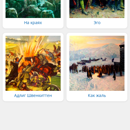
На краях
Эго
Адлиг Швенкиттен
Как жаль