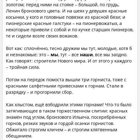
золотом; перед ними на стояке – большой, по грудь,
Ленин бронзового цвета. И на шеях у девушек красные
косынки, у кого и головные повязки из красной бязи; и
пионерские красные галстуки – на пионервожатых, а
некоторые привели с собой и по кучке старших пионеров,
те и сидели возле своих вожаков.
Вот как: сплочённо, тесно дружим мы тут, молодые, хотя б
и незнакомые: это –
мы
, тут – все
наши
, все мы заодно.
Как говорят: строители Нового мира. И от этого у каждого
– тройная сила.
Потом на передок помоста вышли три горниста, тоже с
красными салфетными привесками к горнам. Стали в
разрядку – и прогорнили сбор.
Как хлыстом, ещё взбодрили этими горнами! Что-то было
затягивающее в таком торжественном слитии: красных
знамён под углом, бронзового Ильича, посеребрённых
горнов, резких звуков и гордой осанки горнистов.
Обжигало строгим кличем – и строгим клятвенным
обещанием.