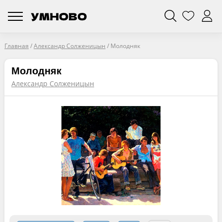
Главная
/
Александр Солженицын
/
Молодняк
Молодняк
Александр Солженицын