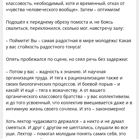
классовость, необходимый, хотя и временный, отказ от
«чувства человеческого вообще». Затем – оптимизм!
Подошёл к переднему обрезу помоста и, не боясь
свалиться, переклонился, сколько мог, навстречу залу:
– Поймите! Вы – самая радостная в мире молодёжь! Какая
у вас стойкость радостного тонуса!
Опять пробежался по сцене, но сеял речь без задержки:
– Потом у вас – жадность к знанию. И научная
организация труда. И тяга к рационализации также и
своих биологических процессов. И боевой порыв – и
какой! И ещё – тяга к вожачеству. А от вашего
органического классового братства – у вас коллективизм,
и до того усвоенный, что коллектив вмешивается даже и в
интимную жизнь своего сочлена. И это – закономерно!
Хоть лектор чудаковато держался – а никто и не думал
смеяться. И друг с другом не шептались, слушали во все
уши. Лектор – помогал молодым понять самих себя, это