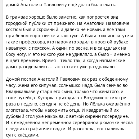
домой Анатолию Павловичу ещё долго было ехать.
В трамвае хорошо было заметно, как попростел вид
городской публики от прежнего. На Анатолии Павловиче
костюм был и скромный, и далеко не новый, а всё-таки
при белом воротничке и галстуке. А были в их институте и
такие профессора, кто нарочито ходил в простой рубахе
навыпуск, с пояском. А один, по весне, и в сандальях на
босу ногу. И это никого уже не удивляло, а было – именно
в цвет времени. Время – текло так, и когда нэпманские
дамы разодевались – так это всех уже раздражало.
Домой поспел Анатолий Павлович как раз к обеденному
часу. Жена его кипучая, солнышко Надя, была сейчас во
Владикавказе у старшего сына, только что женатого, и
тоже путейца. Кухарка приходила к Воздвиженским три
раза в неделю, сегодня не её день. Но Лёлька оживлённо
хлопотала, чтобы накормить отца. И квадратный их
дубовый стол уже накрыла, с веткой сирени посередине.
И к ежедневной непременной серебряной рюмочке несла
с ледника графинчик водки. И разогрела, вот наливала,
суп с клёцками.