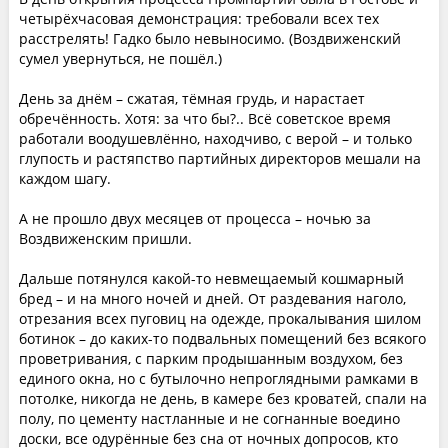
четырёхчасовая демонстрация: требовали всех тех
расстрелять! Гадко было невыносимо. (Воздвиженский
сумел увернуться, не пошёл.)
День за днём – сжатая, тёмная грудь, и нарастает
обречённость. Хотя: за что бы?.. Всё советское время
работали воодушевлённо, находчиво, с верой – и только
глупость и растяпство партийных директоров мешали на
каждом шагу.
А не прошло двух месяцев от процесса – ночью за
Воздвиженским пришли.
Дальше потянулся какой-то невмещаемый кошмарный
бред – и на много ночей и дней. От раздевания наголо,
отрезания всех пуговиц на одежде, прокалывания шилом
ботинок – до каких-то подвальных помещений без всякого
проветривания, с парким продышанным воздухом, без
единого окна, но с бутылочно непроглядными рамками в
потолке, никогда не день, в камере без кроватей, спали на
полу, по цементу настланные и не согнанные воедино
доски, все одурённые без сна от ночных допросов, кто