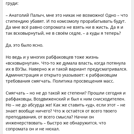
груди:
– Анатолий Палыч, мне это никак не возможно! Одно – что
стипендию убавят. И по комсомолу прорабатывать будут.
Да мне всё равно сопромата не взять ни в жисть. Да я и
так всковырнутый, не в своём седле, – а куды я теперь?
Да, это было ясно.
Но ведь и у многих рабфаковцев тоже жизнь
«всковырнутая». Что-то же думала власть, когда потянула
их в ВУЗы. Наверно ж и такой вариант предусматривался.
Администрация и открыто указывает: к рабфаковцам
требования смягчать. Политика просвещения масс.
Смягчать – но не до такой же степени? Прошли сегодня и
рабфаковцы, Воздвиженский и был к ним снисходителен.
Но – не до абсурда же! Как же ставить «уд», если этот – не
знает вообще ничего? Что ж остаётся от всего твоего
преподавания, от всего смысла? Начни он
инженерствовать – быстро же обнаружится, что
сопромата он и не нюхал.