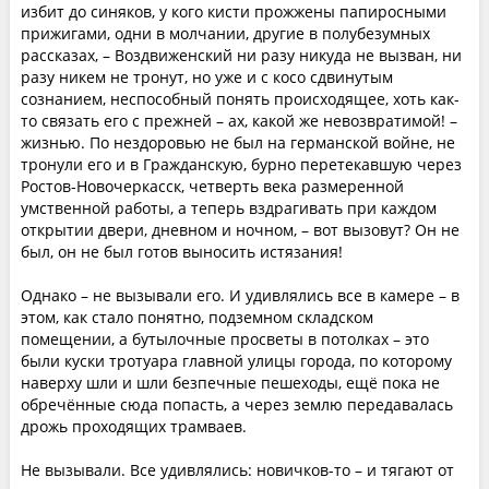
избит до синяков, у кого кисти прожжены папиросными
прижигами, одни в молчании, другие в полубезумных
рассказах, – Воздвиженский ни разу никуда не вызван, ни
разу никем не тронут, но уже и с косо сдвинутым
сознанием, неспособный понять происходящее, хоть как-
то связать его с прежней – ах, какой же невозвратимой! –
жизнью. По нездоровью не был на германской войне, не
тронули его и в Гражданскую, бурно перетекавшую через
Ростов-Новочеркасск, четверть века размеренной
умственной работы, а теперь вздрагивать при каждом
открытии двери, дневном и ночном, – вот вызовут? Он не
был, он не был готов выносить истязания!
Однако – не вызывали его. И удивлялись все в камере – в
этом, как стало понятно, подземном складском
помещении, а бутылочные просветы в потолках – это
были куски тротуара главной улицы города, по которому
наверху шли и шли безпечные пешеходы, ещё пока не
обречённые сюда попасть, а через землю передавалась
дрожь проходящих трамваев.
Не вызывали. Все удивлялись: новичков-то – и тягают от