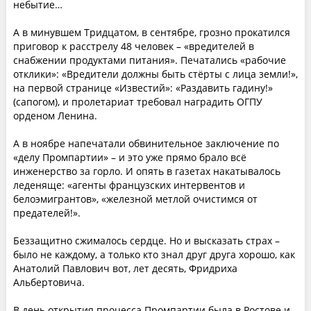
небытие…
А в минувшем Тридцатом, в сентябре, грозно прокатился
приговор к расстрелу 48 человек – «вредителей в
снабжении продуктами питания». Печатались «рабочие
отклики»: «Вредители должны быть стёрты с лица земли!»,
на первой странице «Известий»: «Раздавить гадину!»
(сапогом), и пролетариат требовал наградить ОГПУ
орденом Ленина.
А в ноябре напечатали обвинительное заключение по
«делу Промпартии» – и это уже прямо брало всё
инженерство за горло. И опять в газетах накатывалось
леденяще: «агенты французских интервентов и
белоэмигрантов», «железной метлой очистимся от
предателей!».
Беззащитно сжималось сердце. Но и высказать страх –
было не каждому, а только кто знал друг друга хорошо, как
Анатолий Павлович вот, лет десять, Фридриха
Альбертовича.
В день открытия процесса Промпартии была в Ростове и