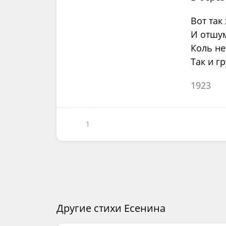
Вот так
И отшум
Коль не
Так и гр
1923
1
Другие стихи Есенина