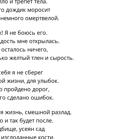
пло и трепет тела.
то дождик моросит
 немного омертвелой.
ж! Я не боюсь его.
дость мне открылась.
 осталось ничего,
ько желтый тлен и сырость.
себя я не сберег
ой жизни, для улыбок.
о пройдено дорог,
го сделано ошибок.
 жизнь, смешной разлад.
о и так будет после.
дбище, усеян сад
 изглоданные кости.