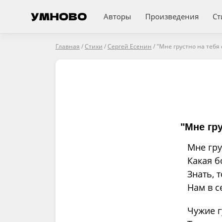
Авторы
Произведения
Ст
Главная
/
Стихи
/
Сергей Есенин
/
"Мне грустно на тебя 
"Мне гру
Мне гру
Какая б
Знать, 
Нам в с
Чужие г