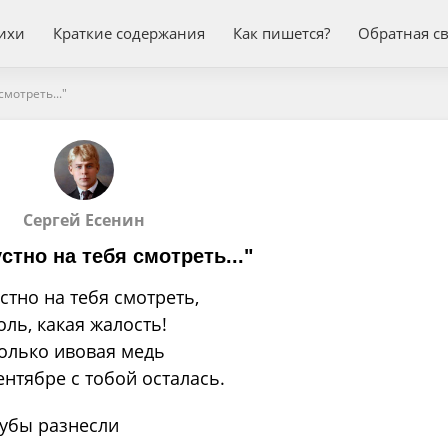
ихи
Краткие содержания
Как пишется?
Обратная с
смотреть..."
Сергей Есенин
стно на тебя смотреть..."
стно на тебя смотреть,
оль, какая жалость!
только ивовая медь
ентябре с тобой осталась.
убы разнесли