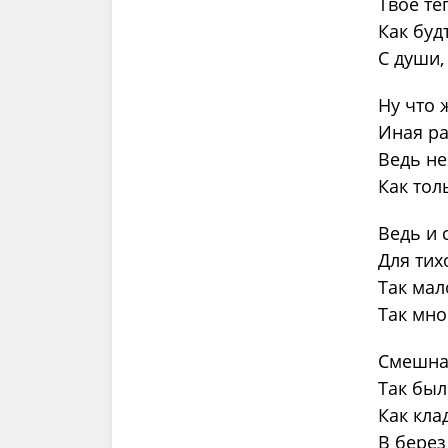
Твое те
Как буд
С души,
Ну что 
Иная ра
Ведь не
Как тол
Ведь и 
Для тих
Так мал
Так мно
Смешная
Так был
Как кла
В берез