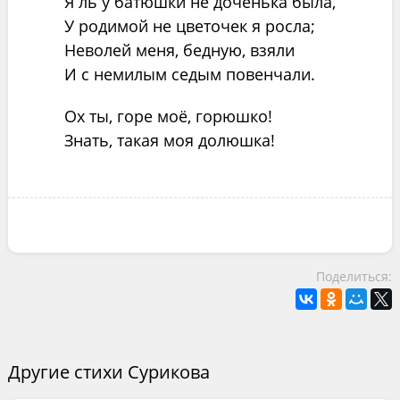
Я ль у батюшки не доченька была,
У родимой не цветочек я росла;
Неволей меня, бедную, взяли
И с немилым седым повенчали.
Ох ты, горе моё, горюшко!
Знать, такая моя долюшка!
Поделиться:
Другие стихи Сурикова