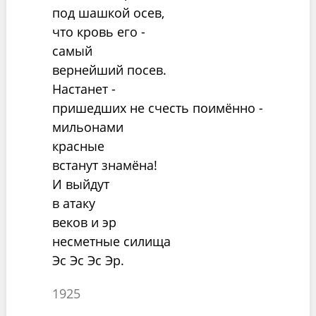
под шашкой осев,
что кровь его -
самый
вернейший посев.
Настанет -
пришедших не счесть поимённо -
мильонами
красные
встанут знамёна!
И выйдут
в атаку
веков и эр
несметные силища
Эс Эс Эс Эр.
1925