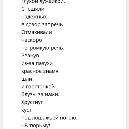
глухой лужайкой.
Спешили
надежных
в дозор запречь.
Отмахивали
наскоро
негромкую речь.
Рванув
из-за пазухи
красное знамя,
шли
и горсточкой
блузы за нами.
Хрустнул
куст
под лошажьей ногою.
- В тюрьму!