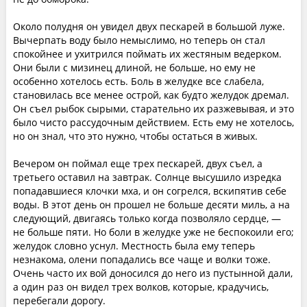
Около полудня он увидел двух пескарей в большой луже.
Вычерпать воду было немыслимо, но теперь он стал
спокойнее и ухитрился поймать их жестяным ведерком.
Они были с мизинец длиной, не больше, но ему не
особенно хотелось есть. Боль в желудке все слабела,
становилась все менее острой, как будто желудок дремал.
Он съел рыбок сырыми, старательно их разжевывая, и это
было чисто рассудочным действием. Есть ему не хотелось,
но он знал, что это нужно, чтобы остаться в живых.
Вечером он поймал еще трех пескарей, двух съел, а
третьего оставил на завтрак. Солнце высушило изредка
попадавшиеся клочки мха, и он согрелся, вскипятив себе
воды. В этот день он прошел не больше десяти миль, а на
следующий, двигаясь только когда позволяло сердце, —
не больше пяти. Но боли в желудке уже не беспокоили его;
желудок словно уснул. Местность была ему теперь
незнакома, олени попадались все чаще и волки тоже.
Очень часто их вой доносился до него из пустынной дали,
а один раз он видел трех волков, которые, крадучись,
перебегали дорогу.