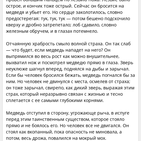
острое, и кончик тоже острый. Сейчас он бросится на
медведя и убьет его. Но сердце заколотилось, словно
предостерегая: тук, тук, тук — потом бешено подскочило
кверху и дробно затрепетало; лоб сдавило, словно
железным обручем, и в глазах потемнело.
Отчаянную храбрость смыло волной страха. Он так слаб
— что будет, если медведь нападет на него? Он
выпрямился во весь рост как можно внушительнее,
выхватил нож и посмотрел медведю прямо в глаза. Зверь
неуклюже шагнул вперед, поднялся на дыбы и зарычал.
Если бы человек бросился бежать, медведь погнался бы за
ним. Но человек не двинулся с места, осмелев от страха;
он тоже зарычал, свирепо, как дикий зверь, выражая этим
страх, который неразрывно связан с жизнью и тесно
сплетается с ее самыми глубокими корнями.
Медведь отступил в сторону, угрожающе рыча, в испуге
перед этим таинственным существом, которое стояло
прямо и не боялось его. Но человек все не двигался. Он
стоял как вкопанный, пока опасность не миновала, а
потом, весь дрожа, повалился на мокрый мох.