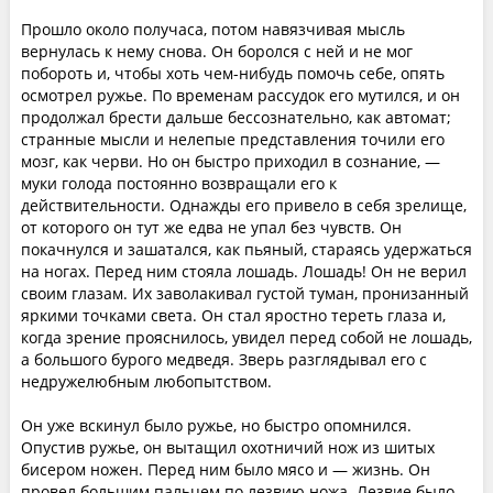
Прошло около получаса, потом навязчивая мысль
вернулась к нему снова. Он боролся с ней и не мог
побороть и, чтобы хоть чем-нибудь помочь себе, опять
осмотрел ружье. По временам рассудок его мутился, и он
продолжал брести дальше бессознательно, как автомат;
странные мысли и нелепые представления точили его
мозг, как черви. Но он быстро приходил в сознание, —
муки голода постоянно возвращали его к
действительности. Однажды его привело в себя зрелище,
от которого он тут же едва не упал без чувств. Он
покачнулся и зашатался, как пьяный, стараясь удержаться
на ногах. Перед ним стояла лошадь. Лошадь! Он не верил
своим глазам. Их заволакивал густой туман, пронизанный
яркими точками света. Он стал яростно тереть глаза и,
когда зрение прояснилось, увидел перед собой не лошадь,
а большого бурого медведя. Зверь разглядывал его с
недружелюбным любопытством.
Он уже вскинул было ружье, но быстро опомнился.
Опустив ружье, он вытащил охотничий нож из шитых
бисером ножен. Перед ним было мясо и — жизнь. Он
провел большим пальцем по лезвию ножа. Лезвие было