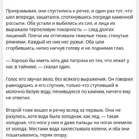
Прихрамывая, они спустились к речке, и один раз тот, что
шел впереди, зашатался, споткнувшись посреди каменной
россыпи. Оба устали и выбились из сил, и лица их
выражали терпеливую покорность — след долгих
лишений. Плечи им оттягивали тяжелые тюки, стянутые
ремнями. Каждый из них нес ружье. Оба шли
сгорбившись, низко нагнув голову и не поднимая глаз.
— Хорошо бы иметь хоть два патрона из тех, что лежат у
нас в тайнике, — сказал один.
Голос его звучал вяло, без всякого выражения. Он говорил
равнодушно, и его спутник, только что ступивший в
молочно-белую воду, пенившуюся по камням, ничего ему
не ответил.
Второй тоже вошел в речку вслед за первым. Они не
разулись, хотя вода была холодная, как лед, — такая
холодная, что ноги у них и даже пальцы на ногах онемели
от холода. Местами вода захлестывала колени, и оба они
пошатывались, теряя опору.