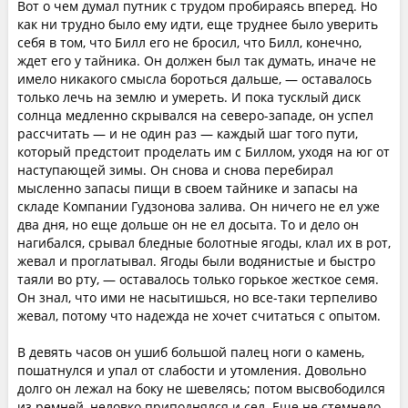
Вот о чем думал путник с трудом пробираясь вперед. Но
как ни трудно было ему идти, еще труднее было уверить
себя в том, что Билл его не бросил, что Билл, конечно,
ждет его у тайника. Он должен был так думать, иначе не
имело никакого смысла бороться дальше, — оставалось
только лечь на землю и умереть. И пока тусклый диск
солнца медленно скрывался на северо-западе, он успел
рассчитать — и не один раз — каждый шаг того пути,
который предстоит проделать им с Биллом, уходя на юг от
наступающей зимы. Он снова и снова перебирал
мысленно запасы пищи в своем тайнике и запасы на
складе Компании Гудзонова залива. Он ничего не ел уже
два дня, но еще дольше он не ел досыта. То и дело он
нагибался, срывал бледные болотные ягоды, клал их в рот,
жевал и проглатывал. Ягоды были водянистые и быстро
таяли во рту, — оставалось только горькое жесткое семя.
Он знал, что ими не насытишься, но все-таки терпеливо
жевал, потому что надежда не хочет считаться с опытом.
В девять часов он ушиб большой палец ноги о камень,
пошатнулся и упал от слабости и утомления. Довольно
долго он лежал на боку не шевелясь; потом высвободился
из ремней, неловко приподнялся и сел. Еще не стемнело,