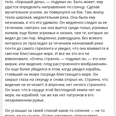
тело. «Хороший день», — подумал он. Быть может, ему
удастся определить направление по солнцу. Сделав
мучительное усилие, он повернулся на бок. Там, внизу,
текла широкая, медлительная река. Она была ему
незнакома, и это его удивило. Он медленно следил за ее
течением, смотрел, как она вьется среди голых, угрюмых
холмов, еще более угрюмых и низких, чем те, которые он
видел до сих пор. Медленно, равнодушно, без всякого
интереса он проследил за течением незнакомой реки
почти до самого горизонта и увидел, что она вливается в
светлое блистающее море. И все же это его не
взволновало. «Очень странно, — подумал он, — это или
мираж, или видение, плод расстроенного воображения».
Он еще более убедился в этом, когда увидел корабль,
стоявший на якоре посреди блистающего моря. Он
закрыл глаза на секунду и снова открыл их. Странно, что
видение не исчезает! А впрочем, нет ничего странного.
Он знал, что в сердце этой бесплодной земли нет ни
моря, ни кораблей, так же как нет патронов в его
незаряженном ружье.
Он услышал за своей спиной какое-то сопение — не то
вздох, не то кашель. Очень медленно, преодолевая