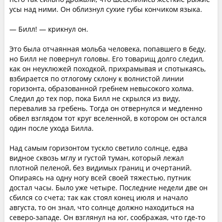
усы над ними. Он облизнул сухие губы кончиком языка.
— Билл! — крикнул он.
Это была отчаянная мольба человека, попавшего в беду,
но Билл не повернул головы. Его товарищ долго следил,
как он неуклюжей походкой, прихрамывая и спотыкаясь,
взбирается по отлогому склону к волнистой линии
горизонта, образованной гребнем невысокого холма.
Следил до тех пор, пока Билл не скрылся из виду,
перевалив за гребень. Тогда он отвернулся и медленно
обвел взглядом тот круг вселенной, в котором он остался
один после ухода Билла.
Над самым горизонтом тускло светило солнце, едва
видное сквозь мглу и густой туман, который лежал
плотной пеленой, без видимых границ и очертаний.
Опираясь на одну ногу всей своей тяжестью, путник
достал часы. Было уже четыре. Последние недели две он
сбился со счета; так как стоял конец июля и начало
августа, то он знал, что солнце должно находиться на
северо-западе. Он взглянул на юг, соображая, что где-то