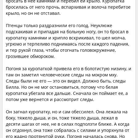
бросать в нее камнями и перебил ей крыло. Куропатка
бросилась от него прочь, вспархивая и волоча перебитое
крыло, но он не отставал.
Птенцы только раздразнили его голод. Неуклюже
подскакивая и припадая на больную ногу, он то бросал в
куропатку камнями и хрипло вскрикивал, то шел молча,
угрюмо и терпеливо поднимаясь после каждого падения,
и тер рукой глаза, чтобы отогнать головокружение,
грозившее обмороком.
Погоня за куропаткой привела его в болотистую низину, и
там он заметил человеческие следы на мокром мху.
Следы были не его — это он видел. Должно быть, следы
Билла. Но он не мог остановиться, потому что белая
куропатка убегала все дальше. Сначала он поймает ее, а
потом уже вернется и рассмотрит следы.
Он загнал куропатку, но и сам обессилел. Она лежала на
боку, тяжело дыша, и он, тоже тяжело дыша, лежал в
десяти шагах от нее, не в силах подползти ближе. А когда
он отдохнул, она тоже собралась с силами и упорхнула от
его жадно протянутой руки. Погоня началась снова. Но