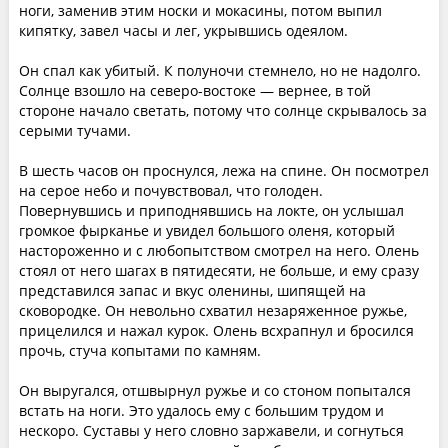
ноги, заменив этим носки и мокасины, потом выпил
кипятку, завел часы и лег, укрывшись одеялом.
Он спал как убитый. К полуночи стемнело, но не надолго.
Солнце взошло на северо-востоке — вернее, в той
стороне начало светать, потому что солнце скрывалось за
серыми тучами.
В шесть часов он проснулся, лежа на спине. Он посмотрел
на серое небо и почувствовал, что голоден.
Повернувшись и приподнявшись на локте, он услышал
громкое фырканье и увидел большого оленя, который
настороженно и с любопытством смотрел на него. Олень
стоял от него шагах в пятидесяти, не больше, и ему сразу
представился запас и вкус оленины, шипящей на
сковородке. Он невольно схватил незаряженное ружье,
прицелился и нажал курок. Олень всхрапнул и бросился
прочь, стуча копытами по камням.
Он выругался, отшвырнул ружье и со стоном попытался
встать на ноги. Это удалось ему с большим трудом и
нескоро. Суставы у него словно заржавели, и согнуться