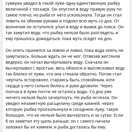
сумерек увидел в такой луже одну-единственную рыбку
величиной с пескаря. Он опустил в воду правую руку по
самое плечо, но рыба от него ускользнула. Тогда он стал
ловить ее обеими руками и поднял всю муть со дна. От
волнения он оступился, упал в воду и вымок до пояса. Он
так замутил воду, что рыбку нельзя было разглядеть, и
ему пришлось дожидаться, пока муть осядет на дно.
Он опять принялся за ловлю и ловил, пока вода опять не
замутилась. Больше ждать он не мог. Отвязав жестяное
ведерко, он начал вычерпывать воду. Сначала он
вычерпывал с яростью, весь облился и выплескивал воду
так близко от лужи, что она стекала обратно. Потом стал
черпать осторожнее, стараясь быть спокойным, хотя
сердце у него сильно билось и руки дрожали. Через
полчаса в луже почти не осталось воды. Со дна уже
ничего нельзя было зачерпнуть. Но рыба исчезла. Он
увидел незаметную расщелину среди камней, через
которую рыбка проскользнула в соседнюю лужу, такую
большую, что ее нельзя было вычерпать и за сутки. Если
б он заметил эту щель раньше, он с самого начала
заложил бы ее камнем, и рыба досталась бы ему.