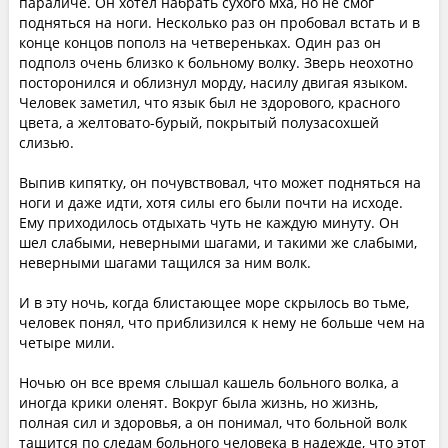
параличе. Он хотел набрать сухого мха, но не смог
подняться на ноги. Несколько раз он пробовал встать и в
конце концов пополз на четвереньках. Один раз он
подполз очень близко к больному волку. Зверь неохотно
посторонился и облизнул морду, насилу двигая языком.
Человек заметил, что язык был не здорового, красного
цвета, а желтовато-бурый, покрытый полузасохшей
слизью.
Выпив кипятку, он почувствовал, что может подняться на
ноги и даже идти, хотя силы его были почти на исходе.
Ему приходилось отдыхать чуть не каждую минуту. Он
шел слабыми, неверными шагами, и такими же слабыми,
неверными шагами тащился за ним волк.
И в эту ночь, когда блистающее море скрылось во тьме,
человек понял, что приблизился к нему не больше чем на
четыре мили.
Ночью он все время слышал кашель больного волка, а
иногда крики оленят. Вокруг была жизнь, но жизнь,
полная сил и здоровья, а он понимал, что больной волк
тащится по следам больного человека в надежде, что этот