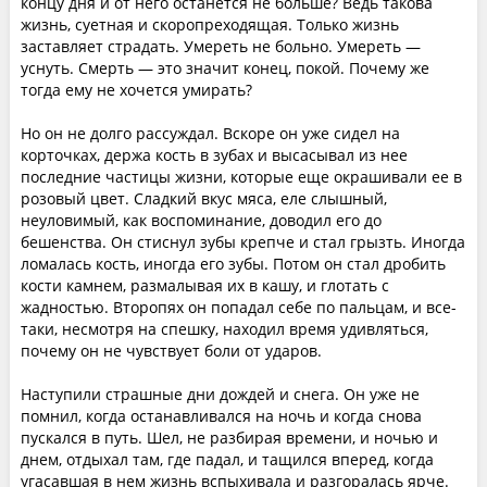
концу дня и от него останется не больше? Ведь такова
жизнь, суетная и скоропреходящая. Только жизнь
заставляет страдать. Умереть не больно. Умереть —
уснуть. Смерть — это значит конец, покой. Почему же
тогда ему не хочется умирать?
Но он не долго рассуждал. Вскоре он уже сидел на
корточках, держа кость в зубах и высасывал из нее
последние частицы жизни, которые еще окрашивали ее в
розовый цвет. Сладкий вкус мяса, еле слышный,
неуловимый, как воспоминание, доводил его до
бешенства. Он стиснул зубы крепче и стал грызть. Иногда
ломалась кость, иногда его зубы. Потом он стал дробить
кости камнем, размалывая их в кашу, и глотать с
жадностью. Второпях он попадал себе по пальцам, и все-
таки, несмотря на спешку, находил время удивляться,
почему он не чувствует боли от ударов.
Наступили страшные дни дождей и снега. Он уже не
помнил, когда останавливался на ночь и когда снова
пускался в путь. Шел, не разбирая времени, и ночью и
днем, отдыхал там, где падал, и тащился вперед, когда
угасавшая в нем жизнь вспыхивала и разгоралась ярче.