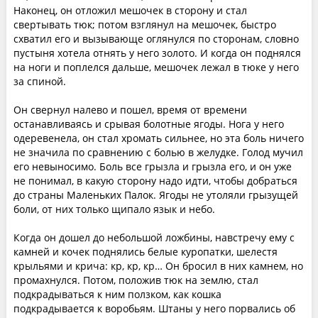
Наконец, он отложил мешочек в сторону и стал
свертывать тюк; потом взглянул на мешочек, быстро
схватил его и вызывающе оглянулся по сторонам, словно
пустыня хотела отнять у него золото. И когда он поднялся
на ноги и поплелся дальше, мешочек лежал в тюке у него
за спиной.
Он свернул налево и пошел, время от времени
останавливаясь и срывая болотные ягоды. Нога у него
одеревенела, он стал хромать сильнее, но эта боль ничего
не значила по сравнению с болью в желудке. Голод мучил
его невыносимо. Боль все грызла и грызла его, и он уже
не понимал, в какую сторону надо идти, чтобы добраться
до страны Маленьких Палок. Ягоды не утоляли грызущей
боли, от них только щипало язык и небо.
Когда он дошел до небольшой ложбины, навстречу ему с
камней и кочек поднялись белые куропатки, шелестя
крыльями и крича: кр, кр, кр… Он бросил в них камнем, но
промахнулся. Потом, положив тюк на землю, стал
подкрадываться к ним ползком, как кошка
подкрадывается к воробьям. Штаны у него порвались об