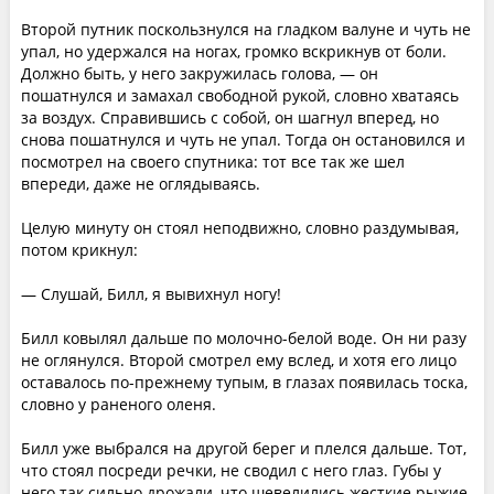
Второй путник поскользнулся на гладком валуне и чуть не
упал, но удержался на ногах, громко вскрикнув от боли.
Должно быть, у него закружилась голова, — он
пошатнулся и замахал свободной рукой, словно хватаясь
за воздух. Справившись с собой, он шагнул вперед, но
снова пошатнулся и чуть не упал. Тогда он остановился и
посмотрел на своего спутника: тот все так же шел
впереди, даже не оглядываясь.
Целую минуту он стоял неподвижно, словно раздумывая,
потом крикнул:
— Слушай, Билл, я вывихнул ногу!
Билл ковылял дальше по молочно-белой воде. Он ни разу
не оглянулся. Второй смотрел ему вслед, и хотя его лицо
оставалось по-прежнему тупым, в глазах появилась тоска,
словно у раненого оленя.
Билл уже выбрался на другой берег и плелся дальше. Тот,
что стоял посреди речки, не сводил с него глаз. Губы у
него так сильно дрожали, что шевелились жесткие рыжие