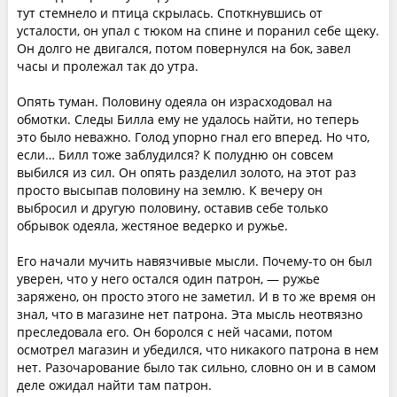
тут стемнело и птица скрылась. Споткнувшись от
усталости, он упал с тюком на спине и поранил себе щеку.
Он долго не двигался, потом повернулся на бок, завел
часы и пролежал так до утра.
Опять туман. Половину одеяла он израсходовал на
обмотки. Следы Билла ему не удалось найти, но теперь
это было неважно. Голод упорно гнал его вперед. Но что,
если… Билл тоже заблудился? К полудню он совсем
выбился из сил. Он опять разделил золото, на этот раз
просто высыпав половину на землю. К вечеру он
выбросил и другую половину, оставив себе только
обрывок одеяла, жестяное ведерко и ружье.
Его начали мучить навязчивые мысли. Почему-то он был
уверен, что у него остался один патрон, — ружье
заряжено, он просто этого не заметил. И в то же время он
знал, что в магазине нет патрона. Эта мысль неотвязно
преследовала его. Он боролся с ней часами, потом
осмотрел магазин и убедился, что никакого патрона в нем
нет. Разочарование было так сильно, словно он и в самом
деле ожидал найти там патрон.