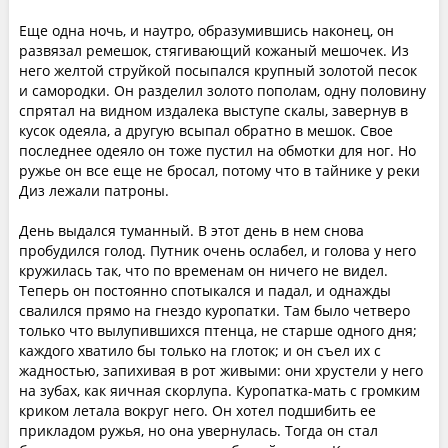
Еще одна ночь, и наутро, образумившись наконец, он
развязал ремешок, стягивающий кожаный мешочек. Из
него желтой струйкой посыпался крупный золотой песок
и самородки. Он разделил золото пополам, одну половину
спрятал на видном издалека выступе скалы, завернув в
кусок одеяла, а другую всыпал обратно в мешок. Свое
последнее одеяло он тоже пустил на обмотки для ног. Но
ружье он все еще не бросал, потому что в тайнике у реки
Диз лежали патроны.
День выдался туманный. В этот день в нем снова
пробудился голод. Путник очень ослабел, и голова у него
кружилась так, что по временам он ничего не видел.
Теперь он постоянно спотыкался и падал, и однажды
свалился прямо на гнездо куропатки. Там было четверо
только что вылупившихся птенца, не старше одного дня;
каждого хватило бы только на глоток; и он съел их с
жадностью, запихивая в рот живыми: они хрустели у него
на зубах, как яичная скорлупа. Куропатка-мать с громким
криком летала вокруг него. Он хотел подшибить ее
прикладом ружья, но она увернулась. Тогда он стал