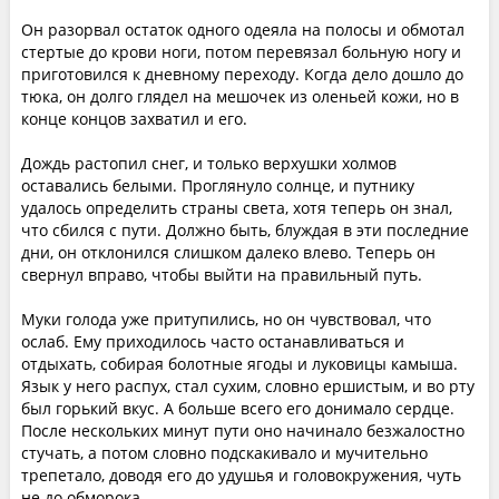
Он разорвал остаток одного одеяла на полосы и обмотал
стертые до крови ноги, потом перевязал больную ногу и
приготовился к дневному переходу. Когда дело дошло до
тюка, он долго глядел на мешочек из оленьей кожи, но в
конце концов захватил и его.
Дождь растопил снег, и только верхушки холмов
оставались белыми. Проглянуло солнце, и путнику
удалось определить страны света, хотя теперь он знал,
что сбился с пути. Должно быть, блуждая в эти последние
дни, он отклонился слишком далеко влево. Теперь он
свернул вправо, чтобы выйти на правильный путь.
Муки голода уже притупились, но он чувствовал, что
ослаб. Ему приходилось часто останавливаться и
отдыхать, собирая болотные ягоды и луковицы камыша.
Язык у него распух, стал сухим, словно ершистым, и во рту
был горький вкус. А больше всего его донимало сердце.
После нескольких минут пути оно начинало безжалостно
стучать, а потом словно подскакивало и мучительно
трепетало, доводя его до удушья и головокружения, чуть
не до обморока.