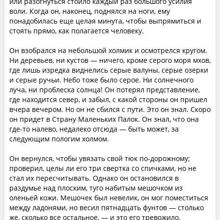
или разогнуться стоило каждый раз большого усилия
воли. Когда он, наконец, поднялся на ноги, ему
понадобилась еще целая минута, чтобы выпрямиться и
стоять прямо, как полагается человеку.
Он взобрался на небольшой холмик и осмотрелся кругом.
Ни деревьев, ни кустов — ничего, кроме серого моря мхов,
где лишь изредка виднелись серые валуны, серые озерки
и серые ручьи. Небо тоже было серое. Ни солнечного
луча, ни проблеска солнца! Он потерял представление,
где находится север, и забыл, с какой стороны он пришел
вчера вечером. Но он не сбился с пути. Это он знал. Скоро
он придет в Страну Маленьких Палок. Он знал, что она
где-то налево, недалеко отсюда — быть может, за
следующим пологим холмом.
Он вернулся, чтобы увязать свой тюк по-дорожному;
проверил, целы ли его три свертка со спичками, но не
стал их пересчитывать. Однако он остановился в
раздумье над плоским, туго набитым мешочком из
оленьей кожи. Мешочек был невелик, он мог поместиться
между ладонями, но весил пятнадцать фунтов — столько
же, сколько все остальное, — и это его тревожило.