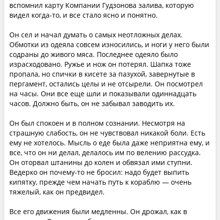
вспомнил карту Компании Гудзонова залива, которую
видел когда-то, и все стало ясно и понятно.
Он сел и начал думать о самых неотложных делах.
Обмотки из одеяла совсем износились, и ноги у него были
содраны до живого мяса. Последнее одеяло было
израсходовано. Ружье и нож он потерял. Шапка тоже
пропала, но спички в кисете за пазухой, завернутые в
пергамент, остались целы и не отсырели. Он посмотрел
на часы. Они все еще шли и показывали одиннадцать
часов. Должно быть, он не забывал заводить их.
Он был спокоен и в полном сознании. Несмотря на
страшную слабость, он не чувствовал никакой боли. Есть
ему не хотелось. Мысль о еде была даже неприятна ему, и
все, что он ни делал, делалось им по велению рассудка.
Он оторвал штанины до колен и обвязал ими ступни.
Ведерко он почему-то не бросил: надо будет выпить
кипятку, прежде чем начать путь к кораблю — очень
тяжелый, как он предвидел.
Все его движения были медленны. Он дрожал, как в