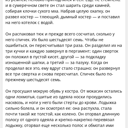
и в сумеречном свете он стал шарить среди камней,
собирая клочки сухого мха. Набрав целую охапку, он
развел костер — тлеющий, дымный костер — и поставил
на него котелок с водой.
Он распаковал тюк и прежде всего сосчитал, сколько у
него спичек. Их было шестьдесят семь. Чтобы не
ошибиться, он пересчитывал три раза. Он разделил их на
три кучки и каждую завернул в пергамент; один сверток
он положил в пустой кисет, другой — за подкладку
изношенной шапки, а третий — за пазуху. Когда он
проделал все это, ему вдруг стало страшно; он развернул
все три свертка и снова пересчитал. Спичек было по-
прежнему шестьдесят семь.
Он просушил мокрую обувь у костра. От мокасин остались
одни лохмотья, сшитые из одеяла носки прохудились
насквозь, и ноги у него были стерты до крови. Лодыжка
сильно болела, и он осмотрел ее: она распухла, стала
почти такой же толстой, как колено. Он оторвал длинную
полосу от одного одеяла и крепко-накрепко перевязал
лодыжку, оторвал еще несколько полос и обмотал ими