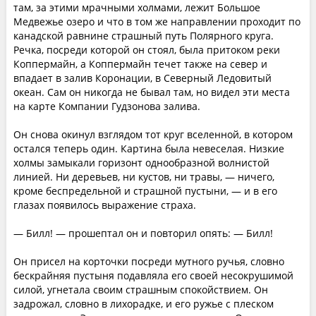
там, за этими мрачными холмами, лежит Большое
Медвежье озеро и что в том же направлении проходит по
канадской равнине страшный путь Полярного круга.
Речка, посреди которой он стоял, была притоком реки
Коппермайн, а Коппермайн течет также на север и
впадает в залив Коронации, в Северный Ледовитый
океан. Сам он никогда не бывал там, но видел эти места
на карте Компании Гудзонова залива.
Он снова окинул взглядом тот круг вселенной, в котором
остался теперь один. Картина была невеселая. Низкие
холмы замыкали горизонт однообразной волнистой
линией. Ни деревьев, ни кустов, ни травы, — ничего,
кроме беспредельной и страшной пустыни, — и в его
глазах появилось выражение страха.
— Билл! — прошептал он и повторил опять: — Билл!
Он присел на корточки посреди мутного ручья, словно
бескрайняя пустыня подавляла его своей несокрушимой
силой, угнетала своим страшным спокойствием. Он
задрожал, словно в лихорадке, и его ружье с плеском