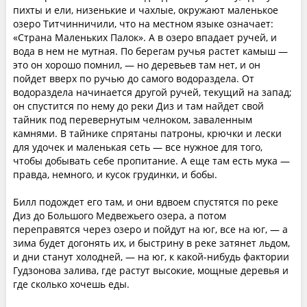
пихты и ели, низенькие и чахлые, окружают маленькое
озеро Титчинничили, что на местном языке означает:
«Страна Маленьких Палок». А в озеро впадает ручей, и
вода в нем не мутная. По берегам ручья растет камыш —
это он хорошо помнил, — но деревьев там нет, и он
пойдет вверх по ручью до самого водораздела. От
водораздела начинается другой ручей, текущий на запад;
он спустится по нему до реки Диз и там найдет свой
тайник под перевернутым челноком, заваленным
камнями. В тайнике спрятаны патроны, крючки и лески
для удочек и маленькая сеть — все нужное для того,
чтобы добывать себе пропитание. А еще там есть мука —
правда, немного, и кусок грудинки, и бобы.
Билл подождет его там, и они вдвоем спустятся по реке
Диз до Большого Медвежьего озера, а потом
переправятся через озеро и пойдут на юг, все на юг, — а
зима будет догонять их, и быстрину в реке затянет льдом,
и дни станут холодней, — на юг, к какой-нибудь фактории
Гудзонова залива, где растут высокие, мощные деревья и
где сколько хочешь еды.