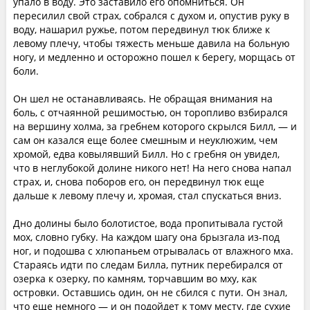
упало в воду. Это заставило его опомниться. Он
пересилил свой страх, собрался с духом и, опустив руку в
воду, нашарил ружье, потом передвинул тюк ближе к
левому плечу, чтобы тяжесть меньше давила на больную
ногу, и медленно и осторожно пошел к берегу, морщась от
боли.
Он шел не останавливаясь. Не обращая внимания на
боль, с отчаянной решимостью, он торопливо взбирался
на вершину холма, за гребнем которого скрылся Билл, — и
сам он казался еще более смешным и неуклюжим, чем
хромой, едва ковылявший Билл. Но с гребня он увидел,
что в неглубокой долине никого нет! На него снова напал
страх, и, снова поборов его, он передвинул тюк еще
дальше к левому плечу и, хромая, стал спускаться вниз.
Дно долины было болотистое, вода пропитывала густой
мох, словно губку. На каждом шагу она брызгала из-под
ног, и подошва с хлюпаньем отрывалась от влажного мха.
Стараясь идти по следам Билла, путник перебирался от
озерка к озерку, по камням, торчавшим во мху, как
островки. Оставшись один, он не сбился с пути. Он знал,
что еще немного — и он подойдет к тому месту, где сухие