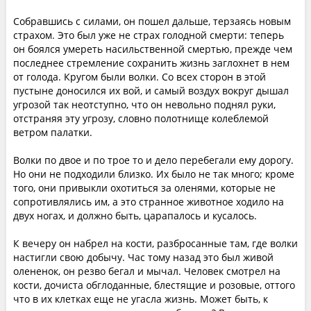
Собравшись с силами, он пошел дальше, терзаясь новым
страхом. Это был уже не страх голодной смерти: теперь
он боялся умереть насильственной смертью, прежде чем
последнее стремление сохранить жизнь заглохнет в нем
от голода. Кругом были волки. Со всех сторон в этой
пустыне доносился их вой, и самый воздух вокруг дышал
угрозой так неотступно, что он невольно поднял руки,
отстраняя эту угрозу, словно полотнище колеблемой
ветром палатки.
Волки по двое и по трое то и дело перебегали ему дорогу.
Но они не подходили близко. Их было не так много; кроме
того, они привыкли охотиться за оленями, которые не
сопротивлялись им, а это странное животное ходило на
двух ногах, и должно быть, царапалось и кусалось.
К вечеру он набрел на кости, разбросанные там, где волки
настигли свою добычу. Час тому назад это был живой
олененок, он резво бегал и мычал. Человек смотрел на
кости, дочиста обглоданные, блестящие и розовые, оттого
что в их клетках еще не угасла жизнь. Может быть, к