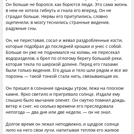
Он больше не боролся, как борются люди. Это сама жизнь
в нем не хотела гибнуть и гнала его вперед. Он не
страдал больше. Нервы его притупились, словно
оцепенели, в мозгу теснились странные видения,
радужные сны.
Он, не переставая, сосал и жевал раздробленные кости,
которые подобрал до последней крошки и унес с собой.
Больше он уже не поднимался на холмы, не пересекал
водоразделов, а брел по отлогому берегу большой реки,
которая текла по широкой долине. Перед его глазами
были только видения. Его душа и тело шли рядом и все же
порознь — такой тонкой стала нить, связывающая их.
Он пришел в сознание однажды утром, лежа на плоском
камне. Ярко светило и пригревало солнце. Издали ему
слышно было мычание оленят. Он смутно помнил дождь,
ветер и снег, но сколько времени его преследовала
непогода — два дня или две недели, — он не знал.
Долгое время он лежал неподвижно, и щедрое солнце
лило на него свои лучи, напитывая теплом его жалкое