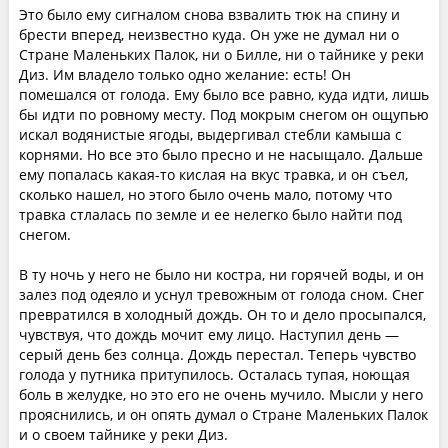
Это было ему сигналом снова взвалить тюк на спину и
брести вперед, неизвестно куда. Он уже не думал ни о
Стране Маленьких Палок, ни о Билле, ни о тайнике у реки
Диз. Им владело только одно желание: есть! Он
помешался от голода. Ему было все равно, куда идти, лишь
бы идти по ровному месту. Под мокрым снегом он ощупью
искал водянистые ягоды, выдергивал стебли камыша с
корнями. Но все это было пресно и не насыщало. Дальше
ему попалась какая-то кислая на вкус травка, и он съел,
сколько нашел, но этого было очень мало, потому что
травка стлалась по земле и ее нелегко было найти под
снегом.
В ту ночь у него не было ни костра, ни горячей воды, и он
залез под одеяло и уснул тревожным от голода сном. Снег
превратился в холодный дождь. Он то и дело просыпался,
чувствуя, что дождь мочит ему лицо. Наступил день —
серый день без солнца. Дождь перестал. Теперь чувство
голода у путника притупилось. Осталась тупая, ноющая
боль в желудке, но это его не очень мучило. Мысли у него
прояснились, и он опять думал о Стране Маленьких Палок
и о своем тайнике у реки Диз.