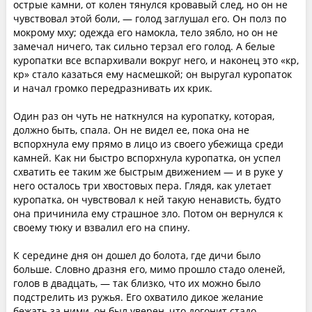
острые камни, от колен тянулся кровавый след, но он не
чувствовал этой боли, — голод заглушал его. Он полз по
мокрому мху; одежда его намокла, тело зябло, но он не
замечал ничего, так сильно терзал его голод. А белые
куропатки все вспархивали вокруг него, и наконец это «кр,
кр» стало казаться ему насмешкой; он выругал куропаток
и начал громко передразнивать их крик.
Один раз он чуть не наткнулся на куропатку, которая,
должно быть, спала. Он не видел ее, пока она не
вспорхнула ему прямо в лицо из своего убежища среди
камней. Как ни быстро вспорхнула куропатка, он успел
схватить ее таким же быстрым движением — и в руке у
него осталось три хвостовых пера. Глядя, как улетает
куропатка, он чувствовал к ней такую ненависть, будто
она причинила ему страшное зло. Потом он вернулся к
своему тюку и взвалил его на спину.
К середине дня он дошел до болота, где дичи было
больше. Словно дразня его, мимо прошло стадо оленей,
голов в двадцать, — так близко, что их можно было
подстрелить из ружья. Его охватило дикое желание
бежать за ними, он был уверен, что догонит стадо.