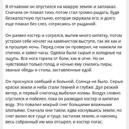
В отчаянии он опустился на мокрую землю и заплакал.
Сначала он плакал тихо, потом стал громко рыдать, будя
безжалостную пустыню, которая окружала его; и долго
еще плакал без слез, сотрясаясь от рыданий.
Он развел костер и согрелся, выпив много кипятку, потом
устроил себе ночлег на каменистом выступе, так же как и
в прошлую ночь. Перед сном он проверил, не намокли ли
спички, и завел часы. Одеяла были сырые и холодные на
ощупь. Вся нога горела от боли, как в огне. Но он
чувствовал только голод, и ночью ему снились пиры,
званые обеды и столы, заставленные едой.
Он проснулся озябший и больной. Солнца не было. Серые
краски земли и неба стали темней и глубже. Дул резкий
ветер, и первый снегопад выбелил холмы. Воздух словно
сгустился и побелел, пока он разводил костер и кипятил
воду. Это повалил мокрый снег большими влажными
хлопьями. Сначала они таяли, едва коснувшись земли, но
снег валил все гуще и гуще, застилая землю, и наконец
весь собранный им мох отсырел, и костер погас.