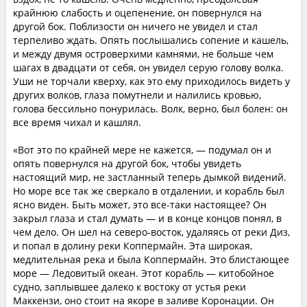
крайнюю слабость и оцепенение, он повернулся на
другой бок. Поблизости он ничего не увидел и стал
терпеливо ждать. Опять послышались сопение и кашель,
и между двумя островерхими камнями, не больше чем
шагах в двадцати от себя, он увидел серую голову волка.
Уши не торчали кверху, как это ему приходилось видеть у
других волков, глаза помутнели и налились кровью,
голова бессильно понурилась. Волк, верно, был болен: он
все время чихал и кашлял.
«Вот это по крайней мере не кажется, — подумал он и
опять повернулся на другой бок, чтобы увидеть
настоящий мир, не застланный теперь дымкой видений.
Но море все так же сверкало в отдалении, и корабль был
ясно виден. Быть может, это все-таки настоящее? Он
закрыл глаза и стал думать — и в конце концов понял, в
чем дело. Он шел на северо-восток, удаляясь от реки Диз,
и попал в долину реки Коппермайн. Эта широкая,
медлительная река и была Коппермайн. Это блистающее
море — Ледовитый океан. Этот корабль — китобойное
судно, заплывшее далеко к востоку от устья реки
Маккензи, оно стоит на якоре в заливе Коронации. Он