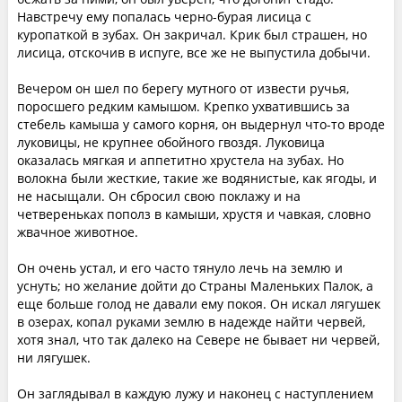
Навстречу ему попалась черно-бурая лисица с
куропаткой в зубах. Он закричал. Крик был страшен, но
лисица, отскочив в испуге, все же не выпустила добычи.
Вечером он шел по берегу мутного от извести ручья,
поросшего редким камышом. Крепко ухватившись за
стебель камыша у самого корня, он выдернул что-то вроде
луковицы, не крупнее обойного гвоздя. Луковица
оказалась мягкая и аппетитно хрустела на зубах. Но
волокна были жесткие, такие же водянистые, как ягоды, и
не насыщали. Он сбросил свою поклажу и на
четвереньках пополз в камыши, хрустя и чавкая, словно
жвачное животное.
Он очень устал, и его часто тянуло лечь на землю и
уснуть; но желание дойти до Страны Маленьких Палок, а
еще больше голод не давали ему покоя. Он искал лягушек
в озерах, копал руками землю в надежде найти червей,
хотя знал, что так далеко на Севере не бывает ни червей,
ни лягушек.
Он заглядывал в каждую лужу и наконец с наступлением