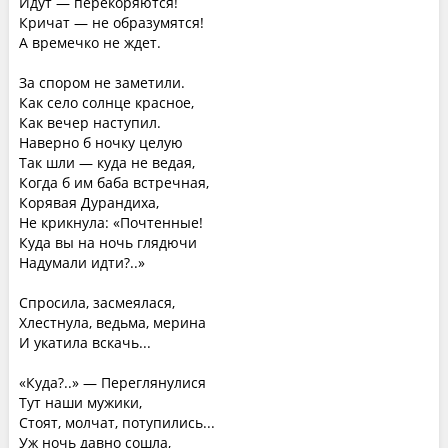
Идут — перекоряются!
Кричат — не образумятся!
А времечко не ждет.
За спором не заметили.
Как село солнце красное,
Как вечер наступил.
Наверно б ночку целую
Так шли — куда не ведая,
Когда б им баба встречная,
Корявая Дурандиха,
Не крикнула: «Почтенные!
Куда вы на ночь глядючи
Надумали идти?..»
Спросила, засмеялася,
Хлестнула, ведьма, мерина
И укатила вскачь...
«Куда?..» — Переглянулися
Тут наши мужики,
Стоят, молчат, потупились...
Уж ночь давно сошла,