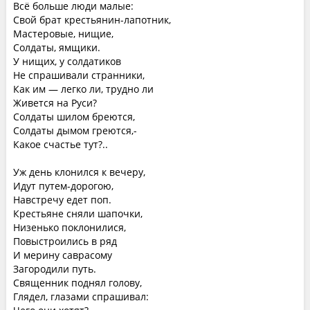
Всё больше люди малые:
Свой брат крестьянин-лапотник,
Мастеровые, нищие,
Солдаты, ямщики.
У нищих, у солдатиков
Не спрашивали странники,
Как им — легко ли, трудно ли
Живется на Руси?
Солдаты шилом бреются,
Солдаты дымом греются,-
Какое счастье тут?..
Уж день клонился к вечеру,
Идут путем-дорогою,
Навстречу едет поп.
Крестьяне сняли шапочки,
Низенько поклонилися,
Повыстроились в ряд
И мерину саврасому
Загородили путь.
Священник поднял голову,
Глядел, глазами спрашивал: