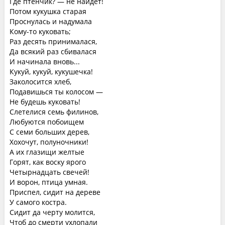
Где птенчик? — не найдет!
Потом кукушка старая
Проснулась и надумала
Кому-то куковать;
Раз десять принималася,
Да всякий раз сбивалася
И начинала вновь...
Кукуй, кукуй, кукушечка!
Заколосится хлеб,
Подавишься ты колосом —
Не будешь куковать!
Слетелися семь филинов,
Любуются побоищем
С семи больших дерев,
Хохочут, полуночники!
А их глазищи желтые
Горят, как воску ярого
Четырнадцать свечей!
И ворон, птица умная.
Приспел, сидит на дереве
У самого костра.
Сидит да черту молится,
Чтоб до смерти ухлопали