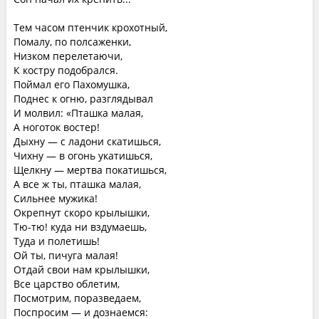
Тем часом птенчик крохотный,
Помалу, по полсаженки,
Низком перелетаючи,
К костру подобрался.
Поймал его Пахомушка,
Поднес к огню, разглядывал
И молвил: «Пташка малая,
А ноготок востер!
Дыхну — с ладони скатишься,
Чихну — в огонь укатишься,
Щелкну — мертва покатишься,
А все ж ты, пташка малая,
Сильнее мужика!
Окрепнут скоро крылышки,
Тю-тю! куда ни вздумаешь,
Туда и полетишь!
Ой ты, пичуга малая!
Отдай свои нам крылышки,
Все царство облетим,
Посмотрим, поразведаем,
Поспросим — и дознаемся: