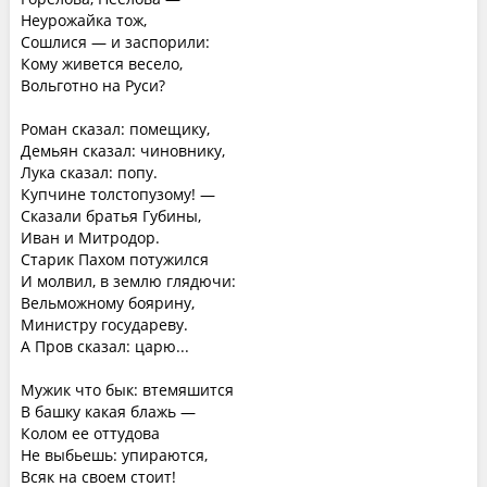
Неурожайка тож,
Сошлися — и заспорили:
Кому живется весело,
Вольготно на Руси?
Роман сказал: помещику,
Демьян сказал: чиновнику,
Лука сказал: попу.
Купчине толстопузому! —
Сказали братья Губины,
Иван и Митродор.
Старик Пахом потужился
И молвил, в землю глядючи:
Вельможному боярину,
Министру государеву.
А Пров сказал: царю...
Мужик что бык: втемяшится
В башку какая блажь —
Колом ее оттудова
Не выбьешь: упираются,
Всяк на своем стоит!