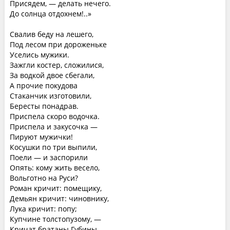
Присядем, — делать нечего.
До солнца отдохнем!..»
Свалив беду на лешего,
Под лесом при дороженьке
Уселись мужики.
Зажгли костер, сложилися,
За водкой двое сбегали,
А прочие покудова
Стаканчик изготовили,
Бересты понадрав.
Приспела скоро водочка.
Приспела и закусочка —
Пируют мужички!
Косушки по три выпили,
Поели — и заспорили
Опять: кому жить весело,
Вольготно на Руси?
Роман кричит: помещику,
Демьян кричит: чиновнику,
Лука кричит: попу;
Купчине толстопузому, —
Кричат братаны Губины.