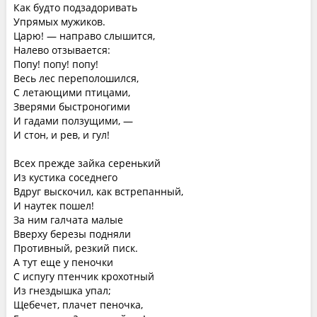
Как будто подзадоривать
Упрямых мужиков.
Царю! — направо слышится,
Налево отзывается:
Попу! попу! попу!
Весь лес переполошился,
С летающими птицами,
Зверями быстроногими
И гадами ползущими, —
И стон, и рев, и гул!
Всех прежде зайка серенький
Из кустика соседнего
Вдруг выскочил, как встрепанный,
И наутек пошел!
За ним галчата малые
Вверху березы подняли
Противный, резкий писк.
А тут еще у пеночки
С испугу птенчик крохотный
Из гнездышка упал;
Щебечет, плачет пеночка,