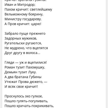
Иван и Митродор;
Пахом кричит: светлейшему
Вельможному боярину,
Министру государеву.
А Пров кричит: царю!
Забрало пуще прежнего
Задорных мужиков,
Ругательски ругаются,
Не мудрено, что вцепятся
Друг другу в волоса...
Гляди — уж и вцепилися!
Роман тузит Пахомушку,
Демьян тузит Луку.
А два братана Губины
Утюжат Прова дюжего, —
И всяк свое кричит!
Проснулось эхо гулкое,
Пошло гулять-погуливать,
Пошло кричать-покрикивать,