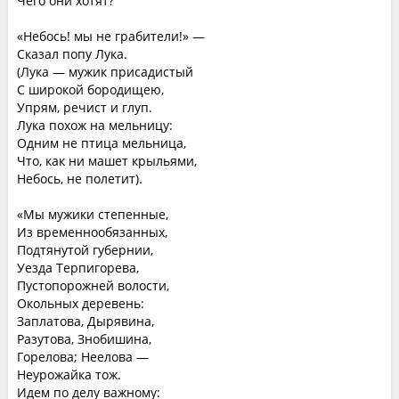
Чего они хотят?
«Небось! мы не грабители!» —
Сказал попу Лука.
(Лука — мужик присадистый
С широкой бородищею,
Упрям, речист и глуп.
Лука похож на мельницу:
Одним не птица мельница,
Что, как ни машет крыльями,
Небось, не полетит).
«Мы мужики степенные,
Из временнообязанных,
Подтянутой губернии,
Уезда Терпигорева,
Пустопорожней волости,
Окольных деревень:
Заплатова, Дырявина,
Разутова, Знобишина,
Горелова; Неелова —
Неурожайка тож.
Идем по делу важному: