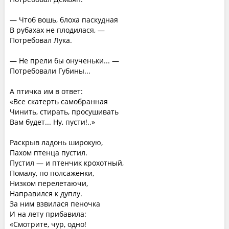
— Чтоб вошь, блоха паскудная
В рубахах не плодилася, —
Потребовал Лука.
— Не прели бы онученьки... —
Потребовали Губины...
А птичка им в ответ:
«Все скатерть самобранная
Чинить, стирать, просушивать
Вам будет... Ну, пусти!..»
Раскрыв ладонь широкую,
Пахом птенца пустил.
Пустил — и птенчик крохотный,
Помалу, по полсаженки,
Низком перелетаючи,
Направился к дуплу.
За ним взвилася пеночка
И на лету прибавила:
«Смотрите, чур, одно!