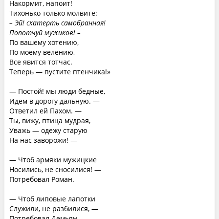
Накормит, напоит!
Тихонько только молвите:
– Эй! скатерть самобранная!
Попотчуй мужиков! –
По вашему хотению,
По моему велению,
Все явится тотчас.
Теперь — пустите птенчика!»
— Постой! мы люди бедные,
Идем в дорогу дальную. —
Ответил ей Пахом. —
Ты, вижу, птица мудрая,
Уважь — одежу старую
На нас заворожи! —
— Чтоб армяки мужицкие
Носились, не сносилися! —
Потребовал Роман.
— Чтоб липовые лапотки
Служили, не разбилися, —
Потребовал Демьян.