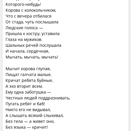
Которого-нибудь!
Корова с колокольчиком,
Что с вечера отбилася
От стада, чуть послышала
Людские голоса —
Пришла к костру, уставила
Глаза на мужиков.
Шальных речей послушала
И начала, сердечная,
Мычать, мычать, мычать!
Мычит корова глупая,
Пищат галчата малые.
Кричат ребята буйные,
А эхо вторит всем.
Ему одна заботушка —
Честных людей поддразнивать,
Пугать ребят и баб!
Никто его не видывал,
А слышать всякий слыхивал,
Без тела — а живет оно,
Без языка — кричит!