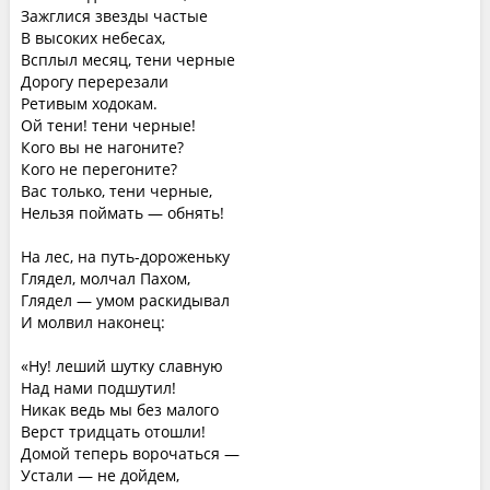
Зажглися звезды частые
В высоких небесах,
Всплыл месяц, тени черные
Дорогу перерезали
Ретивым ходокам.
Ой тени! тени черные!
Кого вы не нагоните?
Кого не перегоните?
Вас только, тени черные,
Нельзя поймать — обнять!
На лес, на путь-дороженьку
Глядел, молчал Пахом,
Глядел — умом раскидывал
И молвил наконец:
«Ну! леший шутку славную
Над нами подшутил!
Никак ведь мы без малого
Верст тридцать отошли!
Домой теперь ворочаться —
Устали — не дойдем,