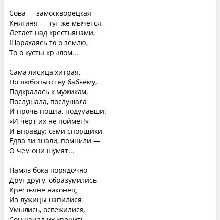
Сова — замоскворецкая
Княгиня — тут же мычется,
Летает над крестьянами,
Шарахаясь то о землю,
То о кусты крылом...
Сама лисица хитрая,
По любопытству бабьему,
Подкралась к мужикам,
Послушала, послушала
И прочь пошла, подумавши:
«И черт их не поймет!»
И вправду: сами спорщики
Едва ли знали, помнили —
О чем они шумят...
Намяв бока порядочно
Друг другу, образумились
Крестьяне наконец,
Из лужицы напилися,
Умылись, освежилися,
Сон начал их кренить...