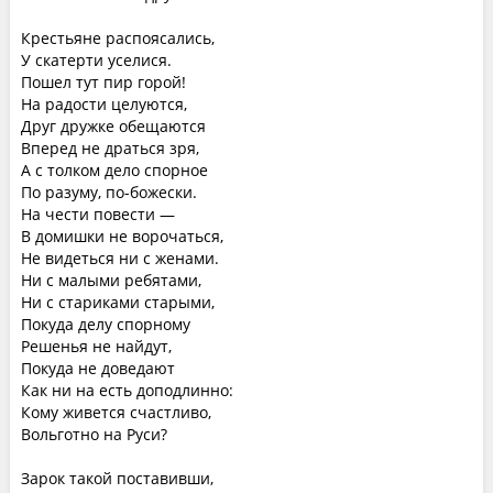
Крестьяне распоясались,
У скатерти уселися.
Пошел тут пир горой!
На радости целуются,
Друг дружке обещаются
Вперед не драться зря,
А с толком дело спорное
По разуму, по-божески.
На чести повести —
В домишки не ворочаться,
Не видеться ни с женами.
Ни с малыми ребятами,
Ни с стариками старыми,
Покуда делу спорному
Решенья не найдут,
Покуда не доведают
Как ни на есть доподлинно:
Кому живется счастливо,
Вольготно на Руси?
Зарок такой поставивши,