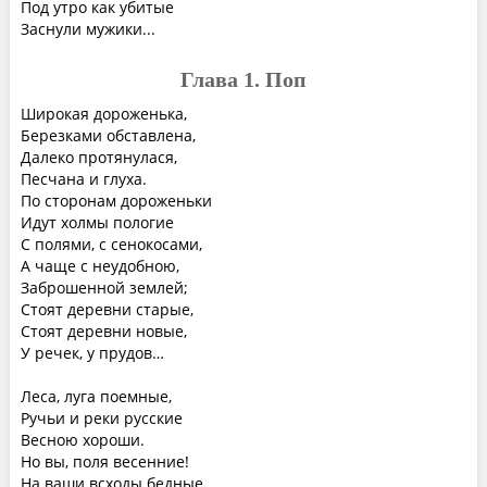
Под утро как убитые
Заснули мужики...
Глава 1. Поп
Широкая дороженька,
Березками обставлена,
Далеко протянулася,
Песчана и глуха.
По сторонам дороженьки
Идут холмы пологие
С полями, с сенокосами,
А чаще с неудобною,
Заброшенной землей;
Стоят деревни старые,
Стоят деревни новые,
У речек, у прудов…
Леса, луга поемные,
Ручьи и реки русские
Весною хороши.
Но вы, поля весенние!
На ваши всходы бедные