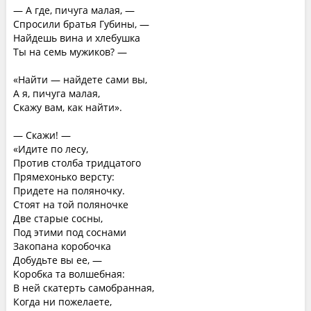
— А где, пичуга малая, —
Спросили братья Губины, —
Найдешь вина и хлебушка
Ты на семь мужиков? —
«Найти — найдете сами вы,
А я, пичуга малая,
Скажу вам, как найти».
— Скажи! —
«Идите по лесу,
Против столба тридцатого
Прямехонько версту:
Придете на поляночку.
Стоят на той поляночке
Две старые сосны,
Под этими под соснами
Закопана коробочка
Добудьте вы ее, —
Коробка та волшебная:
В ней скатерть самобранная,
Когда ни пожелаете,