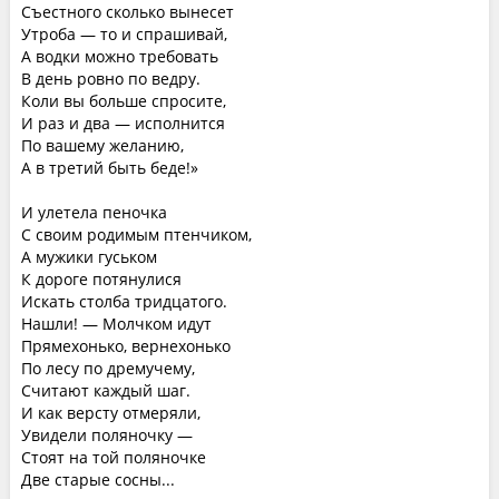
Съестного сколько вынесет
Утроба — то и спрашивай,
А водки можно требовать
В день ровно по ведру.
Коли вы больше спросите,
И раз и два — исполнится
По вашему желанию,
А в третий быть беде!»
И улетела пеночка
С своим родимым птенчиком,
А мужики гуськом
К дороге потянулися
Искать столба тридцатого.
Нашли! — Молчком идут
Прямехонько, вернехонько
По лесу по дремучему,
Считают каждый шаг.
И как версту отмеряли,
Увидели поляночку —
Стоят на той поляночке
Две старые сосны...