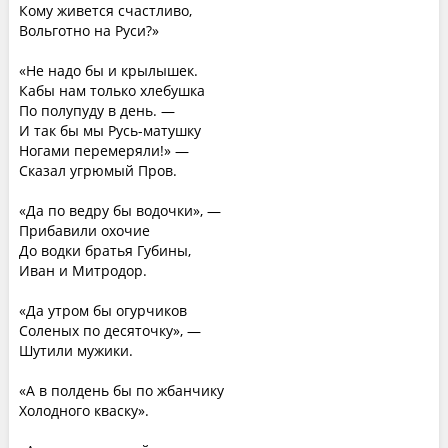
Кому живется счастливо,
Вольготно на Руси?»
«Не надо бы и крылышек.
Кабы нам только хлебушка
По полупуду в день. —
И так бы мы Русь-матушку
Ногами перемеряли!» —
Сказал угрюмый Пров.
«Да по ведру бы водочки», —
Прибавили охочие
До водки братья Губины,
Иван и Митродор.
«Да утром бы огурчиков
Соленых по десяточку», —
Шутили мужики.
«А в полдень бы по жбанчику
Холодного кваску».