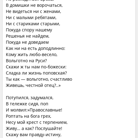
В домишки не ворочаться,
Не видеться ни с женами,
Ни с малыми ребятами,
Ни с стариками старыми,
Покуда спору нашему
Решенья не найдем,
Покуда не доведаем
Как ни на есть доподлинно:
Кому жить любо-весело,
Вольготно на Руси?
Скажи ж ты нам по-божески:
Сладка ли жизнь поповская?
Ты как — вольготно, счастливо
Живешь, честной отец?..»
Потупился, задумался,
В тележке сидя, поп
И молвил:»Православные!
Роптать на бога грех,
Несу мой крест с терпением,
Живу… а как? Послушайте!
Скажу вам правду-истину,