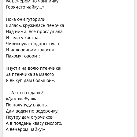
«А вечером по чайничку
Горячего чайку...»
Пока они гуторили,
Вилась, кружилась пеночка
Над ними: все прослушала
И села у костра.
Чивикнула, подпрыгнула
И человечьим голосом
Пахому говорит:
«Пусти на волю птенчика!
За птенчика за малого
Я выкуп дам большой».
— А что ты дашь? —
«Дам хлебушка
По полупуду в день,
Дам водки по ведерочку,
Поутру дам огурчиков,
А в полдень квасу кислого,
А вечером чайку!»