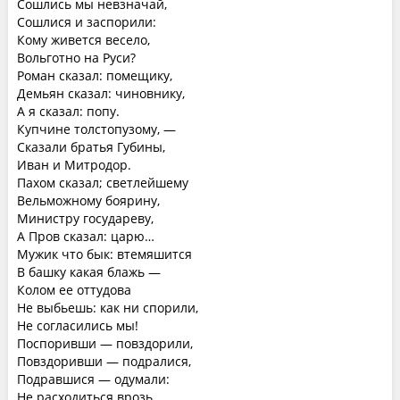
Сошлись мы невзначай,
Сошлися и заспорили:
Кому живется весело,
Вольготно на Руси?
Роман сказал: помещику,
Демьян сказал: чиновнику,
А я сказал: попу.
Купчине толстопузому, —
Сказали братья Губины,
Иван и Митродор.
Пахом сказал; светлейшему
Вельможному боярину,
Министру государеву,
А Пров сказал: царю…
Мужик что бык: втемяшится
В башку какая блажь —
Колом ее оттудова
Не выбьешь: как ни спорили,
Не согласились мы!
Поспоривши — повздорили,
Повздоривши — подралися,
Подравшися — одумали:
Не расходиться врозь,