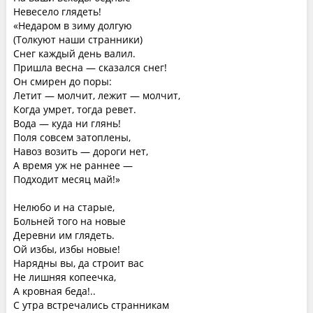
Невесело глядеть!
«Недаром в зиму долгую
(Толкуют наши странники)
Снег каждый день валил.
Пришла весна — сказался снег!
Он смирен до поры:
Летит — молчит, лежит — молчит,
Когда умрет, тогда ревет.
Вода — куда ни глянь!
Поля совсем затоплены,
Навоз возить — дороги нет,
А время уж не раннее —
Подходит месяц май!»
Нелюбо и на старые,
Больней того на новые
Деревни им глядеть.
Ой избы, избы новые!
Нарядны вы, да строит вас
Не лишняя копеечка,
А кровная беда!..
С утра встречались странникам