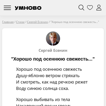
Главная
/
Стихи
/
Сергей Есенин
/
"Хорошо под осеннюю свежесть..."
Сергей Есенин
"Хорошо под осеннюю свежесть..."
Хорошо под осеннюю свежесть
Душу-яблоню ветром стряхать
И смотреть, как над речкою режет
Воду синюю солнца соха.
Хорошо выбивать из тела
Накаляющий песни гвоздь.