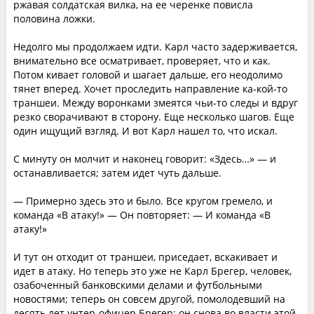
ржавая солдатская вилка, на ее черенке повисла
половина ложки.
Недолго мы продолжаем идти. Карл часто задерживается,
внимательно все осматривает, проверяет, что и как.
Потом кивает головой и шагает дальше, его неодолимо
тянет вперед. Хочет проследить направление ка-кой-то
траншеи. Между воронками змеятся чьи-то следы и вдруг
резко сворачивают в сторону. Еще несколько шагов. Еще
один ищущий взгляд. И вот Карл нашел то, что искал.
С минуту он молчит и наконец говорит: «Здесь…» — и
останавливается; затем идет чуть дальше.
— Примерно здесь это и было. Все кругом гремело, и
команда «В атаку!» — Он повторяет: — И команда «В
атаку!»
И тут он отходит от траншеи, приседает, вскакивает и
идет в атаку. Но теперь это уже не Карл Брегер, человек,
озабоченный банковскими делами и футбольными
новостями; теперь он совсем другой, помолодевший на
десять лет унтер-офицер Брегер; он снова во власти этой