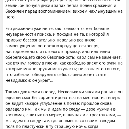
земли, он почуял дикий запах пепла полей сражения и
бессилен перед воспоминанием, вихрем нахлынувшим на
него.
Его движения уже не те, как только что: нет больше
неуверенности поиска, и походка не та, к которой я
привык; бессознательно, невольно возникло
самоощущение осторожно крадущегося зверя,
настороженного и готового к прыжку, инстинктивно
оберегающего свою безопасность; Карл сам не замечает,
как втянул голову в плечи, как свободно висят его руки, на
которые можно пружинисто упасть; не сознает он и того,
что избегает обнаружить себя, словно хочет стать
невидимкой; он укрыт…
Так мы движемся вперед. Несколькими часами раньше он
едва ли смог бы сориентироваться на местности; теперь
он видит каждое углубление в почве; прошлое снова
овладело им. Так мы и идем по следу — двое мужчин в
костюмах, сшитых по мерке, в шляпах и с тросточками, —
мы идем по следу там, где он вместе со своим взводом
полз по-пластунски в ту страшную ночь, когда