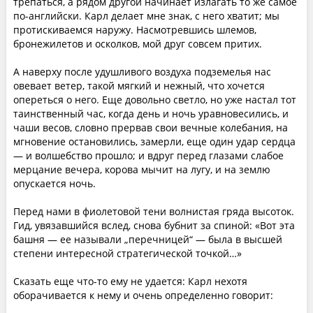
трепаться, а рядом другой начинает излагать то же самое
по-английски. Карл делает мне знак, с него хватит; мы
протискиваемся наружу. Насмотревшись шлемов,
бронежилетов и осколков, мой друг совсем притих.
А наверху после удушливого воздуха подземелья нас
овевает ветер, такой мягкий и нежный, что хочется
опереться о него. Еще довольно светло, но уже настал тот
таинственный час, когда день и ночь уравновесились, и
чаши весов, словно прервав свои вечные колебания, на
мгновение остановились, замерли, еще один удар сердца
— и волшебство прошло; и вдруг перед глазами слабое
мерцание вечера, корова мычит на лугу, и на землю
опускается ночь.
Перед нами в фиолетовой тени волнистая гряда высоток.
Гид, увязавшийся вслед, снова бубнит за спиной: «Вот эта
башня — ее называли „перечницей“ — была в высшей
степени интересной стратегической точкой…»
Сказать еще что-то ему не удается: Карл нехотя
оборачивается к нему и очень определенно говорит: