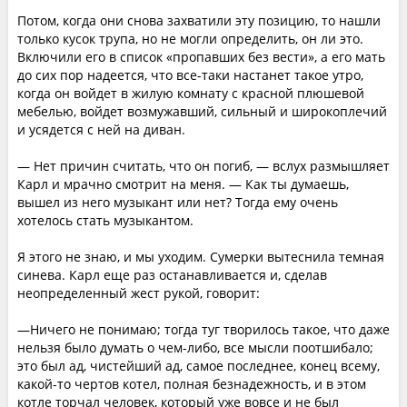
Потом, когда они снова захватили эту позицию, то нашли
только кусок трупа, но не могли определить, он ли это.
Включили его в список «пропавших без вести», а его мать
до сих пор надеется, что все-таки настанет такое утро,
когда он войдет в жилую комнату с красной плюшевой
мебелью, войдет возмужавший, сильный и широкоплечий
и усядется с ней на диван.
— Нет причин считать, что он погиб, — вслух размышляет
Карл и мрачно смотрит на меня. — Как ты думаешь,
вышел из него музыкант или нет? Тогда ему очень
хотелось стать музыкантом.
Я этого не знаю, и мы уходим. Сумерки вытеснила темная
синева. Карл еще раз останавливается и, сделав
неопределенный жест рукой, говорит:
—Ничего не понимаю; тогда туг творилось такое, что даже
нельзя было думать о чем-либо, все мысли поотшибало;
это был ад, чистейший ад, самое последнее, конец всему,
какой-то чертов котел, полная безнадежность, и в этом
котле торчал человек, который уже вовсе и не был