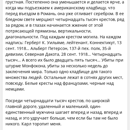
грустная. Постепенно она уменьшается и делается ярче, а
когда мы подъезжаем к американскому кладбищу, что
перед въездом в Романь, она уже отливает серебром. В ее
бледном свете мерцают четырнадцать тысяч крестов, ряд
за рядом, и в глазах начинается жжение от этой
потрясающей прямизны, вертикальности,
диагональности. Под каждым крестом могила. На каждом
надпись: Герберт К. Уильяме, лейтенант, Коннектикут, 13
сент. 1918… Альберт Петерсон, 137-й пех. полк, 35-й
дивизии, Северная Дакота, 28 сент. 1918… Четырнадцать
тысяч… А всего их было двадцать пять тысяч… Убиты при
штурме Монфокона, убиты за несколько недель до
заключения мира. Только одно кладбище для такого
множества людей. Остальные лежат в сотнях других мест,
повсюду. Белые кресты над французами, черные над
немцами.
Посреди четырнадцати тысяч крестов, по широкой
главной дороге, удаленный и маленький, один-
единственный мужчина шагает вперед и назад, вперед и
назад, и это удручает больше, чем если бы там не было
никого. Карл торопит меня.