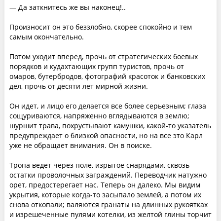
— Да заткнитесь же вы наконец!..
Произносит он это беззлобно, скорее спокойно и тем
самым окончательно.
Потом уходит вперед, прочь от стратегических боевых
порядков и кудахтающих групп туристов, прочь от
омаров, бутербродов, фотографий красоток и банковских
дел, прочь от десяти лет мирной жизни.
Он идет, и лицо его делается все более серьезным; глаза
сощуриваются, напряженно вглядываются в землю;
шуршит трава, похрустывают камушки, какой-то указатель
предупреждает о близкой опасности, но на все это Карл
уже не обращает внимания. Он в поиске.
Тропа ведет через поле, изрытое снарядами, сквозь
остатки проволочных заграждений. Переводчик натужно
орет, предостерегает нас. Теперь он далеко. Мы видим
укрытия, которые когда-то засыпало землей, а потом их
снова откопали; валяются гранаты на длинных рукоятках
и изрешеченные пулями котелки, из желтой глины торчит