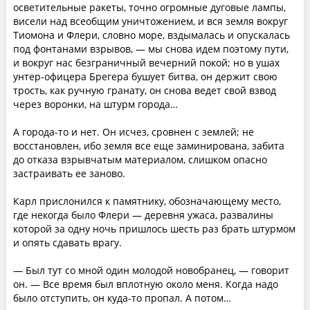
осветительные ракеты, точно огромные дуговые лампы,
висели над всеобщим уничтожением, и вся земля вокруг
Тиомона и Флери, словно море, вздымалась и опускалась
под фонтанами взрывов, — мы снова идем поэтому пути,
и вокруг нас безграничный вечерний покой; но в ушах
унтер-офицера Брегера бушует битва, он держит свою
трость, как ручную гранату, он снова ведет свой взвод
через воронки, на штурм города…
А города-то и нет. Он исчез, сровнен с землей; не
восстановлен, ибо земля все еще заминирована, забита
до отказа взрывчатым материалом, слишком опасно
застраивать ее заново.
Карл прислонился к памятнику, обозначающему место,
где некогда было Флери — деревня ужаса, развалины
которой за одну ночь пришлось шесть раз брать штурмом
и опять сдавать врагу.
— Был тут со мной один молодой новобранец, — говорит
он. — Все время был вплотную около меня. Когда надо
было отступить, он куда-то пропал. А потом…