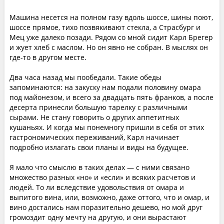
Машина несется на полном газу вдоль шоссе, шины поют,
шоссе прямое, тихо позвякивают стекла, а Страсбург и
Мец уже далеко позади. Рядом со мной сидит Карл Брегер
и жует хлеб с маслом. Но он явно не собран. В мыслях он
где-то в другом месте.
Два часа назад мы пообедали. Такие обеды
запоминаются: на закуску нам подали половину омара
под майонезом, и всего за двадцать пять франков, а после
десерта принесли большую тарелку с различными
сырами. Не стану говорить о других аппетитных
кушаньях. И когда мы понемногу пришли в себя от этих
гастрономических переживаний, Карл начинает
подробно излагать свои планы и виды на будущее.
Я мало что смыслю в таких делах — с ними связано
множество разных «но» и «если» и всяких расчетов и
людей. То ли вследствие удовольствия от омара и
выпитого вина, или, возможно, даже оттого, что и омар, и
вино достались нам поразительно дешево, но мой друг
громоздит одну мечту на другую, и они вырастают