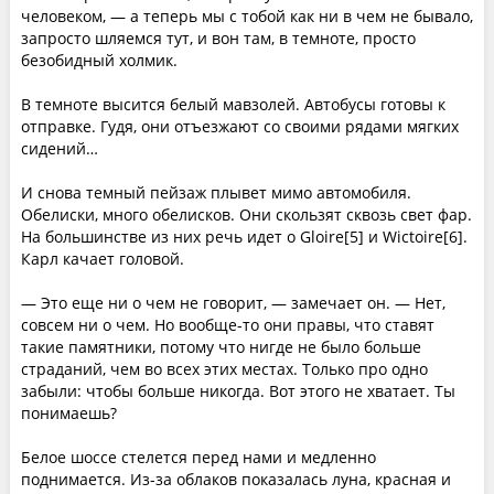
человеком, — а теперь мы с тобой как ни в чем не бывало,
запросто шляемся тут, и вон там, в темноте, просто
безобидный холмик.
В темноте высится белый мавзолей. Автобусы готовы к
отправке. Гудя, они отъезжают со своими рядами мягких
сидений…
И снова темный пейзаж плывет мимо автомобиля.
Обелиски, много обелисков. Они скользят сквозь свет фар.
На большинстве из них речь идет о Gloire[5] и Wictoire[6].
Карл качает головой.
— Это еще ни о чем не говорит, — замечает он. — Нет,
совсем ни о чем. Но вообще-то они правы, что ставят
такие памятники, потому что нигде не было больше
страданий, чем во всех этих местах. Только про одно
забыли: чтобы больше никогда. Вот этого не хватает. Ты
понимаешь?
Белое шоссе стелется перед нами и медленно
поднимается. Из-за облаков показалась луна, красная и