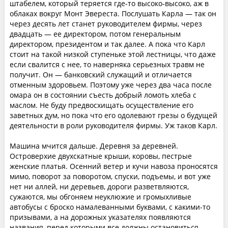
штабелем, который теряется где-то высоко-высоко, аж в
облаках вокруг Монт Эвереста. Послушать Карла — так он
через десять лет станет руководителем фирмы, через
двадцать — ее директором, потом генеральным
директором, президентом и так далее. А пока что Карл
стоит на такой низкой ступеньке этой лестницы, что даже
если свалится с нее, то наверняка серьезных травм не
получит. Он — банковский служащий и отличается
отменным здоровьем. Поэтому уже через два часа после
омара он в состоянии съесть добрый ломоть хлеба с
маслом. Не буду предвосхищать осуществление его
заветных дум, но пока что его одолевают грезы о будущей
деятельности в роли руководителя фирмы. Уж таков Карл.
Машина мчится дальше. Деревня за деревней.
Островерхие двухскатные крыши, коровы, пестрые
женские платья. Осенний ветер и кучи навоза проносятся
мимо, поворот за поворотом, спуски, подъемы, и вот уже
нет ни аллей, ни деревьев, дороги разветвляются,
сужаются, мы обгоняем неуклюжие и громыхливые
автобусы с броско намалеванными буквами, с какими-то
призывами, а на дорожных указателях появляются
названия, перед которыми все должны остановиться.