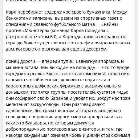
Карл перебирает содержимое своего бумажника. Между
банкнотами запиханы вырезки из спортивных газет с
описаниями славного футбольного матча — «Райнэ»
против «Мюнстера» (команда Карла победила с
разгромным счетом 6:0, и Карл удостоился похвалы); но
гораздо более существенны фотографии очаровательных
дам, которые он разглядывал еще за десертом.
Конец дороги — впереди тупик. Взвизгнули тормоза, и
машина встала. Мы выходим на площадь — что-то вроде
городского рынка. Здесь стоянка автомобилей; около них
слоняются озабоченные, деловитые водите ли в
характерных шоферских фуражках с восьмиугольным
донышком, толпятся группы посетителей, суетятся гиды;
они собирают своих баранов и уводят их. Вокруг нас тоже
мельтешат экскурсоводы. Они разговаривают
сдавленным, быстрым шепотом и старательно делают
свое дело; вчерашние дороги смерти превратились в
какие-то бульвары, по которым движутся
добропорядочные послевоенные визитеры, и там, где
некогда каждый шаг означал кровь и дикий страх сжимал