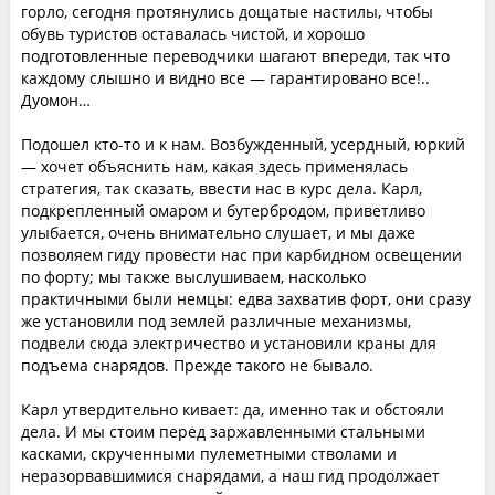
горло, сегодня протянулись дощатые настилы, чтобы
обувь туристов оставалась чистой, и хорошо
подготовленные переводчики шагают впереди, так что
каждому слышно и видно все — гарантировано все!..
Дуомон…
Подошел кто-то и к нам. Возбужденный, усердный, юркий
— хочет объяснить нам, какая здесь применялась
стратегия, так сказать, ввести нас в курс дела. Карл,
подкрепленный омаром и бутербродом, приветливо
улыбается, очень внимательно слушает, и мы даже
позволяем гиду провести нас при карбидном освещении
по форту; мы также выслушиваем, насколько
практичными были немцы: едва захватив форт, они сразу
же установили под землей различные механизмы,
подвели сюда электричество и установили краны для
подъема снарядов. Прежде такого не бывало.
Карл утвердительно кивает: да, именно так и обстояли
дела. И мы стоим перед заржавленными стальными
касками, скрученными пулеметными стволами и
неразорвавшимися снарядами, а наш гид продолжает