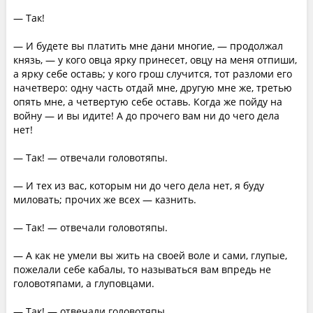
— Так!
— И будете вы платить мне дани многие, — продолжал
князь, — у кого овца ярку принесет, овцу на меня отпиши,
а ярку себе оставь; у кого грош случится, тот разломи его
начетверо: одну часть отдай мне, другую мне же, третью
опять мне, а четвертую себе оставь. Когда же пойду на
войну — и вы идите! А до прочего вам ни до чего дела
нет!
— Так! — отвечали головотяпы.
— И тех из вас, которым ни до чего дела нет, я буду
миловать; прочих же всех — казнить.
— Так! — отвечали головотяпы.
— А как не умели вы жить на своей воле и сами, глупые,
пожелали себе кабалы, то называться вам впредь не
головотяпами, а глуповцами.
— Так! — отвечали головотяпы.