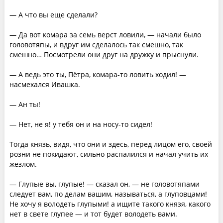
— А что вы еще сделали?
— Да вот комара за семь верст ловили, — начали было
головотяпы, и вдруг им сделалось так смешно, так
смешно… Посмотрели они друг на дружку и прыснули.
— А ведь это ты, Пётра, комара-то ловить ходил! —
насмехался Ивашка.
— Ан ты!
— Нет, не я! у тебя он и на носу-то сидел!
Тогда князь, видя, что они и здесь, перед лицом его, своей
розни не покидают, сильно распалился и начал учить их
жезлом.
— Глупые вы, глупые! — сказал он, — не головотяпами
следует вам, по делам вашим, называться, а глуповцами!
Не хочу я володеть глупыми! а ищите такого князя, какого
нет в свете глупее — и тот будет володеть вами.