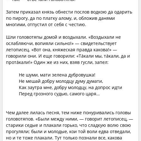
Затем приказал князь обнести послов водкою да одарить
по пирогу, да по платку алому, и, обложив данями
многими, отпустил от себя с честию.
Шли головотяпы домой и воздыхали. «Воздыхали не
ослабляючи, вопияли сильно!» — свидетельствует
летописец. «Вот она, княжеская правда какова!» —
говорили они. И еще говорили: «Та́кали мы, та́кали, да и
прота́кали!» Один же из них, взяв гусли, запел:
Не шуми, мати зелена дубровушка!
Не мешай добру молодцу думу думати,
Как заутра мне, добру молодцу, на допрос идти
Перед грозного судью, самого царя…
Чем далее лилась песня, тем ниже понуривались головы
головотяпов. «Были между ними, — говорит летописец, —
старики седые и плакали горько, что сладкую волю свою
прогуляли; были и молодые, кои той воли едва отведали,
но и те тоже плакали. Тут только познали все, какова