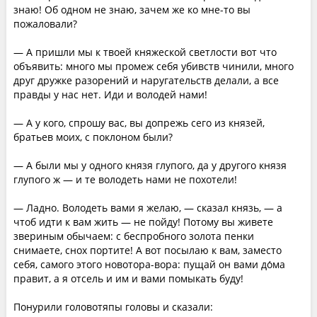
знаю! Об одном не знаю, зачем же ко мне-то вы
пожаловали?
— А пришли мы к твоей княжеской светлости вот что
объявить: много мы промеж себя убивств чинили, много
друг дружке разорений и наругательств делали, а все
правды у нас нет. Иди и володей нами!
— А у кого, спрошу вас, вы допрежь сего из князей,
братьев моих, с поклоном были?
— А были мы у одного князя глупого, да у другого князя
глупого ж — и те володеть нами не похотели!
— Ладно. Володеть вами я желаю, — сказал князь, — а
чтоб идти к вам жить — не пойду! Потому вы живете
звериным обычаем: с беспробного золота пенки
снимаете, снох портите! А вот посылаю к вам, заместо
себя, самого этого новотора-вора: пущай он вами до́ма
правит, а я отсель и им и вами помыкать буду!
Понурили головотяпы головы и сказали: