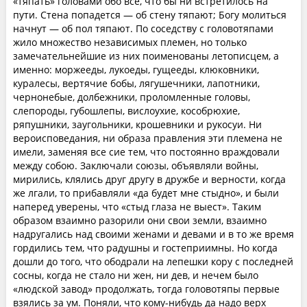
«тяпать» головами обо все, что бы ни встретилось на
пути. Стена попадется — об стену тяпают; Богу молиться
начнут — об пол тяпают. По соседству с головотяпами
жило множество независимых племен, но только
замечательнейшие из них поименованы летописцем, а
именно: моржееды, лукоеды, гущееды, клюковники,
куралесы, вертячие бобы, лягушечники, лапотники,
чернонебые, долбежники, проломленные головы,
слепороды, губошлепы, вислоухие, кособрюхие,
ряпушники, заугольники, крошевники и рукосуи. Ни
вероисповедания, ни образа правления эти племена не
имели, заменяя все сие тем, что постоянно враждовали
между собою. Заключали союзы, объявляли войны,
мирились, клялись друг другу в дружбе и верности, когда
же лгали, то прибавляли «да будет мне стыдно», и были
наперед уверены, что «стыд глаза не выест». Таким
образом взаимно разорили они свои земли, взаимно
надругались над своими женами и девами и в то же время
гордились тем, что радушны и гостеприимны. Но когда
дошли до того, что ободрали на лепешки кору с последней
сосны, когда не стало ни жен, ни дев, и нечем было
«людской завод» продолжать, тогда головотяпы первые
взялись за ум. Поняли, что кому-нибудь да надо верх