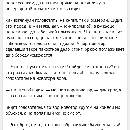
перелесочком, да и вывел прямо на поляночку, а
посередь той поляночки князь сидит.
Как взглянули головотяпы на князя, так и обмерли. Сидит,
это, перед ними князь да умной-преумной; в ружьецо
попаливает да сабелькой помахивает. Что ни выпалит из
ружьеца, то сердце насквозь прострелит, что ни махнет
сабелькой, то голова с плеч долой. А вор-новотор,
сделавши такое пакостное дело, стоит, брюхо поглаживает
да в бороду усмехается.
— Что ты! с ума, никак, спятил! пойдет ли этот к нам? во
сто раз глупее были, — и те не пошли! — напустились
головотяпы на новотора-вора.
— Ни́што! обладим! — молвил вор-новотор, — дай срок, я
глаз на глаз с ним слово перемолвлю.
Видят головотяпы, что вор-новотор кругом на кривой их
объехал, а на попятный уж не смеют.
— Это, брат, не то, что с «кособрюхими» лбами тяпаться!