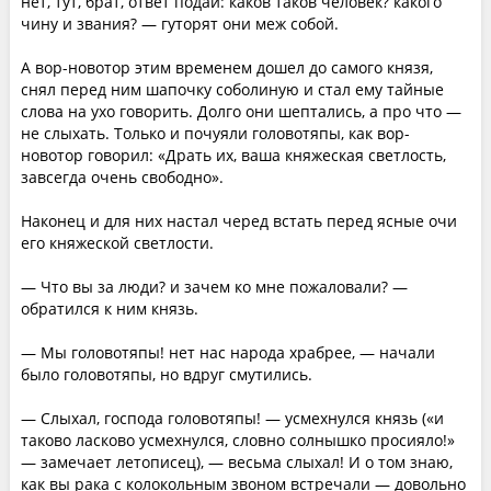
нет, тут, брат, ответ подай: каков таков человек? какого
чину и звания? — гуторят они меж собой.
А вор-новотор этим временем дошел до самого князя,
снял перед ним шапочку соболиную и стал ему тайные
слова на ухо говорить. Долго они шептались, а про что —
не слыхать. Только и почуяли головотяпы, как вор-
новотор говорил: «Драть их, ваша княжеская светлость,
завсегда очень свободно».
Наконец и для них настал черед встать перед ясные очи
его княжеской светлости.
— Что вы за люди? и зачем ко мне пожаловали? —
обратился к ним князь.
— Мы головотяпы! нет нас народа храбрее, — начали
было головотяпы, но вдруг смутились.
— Слыхал, господа головотяпы! — усмехнулся князь («и
таково ласково усмехнулся, словно солнышко просияло!»
— замечает летописец), — весьма слыхал! И о том знаю,
как вы рака с колокольным звоном встречали — довольно