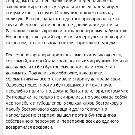
снарядом, палил неослабляючи и, перепалив всех,
заключил мир, то есть у заугольников ел палтусину, у
сычужников — сычуги. И получил от князя похвалу
великую. Вскоре, однако, он до того проворовался, что
слухи об его несытом воровстве дошли даже до князя.
Распалился князь крепко и послал неверному рабу петлю.
Но новотор, как сущий вор, и тут извернулся: предварил
казнь тем, что, не выждав петли, зарезался огурцом.
После новотора-вора пришел «заместь князя» одоевец,
тот самый, который «на грош постных яиц купил». Но и он
догадался, что без бунтов ему не жизнь, и тоже стал
донимать. Поднялись кособрюхие, калашники,
соломатники — все отстаивали старину да права свои.
Одоевец пошел против бунтовщиков, и тоже начал
неослабно палить, но, должно быть, палил зря, потому что
бунтовщики не только не смирялись, но увлекли за собой
чернонебых и губошлепов. Услыхал князь бестолковую
пальбу бестолкового одоевца и долго терпел, но
напоследок не стерпел: вышел против бунтовщиков
собственною персоною и, перепалив всех до единого,
возвратился восвояси.