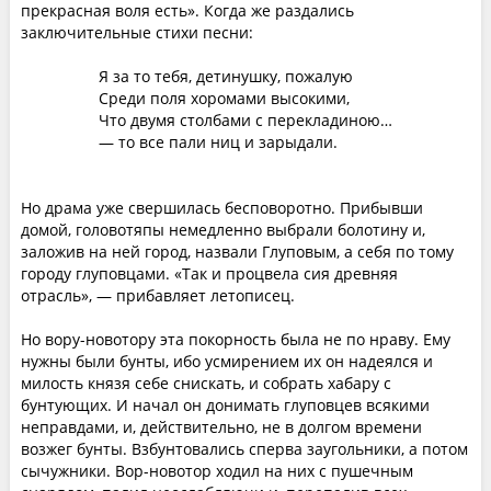
прекрасная воля есть». Когда же раздались
заключительные стихи песни:
Я за то тебя, детинушку, пожалую
Среди поля хоромами высокими,
Что двумя столбами с перекладиною…
— то все пали ниц и зарыдали.
Но драма уже свершилась бесповоротно. Прибывши
домой, головотяпы немедленно выбрали болотину и,
заложив на ней город, назвали Глуповым, а себя по тому
городу глуповцами. «Так и процвела сия древняя
отрасль», — прибавляет летописец.
Но вору-новотору эта покорность была не по нраву. Ему
нужны были бунты, ибо усмирением их он надеялся и
милость князя себе снискать, и собрать хабару с
бунтующих. И начал он донимать глуповцев всякими
неправдами, и, действительно, не в долгом времени
возжег бунты. Взбунтовались сперва заугольники, а потом
сычужники. Вор-новотор ходил на них с пушечным