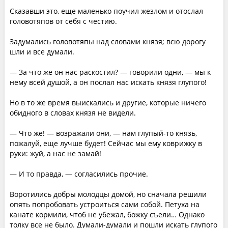
Сказавши это, еще маленько поучил жезлом и отослал
головотяпов от себя с честию.
Задумались головотяпы над словами князя; всю дорогу
шли и все думали.
— За что же он нас раскостил? — говорили одни, — мы к
нему всей душой, а он послал нас искать князя глупого!
Но в то же время выискались и другие, которые ничего
обидного в словах князя не видели.
— Что же! — возражали они, — нам глупый-то князь,
пожалуй, еще лучше будет! Сейчас мы ему коврижку в
руки: жуй, а нас не замай!
— И то правда, — согласились прочие.
Воротились добры молодцы домой, но сначала решили
опять попробовать устроиться сами собой. Петуха на
канате кормили, чтоб не убежал, божку съели… Однако
толку все не было. Думали-думали и пошли искать глупого