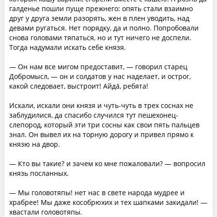
галденье пошли пуще прежнего: опять стали взаимно
друг у друга земли разорять, жен в плен уводить, над
девами ругаться. Нет порядку, да и полно. Попробовали
снова головами тяпаться, но и тут ничего не доспели.
Тогда надумали искать себе князя.
— Он нам все мигом предоставит, — говорил старец
Добромысл, — он и солдатов у нас наделает, и острог,
какой следовает, выстроит! Айда́, ребята!
Искали, искали они князя и чуть-чуть в трех соснах не
заблудилися, да спасибо случился тут пешехонец-
слепород, который эти три сосны как свои пять пальцев
знал. Он вывел их на торную дорогу и привел прямо к
князю на двор.
— Кто вы такие? и зачем ко мне пожаловали? — вопросил
князь посланных.
— Мы головотяпы! нет нас в свете народа мудрее и
храбрее! Мы даже кособрюхих и тех шапками закидали! —
хвастали головотяпы.