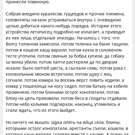
принесли повинную.
Собрав воедино куралесов, гущеедов и прочие племена,
головотяпы начали устраиваться внутри, с очевидною
целью добиться какого-нибудь порядка. Истории этого
устройства летописец подробно не излагает, а приводит
из нее лишь отдельные эпизоды. Началось с того, что
Волгу толокном замесили, потом теленка на баню тащили,
потом в кошеле кашу варили, потом козла в соложеном
тесте утопили, потом свинью за бобра купили, да собаку
за волка убили, потом лапти растеряли да по дворам
искали: было лаптей шесть, а сыскали семь; потом рака с
колокольным звоном встречали, потом щуку с яиц
согнали, потом комара за восемь верст ловить ходили, а
комар у пошехонца на носу сидел, потом батьку на кобеля
променяли, потом блинами острог конопатили, потом
блоху на цепь приковали, потом беса в солдаты отдавали,
потом небо кольями подпирали, наконец, утомились и
стали ждать, что из этого выйдет.
Но ничего не вышло. Щука опять на яйца села; блины,
которыми острог конопатили, арестанты съели; кошели, в
которых кашу варили, сгорели вместе с кашею. А рознь да