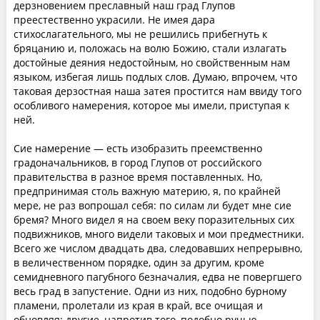
дерзновением преславный наш град Глупов
преестественно украсили. Не имея дара
стихослагательного, мы не решились прибегнуть к
бряцанию и, положась на волю Божию, стали излагать
достойные деяния недостойным, но свойственным нам
языком, избегая лишь подлых слов. Думаю, впрочем, что
таковая дерзостная наша затея простится нам ввиду того
особливого намерения, которое мы имели, приступая к
ней.
Сие намерение — есть изобразить преемственно
градоначальников, в город Глупов от российского
правительства в разное время поставленных. Но,
предпринимая столь важную материю, я, по крайней
мере, не раз вопрошал себя: по силам ли будет мне сие
бремя? Много видел я на своем веку поразительных сих
подвижников, много видели таковых и мои предместники.
Всего же числом двадцать два, следовавших непрерывно,
в величественном порядке, один за другим, кроме
семидневного пагубного безначалия, едва не повергшего
весь град в запустение. Одни из них, подобно бурному
пламени, пролетали из края в край, все очищая и
обновляя; другие, напротив того, подобно ручью