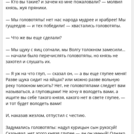
— Кто вы такие? и зачем ко мне пожаловали? — молвил
князь, жуя пряники.
— Мы головотяпы! нет нас народа мудрее и храбрее! Мы
гущеедов — и тех победили! — хвастались головотяпы.
— Что же вы еще сделали?
— Мы щуку с яиц согнали, мы Волгу толокном замесили…
— начали было перечислять головотяпы, но князь не
захотел и слушать их.
— Я уж на что глуп, — сказал он, — а вы еще глупее меня!
Разве щука сидит на яйцах? или можно разве вольную
реку толокном месить? Нет, не головотяпами следует вам
называться, а глуповцами! Не хочу я володеть вами, а
ищите вы себе такого князя, какого нет в свете глупее, —
и тот будет володеть вами!
И, наказав жезлом, отпустил с честию.
Задумались головотяпы: надул курицын сын рукосуй!
Сказывал, нет этого князя глупее — ан он умный! Однако