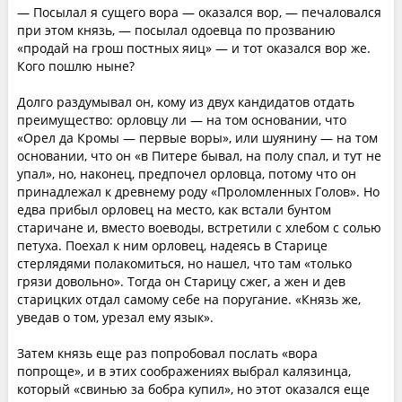
— Посылал я сущего вора — оказался вор, — печаловался
при этом князь, — посылал одоевца по прозванию
«продай на грош постных яиц» — и тот оказался вор же.
Кого пошлю ныне?
Долго раздумывал он, кому из двух кандидатов отдать
преимущество: орловцу ли — на том основании, что
«Орел да Кромы — первые воры», или шуянину — на том
основании, что он «в Питере бывал, на полу спал, и тут не
упал», но, наконец, предпочел орловца, потому что он
принадлежал к древнему роду «Проломленных Голов». Но
едва прибыл орловец на место, как встали бунтом
старичане и, вместо воеводы, встретили с хлебом с солью
петуха. Поехал к ним орловец, надеясь в Старице
стерлядями полакомиться, но нашел, что там «только
грязи довольно». Тогда он Старицу сжег, а жен и дев
старицких отдал самому себе на поругание. «Князь же,
уведав о том, урезал ему язык».
Затем князь еще раз попробовал послать «вора
попроще», и в этих соображениях выбрал калязинца,
который «свинью за бобра купил», но этот оказался еще