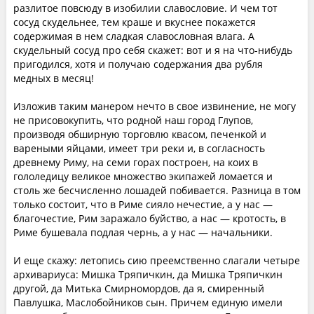
разлитое повсюду в изобилии славословие. И чем тот
сосуд скудельнее, тем краше и вкуснее покажется
содержимая в нем сладкая славословная влага. А
скудельный сосуд про себя скажет: вот и я на что-нибудь
пригодился, хотя и получаю содержания два рубля
медных в месяц!
Изложив таким манером нечто в свое извинение, не могу
не присовокупить, что родной наш город Глупов,
производя обширную торговлю квасом, печенкой и
вареными яйцами, имеет три реки и, в согласность
древнему Риму, на семи горах построен, на коих в
гололедицу великое множество экипажей ломается и
столь же бесчисленно лошадей побивается. Разница в том
только состоит, что в Риме сияло нечестие, а у нас —
благочестие, Рим заражало буйство, а нас — кротость, в
Риме бушевала подлая чернь, а у нас — начальники.
И еще скажу: летопись сию преемственно слагали четыре
архивариуса: Мишка Тряпичкин, да Мишка Тряпичкин
другой, да Митька Смирномордов, да я, смиренный
Павлушка, Маслобойников сын. Причем единую имели