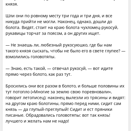
князя.
Шли они по ровному месту три года и три дня, и все
никуда прийти не могли. Наконец, однако, дошли до
болота. Видят, стоит на краю болота чухломец-рукосуй,
рукавицы торчат за поясом, а он других ищет.
— Не знаешь ли, любезный рукосуюшко, где бы нам
такого князя сыскать, чтобы не было его в свете глупее? —
взмолились головотяпы.
— Знаю, есть такой, — отвечал рукосуй, — вот идите
прямо через болото, как раз тут.
Бросились они все разом в болото, и больше половины их
тут потопло («Многие за землю свою поревновали»,
говорит летописец); наконец вылезли из трясины и видят:
на другом краю болотины, прямо перед ними, сидит сам
князь — да глупый-преглупый! Сидит и ест пряники
писаные. Обрадовались головотяпы: вот так князь!
лучшего и желать нам не надо!