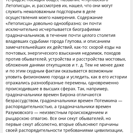
Летописца», и, рассмотрев их, нашел, что они могут
служить немаловажным подспорьем в деле
осуществления моего намерения. Содержание
«Летописца» довольно однообразно; он почти
исключительно исчерпывается биографиями
градоначальников, в течение почти целого столетия
владевших судьбами города Глупова, и описанием
замечательнейших их действий, как-то: скорой езды на
почтовых, энергического взыскания недоимок, походов
против обывателей, устройства и расстройства мостовых,
обложения данями откупщиков и т. д. Тем не менее даже
и по этим скудным фактам оказывается возможным
уловить физиономию города и уследить, как в его истории
отражались разнообразные перемены, одновременно
происходившие в высших сферах. Так, например,
градоначальники времен Бирона отличаются
безрассудством, градоначальники времен Потемкина —
распорядительностью, а градоначальники времен
Разумовского — неизвестным происхождением и
рыцарскою отвагою. Все они секут обывателей, но
первые секут абсолютно, вторые объясняют причины
своей распорядительности требованиями цивилизации,