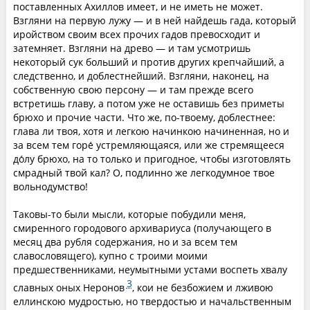
поставленных Ахиллов имеет, и не иметь не может.
Взгляни на первую лужу — и в ней найдешь гада, который
иройством своим всех прочих гадов превосходит и
затемняет. Взгляни на древо — и там усмотришь
некоторый сук больший и против других крепчайший, а
следственно, и доблестнейший. Взгляни, наконец, на
собственную свою персону — и там прежде всего
встретишь главу, а потом уже не оставишь без приметы
брюхо и прочие части. Что же, по-твоему, доблестнее:
глава ли твоя, хотя и легкою начинкою начиненная, но и
за всем тем горе́ устремляющаяся, или же стремящееся
до́лу брюхо, на то только и пригодное, чтобы изготовлять
смрадный твой кал? О, подлинно же легкодумное твое
вольнодумство!
Таковы-то были мысли, которые побудили меня,
смиренного городового архивариуса (получающего в
месяц два рубля содержания, но и за всем тем
славословящего), купно с троими моими
предшественниками, неумытными устами воспеть хвалу
3
славных оных Неронов
, кои не безбожием и лживою
еллинскою мудростью, но твердостью и начальственным