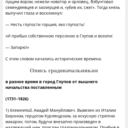
пущим вором, нежели новотор и орловец. Взбунтовал
семендяевцев и заозерцев и, «убив их, сжег». Тогда князь
выпучил глаза и воскликнул:
— Несть глупости горшия, яко глупость!
«И прибых собственною персоною в Глупов и возопи:
— Запорю!»
С этим словом начались исторические времена.
Опись градоначальникам
в разное время в город Глупов от вышнего
начальства поставленным
(1731–1826)
1)
Клементий
, Амадей Мануйлович. Вывезен из Италии
Бироном, герцогом Курляндским, за искусную стряпню
макарон; потом, будучи внезапно произведен в
надлежащий чин, прислан градоначальником. Прибыв в