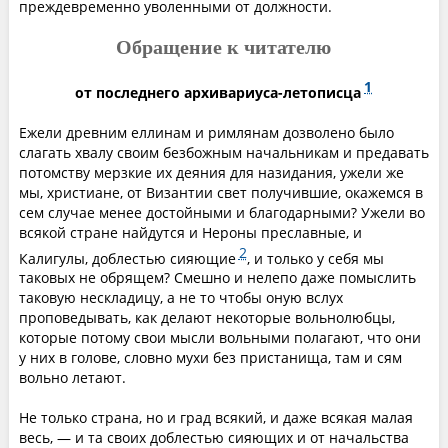
преждевременно уволенными от должности.
Обращение к читателю
1
от последнего архивариуса-летописца
Ежели древним еллинам и римлянам дозволено было
слагать хвалу своим безбожным начальникам и предавать
потомству мерзкие их деяния для назидания, ужели же
мы, христиане, от Византии свет получившие, окажемся в
сем случае менее достойными и благодарными? Ужели во
всякой стране найдутся и Нероны преславные, и
2
Калигулы, доблестью сияющие
, и только у себя мы
таковых не обрящем? Смешно и нелепо даже помыслить
таковую нескладицу, а не то чтобы оную вслух
проповедывать, как делают некоторые вольнолюбцы,
которые потому свои мысли вольными полагают, что они
у них в голове, словно мухи без пристанища, там и сям
вольно летают.
Не только страна, но и град всякий, и даже всякая малая
весь, — и та своих доблестью сияющих и от начальства