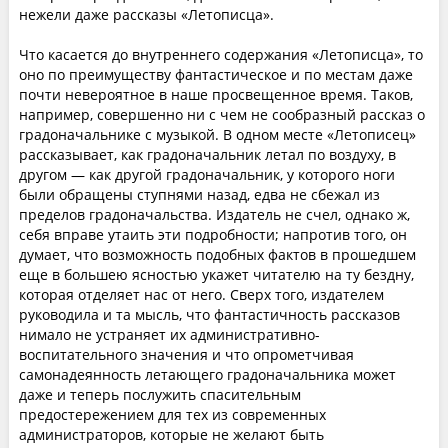
нежели даже рассказы «Летописца».
Что касается до внутреннего содержания «Летописца», то
оно по преимуществу фантастическое и по местам даже
почти невероятное в наше просвещенное время. Таков,
например, совершенно ни с чем не сообразный рассказ о
градоначальнике с музыкой. В одном месте «Летописец»
рассказывает, как градоначальник летал по воздуху, в
другом — как другой градоначальник, у которого ноги
были обращены ступнями назад, едва не сбежал из
пределов градоначальства. Издатель не счел, однако ж,
себя вправе утаить эти подробности; напротив того, он
думает, что возможность подобных фактов в прошедшем
еще в большею ясностью укажет читателю на ту бездну,
которая отделяет нас от него. Сверх того, издателем
руководила и та мысль, что фантастичность рассказов
нимало не устраняет их административно-
воспитательного значения и что опрометчивая
самонадеянность летающего градоначальника может
даже и теперь послужить спасительным
предостережением для тех из современных
администраторов, которые не желают быть