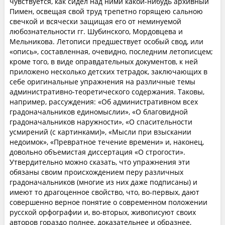
чувствуется, как сидел над ними какой-нибудь архивный
Пимен, освещая свой труд трепетно горящею сальною
свечкой и всячески защищая его от неминуемой
любознательности гг. Шубинского, Мордовцева и
Мельникова. Летописи предшествует особый свод, или
«опись», составленная, очевидно, последним летописцем;
кроме того, в виде оправдательных документов, к ней
приложено несколько детских тетрадок, заключающих в
себе оригинальные упражнения на различные темы
административно-теоретического содержания. Таковы,
например, рассуждения: «Об административном всех
градоначальников единомыслии», «О благовидной
градоначальников наружности», «О спасительности
усмирений (с картинками)», «Мысли при взыскании
недоимок», «Превратное течение времени» и, наконец,
довольно объемистая диссертация «О строгости».
Утвердительно можно сказать, что упражнения эти
обязаны своим происхождением перу различных
градоначальников (многие из них даже подписаны) и
имеют то драгоценное свойство, что, во-первых, дают
совершенно верное понятие о современном положении
русской орфографии и, во-вторых, живописуют своих
авторов гораздо полнее, доказательнее и образнее,