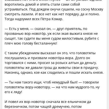
воротились домой и опять стали сами собой
устраиваться. Под дождем онучи сушили, на сосну Москву
смотреть лазили. И все нет как нет порядку, да и полно.
Тогда надоумил всех Пётра Комар.
— Есть у меня, — сказал он, — друг-приятель, по
прозванью вор-новото́р, уж если экая выжига князя не
сыщет, так судите вы меня судом милостивым, рубите с
плеч мою голову бесталанную!
С таким убеждением высказал он это, что головотяпы
послушались и призвали новото́ра-вора. Долго он
торговался с ними, просил за розыск алтын да деньгу,
головотяпы же давали грош да животы свои в придачу.
Наконец, однако, кое-как сладились и пошли искать князя.
— Ты нам такого ищи, чтоб немудрый был! — говорили
головотяпы вору-новотору, — на что нам мудрого-то, ну
его к ляду!
И повел их вор-новотор сначала все ельничком да
березничком, потом чащей дремучею, потом