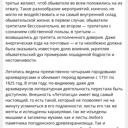
третьи желают, чтоб обыватели во всем положились на их
отвагу. Такое разнообразие мероприятий, конечно, не
могло не воздействовать и на самый внутренний склад
обывательской жизни; в первом случае, обыватели
трепетали бессознательно, во втором — трепетали с
сознанием собственной пользы, в третьем —
возвышались до трепета, исполненного доверия. Даже
энергическая езда на почтовых — и та неизбежно должна
была оказывать известную долю влияния, укрепляя
обывательский дух примерами лошадиной бодрости и
нестомчивости.
Летопись ведена преемственно четырьмя городовыми
архивариусами и обнимает период времени с 1731 по
1825 год. В этом году, по-видимому, даже для
архивариусов литературная деятельность перестала быть
доступною. Внешность «Летописца» имеет вид самый
настоящий, то есть такой, который не позволяет ни на
минуту усомниться в его подлинности; листы его так же
желты и испещрены каракулями, так же изъедены
мышами и загажены мухами, как и листы любого
памятника погодинского древлехранилища. Так и