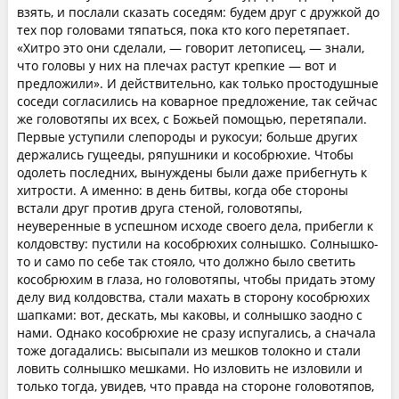
взять, и послали сказать соседям: будем друг с дружкой до
тех пор головами тяпаться, пока кто кого перетяпает.
«Хитро это они сделали, — говорит летописец, — знали,
что головы у них на плечах растут крепкие — вот и
предложили». И действительно, как только простодушные
соседи согласились на коварное предложение, так сейчас
же головотяпы их всех, с Божьей помощью, перетяпали.
Первые уступили слепороды и рукосуи; больше других
держались гущееды, ряпушники и кособрюхие. Чтобы
одолеть последних, вынуждены были даже прибегнуть к
хитрости. А именно: в день битвы, когда обе стороны
встали друг против друга стеной, головотяпы,
неуверенные в успешном исходе своего дела, прибегли к
колдовству: пустили на кособрюхих солнышко. Солнышко-
то и само по себе так стояло, что должно было светить
кособрюхим в глаза, но головотяпы, чтобы придать этому
делу вид колдовства, стали махать в сторону кособрюхих
шапками: вот, дескать, мы каковы, и солнышко заодно с
нами. Однако кособрюхие не сразу испугались, а сначала
тоже догадались: высыпали из мешков толокно и стали
ловить солнышко мешками. Но изловить не изловили и
только тогда, увидев, что правда на стороне головотяпов,