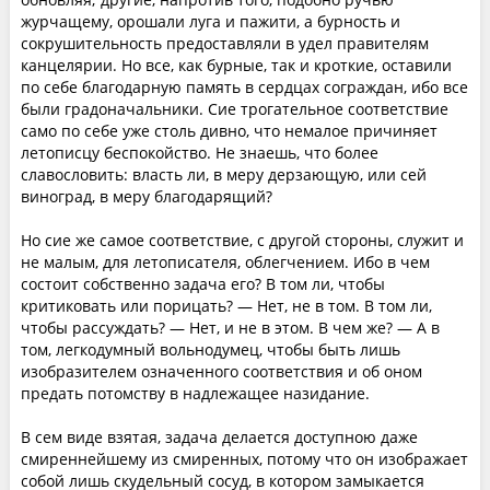
журчащему, орошали луга и пажити, а бурность и
сокрушительность предоставляли в удел правителям
канцелярии. Но все, как бурные, так и кроткие, оставили
по себе благодарную память в сердцах сограждан, ибо все
были градоначальники. Сие трогательное соответствие
само по себе уже столь дивно, что немалое причиняет
летописцу беспокойство. Не знаешь, что более
славословить: власть ли, в меру дерзающую, или сей
виноград, в меру благодарящий?
Но сие же самое соответствие, с другой стороны, служит и
не малым, для летописателя, облегчением. Ибо в чем
состоит собственно задача его? В том ли, чтобы
критиковать или порицать? — Нет, не в том. В том ли,
чтобы рассуждать? — Нет, и не в этом. В чем же? — А в
том, легкодумный вольнодумец, чтобы быть лишь
изобразителем означенного соответствия и об оном
предать потомству в надлежащее назидание.
В сем виде взятая, задача делается доступною даже
смиреннейшему из смиренных, потому что он изображает
собой лишь скудельный сосуд, в котором замыкается