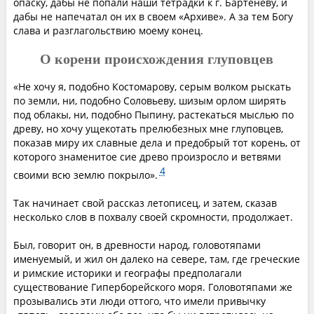
опаску, дабы не попали наши тетрадки к г. Бартеневу, и
дабы не напечатал он их в своем «Архиве». А за тем Богу
слава и разглагольствию моему конец.
О корени происхождения глуповцев
«Не хочу я, подобно Костомарову, серым волком рыскать
по земли, ни, подобно Соловьеву, шизым орлом ширять
под облакы, ни, подобно Пыпину, растекаться мыслью по
древу, но хочу ущекотать прелюбезных мне глуповцев,
показав миру их славные дела и предобрый тот корень, от
которого знаменитое сие древо произросло и ветвями
4
своими всю землю покрыло».
Так начинает свой рассказ летописец, и затем, сказав
несколько слов в похвалу своей скромности, продолжает.
Был, говорит он, в древности народ, головотяпами
именуемый, и жил он далеко на севере, там, где греческие
и римские историки и географы предполагали
существование Гиперборейского моря. Головотяпами же
прозывались эти люди оттого, что имели привычку