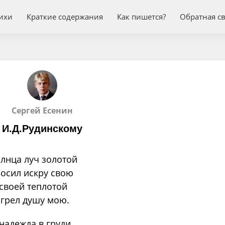
ихи
Краткие содержания
Как пишется?
Обратная с
Сергей Есенин
И.Д.Рудинскому
лнца луч золотой
осил искру свою
своей теплотой
грел душу мою.
надежда в груди