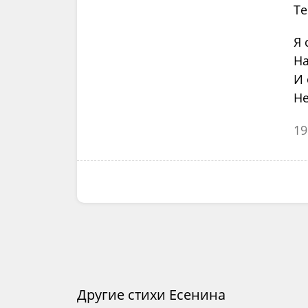
Те
Я 
На
И 
Не
19
Другие стихи Есенина