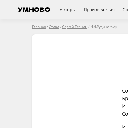
Авторы
Произведения
Ст
Главная
/
Стихи
/
Сергей Есенин
/
И.Д.Рудинскому
Со
Бр
И 
Со
И 