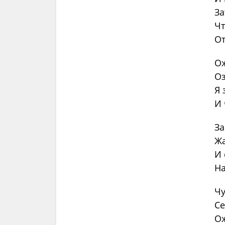
За
Чт
От
Ож
Оз
Я 
И 
За
Жа
И 
На
Чу
Се
Ож