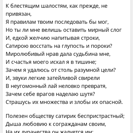
К блестящим шалостям, как прежде, не
привязан,
Я правилам твоим последовать бы мог,
Но ты ли мне велишь оставить мирный слог
И, едкой желчию напитывая строки,
Сатирою восстать на глупость и пороки?
Миролюбивый нрав дала судьбина мне,
И счастья моего искал я в тишине;
Зачем я удалюсь от столь разумной цели?
И, звуки легкие затейливой свирели
В неугомонный лай неловко превратя,
Зачем себе врагов наделаю шутя?
Страшусь их множества и злобы их опасной.
Полезен обществу сатирик беспристрастный;
Дыша любовию к согражданам своим,
На их дурачества он жалуется им: