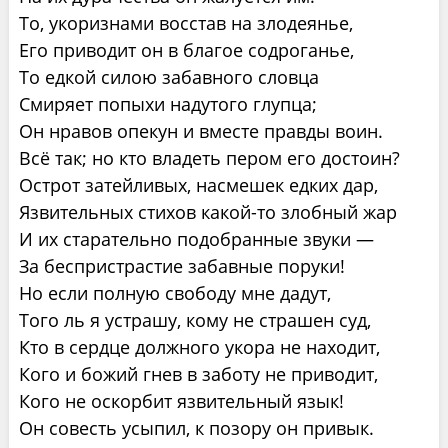
То, укоризнами восстав на злодеянье,
Его приводит он в благое содроганье,
То едкой силою забавного словца
Смиряет попыхи надутого глупца;
Он нравов опекун и вместе правды воин.
Всё так; но кто владеть пером его достоин?
Острот затейливых, насмешек едких дар,
Язвительных стихов какой-то злобный жар
И их старательно подобранные звуки —
За беспристрастие забавные поруки!
Но если полную свободу мне дадут,
Того ль я устрашу, кому не страшен суд,
Кто в сердце должного укора не находит,
Кого и божий гнев в заботу не приводит,
Кого не оскорбит язвительный язык!
Он совесть усыпил, к позору он привык.