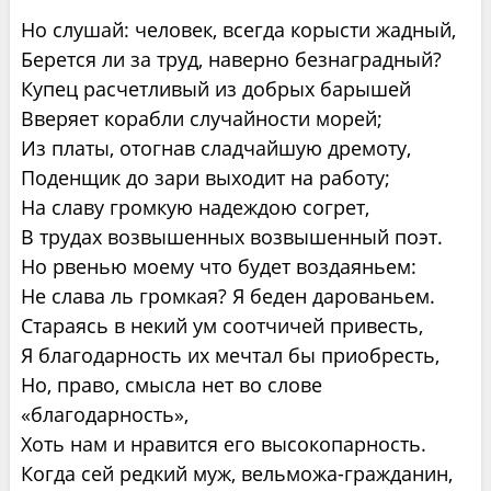
Но слушай: человек, всегда корысти жадный,
Берется ли за труд, наверно безнаградный?
Купец расчетливый из добрых барышей
Вверяет корабли случайности морей;
Из платы, отогнав сладчайшую дремоту,
Поденщик до зари выходит на работу;
На славу громкую надеждою согрет,
В трудах возвышенных возвышенный поэт.
Но рвенью моему что будет воздаяньем:
Не слава ль громкая? Я беден дарованьем.
Стараясь в некий ум соотчичей привесть,
Я благодарность их мечтал бы приобресть,
Но, право, смысла нет во слове
«благодарность»,
Хоть нам и нравится его высокопарность.
Когда сей редкий муж, вельможа-гражданин,