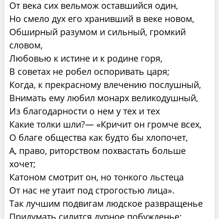
От века сих вельмож оставшийся один,
Но смело дух его хранивший в веке новом,
Обширный разумом и сильный, громкий
словом,
Любовью к истине и к родине горя,
В советах не робел оспоривать царя;
Когда, к прекрасному влечению послушный,
Внимать ему любил монарх великодушный,
Из благодарности о нем у тех и тех
Какие толки шли?— «Кричит он громче всех,
О благе общества как будто бы хлопочет,
А, право, риторством похвастать больше
хочет;
Катоном смотрит он, но тонкого льстеца
От нас не утаит под строгостью лица».
Так лучшим подвигам людское развращенье
Придумать силится дурное побужденье;