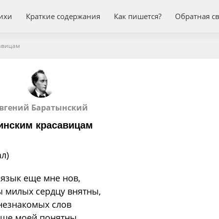
ихи
Краткие содержания
Как пишется?
Обратная с
авицам
вгений Баратынский
инским красавицам
л)
 язык еще мне нов,
 милых сердцу внятны,
незнакомых слов
уше моей понятны.