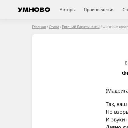
Авторы
Произведения
Ст
Главная
/
Стихи
/
Евгений Баратынский
/
Финским крас
Е
Ф
(Мадрига
Так, ваш
Но взоры
И звуки 
Давно д