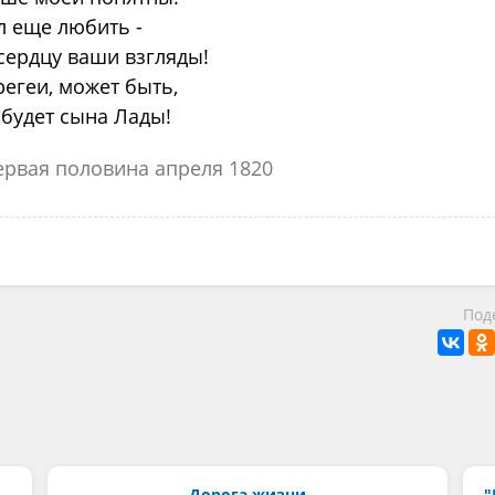
л еще любить -
сердцу ваши взгляды!
егеи, может быть,
будет сына Лады!
ервая половина апреля 1820
Под
Дорога жизни
"