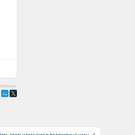
елиться:
Есть грот: наяда там в полдневные часы..."