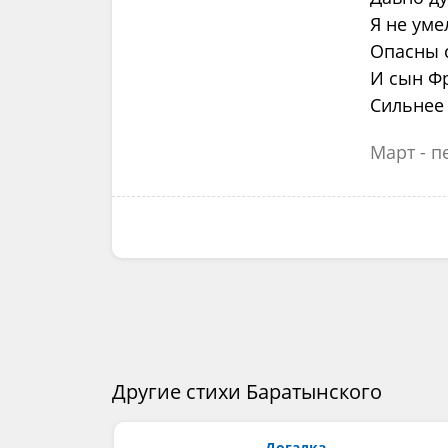
Я не уме
Опасны 
И сын Фр
Сильнее 
Март - п
Другие стихи Баратынского
Догадка