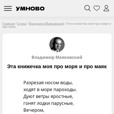
Главная
/
Стихи
/
Владимир Маяковский
/
Эта книжечка моя про моря и
про маяк
Владимир Маяковский
Эта книжечка моя про моря и про маяк
Разрезая носом воды,
ходят в море пароходы.
Дуют ветры яростные,
гонят лодки парусные,
Вечером,