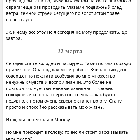
прохладной тени под дубовым кустом на скате знакомого
оврага; еще раз проводить глазами подвижный след
ветра, темной струей бегущего по золотистой траве
нашего луга…
Эх, к чему все это? Но я сегодня не могу продолжать. До
завтра,
22 марта
Сегодня опять холодно и пасмурно. Такая погода гораздо
приличнее. Она под лад моей работе. Вчерашний день
совершенно некстати возбудил во мне множество
ненужных чувств и воспоминаний. Это более не
повторится. Чувствительные излияния — словно
солодковый корень: сперва пососешь — как будто
недурно, а потом очень скверно станет во рту. Стану
просто и спокойно рассказывать мою жизнь.
Итак, мы переехали в Москву…
Но мне приходит в голову: точно ли стоит рассказывать
мою жизнь?