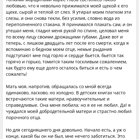
любовью, что я невольно прижимался моей щекой к его
щеке, сырой и теплой от слез. Я утирал моим платком эти
слезы, и они снова текли, без усилия, словно вода из
переполненного стакана. Я принимался плакать сам, и он
утешал меня, гладил меня рукой по спине, целовал меня
по всему лицу своими дрожащими губами. Даже вот и
теперь, с лишком двадцать лет после его смерти, когда я
вспоминаю о бедном моем отце, немые рыдания
подступают мне под горло и сердце бьется, бьется так
горячо и горько, томится таким тоскливым сожалением,
как будто ему еще долго осталось биться и есть о чем
сожалеть!
Мать моя, напротив, обращалась со мной всегда
одинаково, ласково, но холодно. В детских книгах часто
встречаются такие матери, нравоучительные и
справедливые. Она меня любила; но я ее не любил. Да! я
чуждался моей добродетельной матери и страстно любил
порочного отца.
Но для сегодняшнего дня довольно. Начало есть, а уж о
конце, какой бы он ни был, мне нечего заботиться. Это