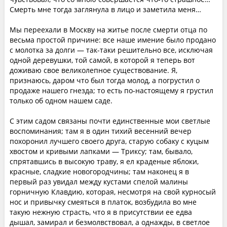
Смерть мне тогда заглянула в лицо и заметила меня…
Мы переехали в Москву на житье после смерти отца по
весьма простой причине: все наше имение было продано
с молотка за долги — так-таки решительно все, исключая
одной деревушки, той самой, в которой я теперь вот
доживаю свое великолепное существование. Я,
признаюсь, даром что был тогда молод, а погрустил о
продаже нашего гнезда; то есть по-настоящему я грустил
только об одном нашем саде.
С этим садом связаны почти единственные мои светлые
воспоминания; там я в один тихий весенний вечер
похоронил лучшего своего друга, старую собаку с куцым
хвостом и кривыми лапками — Триксу; там, бывало,
спрятавшись в высокую траву, я ел краденые яблоки,
красные, сладкие новогородчины; там наконец я в
первый раз увидал между кустами спелой малины
горничную Клавдию, которая, несмотря на свой курносый
нос и привычку смеяться в платок, возбудила во мне
такую нежную страсть, что я в присутствии ее едва
дышал, замирал и безмолвствовал, а однажды, в светлое