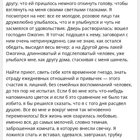
другу, что ей пришлось немного откинуть голову, чтобы
взглянуть на меня своими светлыми глазками. Я
посмотрел на нее: все ее молодое, розовое лицо так
дружелюбно улыбалось, что и я улыбнулся и чуть не
засмеялся от удовольствия. Дверь растворилась: вошел
господин Ожогин. Я тотчас подошел к нему, заговорил с
ним очень непринужденно, сам не знаю, как остался
обедать, высидел весь вечер; а на Другой день лакей
Ожогина, длинноватый и подслеповатый человек, уже
улыбался мне, как другу дома, стаскивая с меня шинель.
Найти приют, свить себе хотя временное гнездо, знать
отраду ежедневных отношений и привычек — этого
счастия я, лишний, без семейных воспоминаний человек,
до тех пор не испытал. Если б во мне хоть что-нибудь
напоминало цветок и если б это сравнение не было так
избито, я бы решился сказать, что я с того дня расцвел
душою. Все во мне и вокруг меня так мгновенно
переменилось! Вся жизнь моя озарилась любовью,
именно вся, до самых мелочей, словно темная,
заброшенная комната, в которую внесли свечку. Я
ложился спать и вставал, одевался, завтракал, трубку