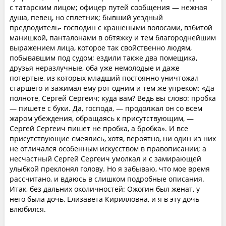
с татарским лицом; офицер путей сообщения — нежная
душа, певец, но сплетник; бывший уездный
предводитель- господин с крашеными волосами, взбитой
манишкой, панталонами в обтяжку и тем благороднейшим
выражением лица, которое так свойственно людям,
побывавшим под судом; ездили также два помещика,
друзья неразлучные, оба уже немолодые и даже
потертые, из которых младший постоянно уничтожал
старшего и зажимал ему рот одним и тем же упреком: «Да
полноте, Сергей Сергеич; куда вам? Ведь вы слово: пробка
— пишете с буки. Да, господа, — продолжал он со всем
жаром убеждения, обращаясь к присутствующим, —
Сергей Сергеич пишет не пробка, а бробка». И все
присутствующие смеялись, хотя, вероятно, ни один из них
не отличался особенным искусством в правописании; а
несчастный Сергей Сергеич умолкал и с замирающей
улыбкой преклонял голову. Но я забываю, что мое время
рассчитано, и вдаюсь в слишком подробные описания.
Итак, без дальних околичностей: Ожогин был женат, у
него была дочь, Елизавета Кирилловна, и я в эту дочь
влюбился.