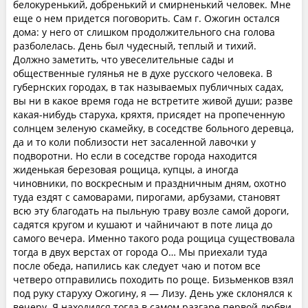
белокуренький, добренький и смирненький человек. Мне
еще о нем придется поговорить. Сам г. Ожогин остался
дома: у него от слишком продолжительного сна голова
разболелась. День был чудесный, теплый и тихий.
Должно заметить, что увеселительные сады и
общественные гулянья не в духе русского человека. В
губернских городах, в так называемых публичных садах,
вы ни в какое время года не встретите живой души; разве
какая-нибудь старуха, кряхтя, присядет на пропеченную
солнцем зеленую скамейку, в соседстве больного деревца,
да и то коли поблизости нет засаленной лавочки у
подворотни. Но если в соседстве города находится
жиденькая березовая рощица, купцы, а иногда
чиновники, по воскресным и праздничным дням, охотно
туда ездят с самоварами, пирогами, арбузами, становят
всю эту благодать на пыльную траву возле самой дороги,
садятся кругом и кушают и чайничают в поте лица до
самого вечера. Именно такого рода рощица существовала
тогда в двух верстах от города О… Мы приехали туда
после обеда, напились как следует чаю и потом все
четверо отправились походить по роще. Бизьменков взял
под руку старуху Ожогину, я — Лизу. День уже склонялся к
вечеру. Я находился тогда в самом разгаре первой любви