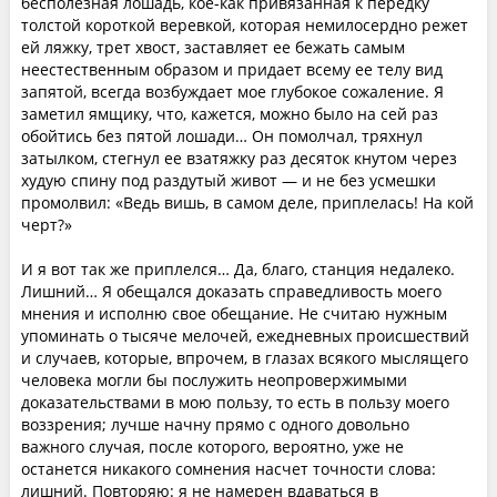
бесполезная лошадь, кое-как привязанная к передку
толстой короткой веревкой, которая немилосердно режет
ей ляжку, трет хвост, заставляет ее бежать самым
неестественным образом и придает всему ее телу вид
запятой, всегда возбуждает мое глубокое сожаление. Я
заметил ямщику, что, кажется, можно было на сей раз
обойтись без пятой лошади… Он помолчал, тряхнул
затылком, стегнул ее взатяжку раз десяток кнутом через
худую спину под раздутый живот — и не без усмешки
промолвил: «Ведь вишь, в самом деле, приплелась! На кой
черт?»
И я вот так же приплелся… Да, благо, станция недалеко.
Лишний… Я обещался доказать справедливость моего
мнения и исполню свое обещание. Не считаю нужным
упоминать о тысяче мелочей, ежедневных происшествий
и случаев, которые, впрочем, в глазах всякого мыслящего
человека могли бы послужить неопровержимыми
доказательствами в мою пользу, то есть в пользу моего
воззрения; лучше начну прямо с одного довольно
важного случая, после которого, вероятно, уже не
останется никакого сомнения насчет точности слова:
лишний. Повторяю: я не намерен вдаваться в