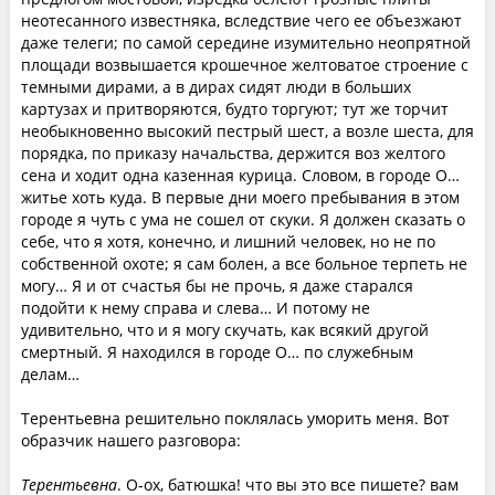
неотесанного известняка, вследствие чего ее объезжают
даже телеги; по самой середине изумительно неопрятной
площади возвышается крошечное желтоватое строение с
темными дирами, а в дирах сидят люди в больших
картузах и притворяются, будто торгуют; тут же торчит
необыкновенно высокий пестрый шест, а возле шеста, для
порядка, по приказу начальства, держится воз желтого
сена и ходит одна казенная курица. Словом, в городе О…
житье хоть куда. В первые дни моего пребывания в этом
городе я чуть с ума не сошел от скуки. Я должен сказать о
себе, что я хотя, конечно, и лишний человек, но не по
собственной охоте; я сам болен, а все больное терпеть не
могу… Я и от счастья бы не прочь, я даже старался
подойти к нему справа и слева… И потому не
удивительно, что и я могу скучать, как всякий другой
смертный. Я находился в городе О… по служебным
делам…
Терентьевна решительно поклялась уморить меня. Вот
образчик нашего разговора:
Терентьевна
. О-ох, батюшка! что вы это все пишете? вам