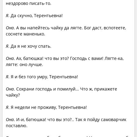
нездорово писать-то.
Я
. Да скучно, Терентьевна!
Она
. А вы напейтесь чайку да лягте. Бог даст, вспотеете,
соснете маненько.
Я
. Да я не хочу спать.
Она
. Ах, батюшка! что вы это? Господь с вами! Лягте-ка,
лягте: оно лучше.
Я
. Я и без того умру, Терентьевна!
Она
. Сохрани господь и помилуй… Что ж, прикажете
чайку?
Я
. Я недели не проживу, Терентьевна!
Она
. И-и, батюшка! что вы это?.. Так я пойду самоварчик
поставлю.