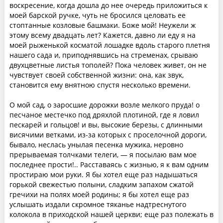
воскресение, когда дошла до нее очередь приложиться к
моей барской ручке, чуть не бросился целовать ее
стоптанные козловые башмаки. Боже мой! Неужели ж
этому всему двадцать лет? Кажется, давно ли еду я на
моей рыженькой косматой лошадке вдоль старого плетня
нашего сада и, приподнявшись на стременах, срываю
двухцветные листья тополей? Пока человек живет, он не
чувствует своей собственной жизни: она, как звук,
становится ему внятною спустя несколько времени.
О мой сад, о заросшие дорожки возле мелкого пруда! о
песчаное местечко под дряхлой плотиной, где я ловил
пескарей и гольцов! и вы, высокие березы, с длинными
висячими ветками, из-за которых с проселочной дороги,
бывало, неслась унылая песенка мужика, неровно
прерываемая толчками телеги, — я посылаю вам мое
последнее прости!.. Расставаясь с жизнью, я к вам одним
простираю мои руки. Я бы хотел еще раз надышаться
горькой свежестью полыни, сладким запахом сжатой
гречихи на полях моей родины; я бы хотел еще раз
услышать издали скромное тяканье надтреснутого
колокола в приходской нашей церкви; еще раз полежать в