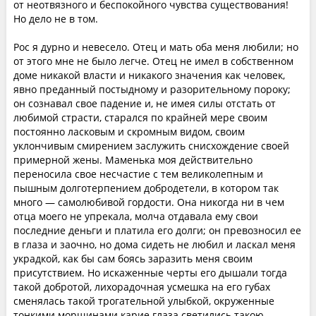
от неотвязного и беспокойного чувства существования!
Но дело не в том.
Рос я дурно и невесело. Отец и мать оба меня любили; но
от этого мне не было легче. Отец не имел в собственном
доме никакой власти и никакого значения как человек,
явно преданный постыдному и разорительному пороку;
он сознавал свое падение и, не имея силы отстать от
любимой страсти, старался по крайней мере своим
постоянно ласковым и скромным видом, своим
уклончивым смирением заслужить снисхождение своей
примерной жены. Маменька моя действительно
переносила свое несчастие с тем великолепным и
пышным долготерпением добродетели, в котором так
много — самолюбивой гордости. Она никогда ни в чем
отца моего не упрекала, молча отдавала ему свои
последние деньги и платила его долги; он превозносил ее
в глаза и заочно, но дома сидеть не любил и ласкал меня
украдкой, как бы сам боясь заразить меня своим
присутствием. Но искаженные черты его дышали тогда
такой добротой, лихорадочная усмешка на его губах
сменялась такой трогательной улыбкой, окруженные
тонкими морщинами карие глаза светились такою