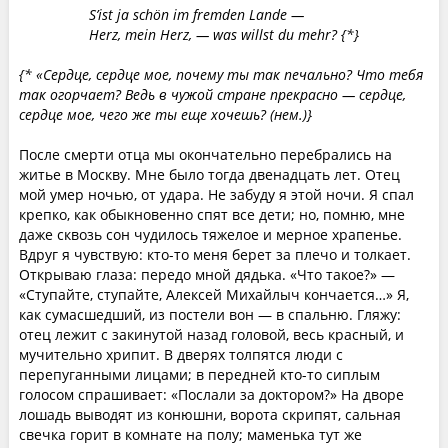
S’ist ja schön im fremden Lande —
Herz, mein Herz, — was willst du mehr? {*}
{* «Сердце, сердце мое, почему ты так печально? Что тебя
так огорчает? Ведь в чужой стране прекрасно — сердце,
сердце мое, чего же ты еще хочешь? (нем.)}
После смерти отца мы окончательно перебрались на
житье в Москву. Мне было тогда двенадцать лет. Отец
мой умер ночью, от удара. Не забуду я этой ночи. Я спал
крепко, как обыкновенно спят все дети; но, помню, мне
даже сквозь сон чудилось тяжелое и мерное храпенье.
Вдруг я чувствую: кто-то меня берет за плечо и толкает.
Открываю глаза: передо мной дядька. «Что такое?» —
«Ступайте, ступайте, Алексей Михайлыч кончается…» Я,
как сумасшедший, из постели вон — в спальню. Гляжу:
отец лежит с закинутой назад головой, весь красный, и
мучительно хрипит. В дверях толпятся люди с
перепуганными лицами; в передней кто-то сиплым
голосом спрашивает: «Послали за доктором?» На дворе
лошадь выводят из конюшни, ворота скрипят, сальная
свечка горит в комнате на полу; маменька тут же