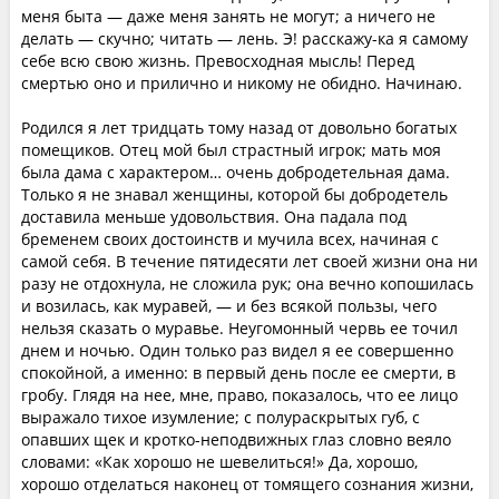
меня быта — даже меня занять не могут; а ничего не
делать — скучно; читать — лень. Э! расскажу-ка я самому
себе всю свою жизнь. Превосходная мысль! Перед
смертью оно и прилично и никому не обидно. Начинаю.
Родился я лет тридцать тому назад от довольно богатых
помещиков. Отец мой был страстный игрок; мать моя
была дама с характером… очень добродетельная дама.
Только я не знавал женщины, которой бы добродетель
доставила меньше удовольствия. Она падала под
бременем своих достоинств и мучила всех, начиная с
самой себя. В течение пятидесяти лет своей жизни она ни
разу не отдохнула, не сложила рук; она вечно копошилась
и возилась, как муравей, — и без всякой пользы, чего
нельзя сказать о муравье. Неугомонный червь ее точил
днем и ночью. Один только раз видел я ее совершенно
спокойной, а именно: в первый день после ее смерти, в
гробу. Глядя на нее, мне, право, показалось, что ее лицо
выражало тихое изумление; с полураскрытых губ, с
опавших щек и кротко-неподвижных глаз словно веяло
словами: «Как хорошо не шевелиться!» Да, хорошо,
хорошо отделаться наконец от томящего сознания жизни,