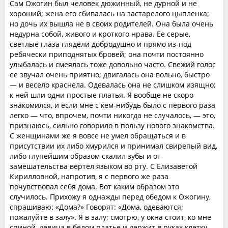
Сам Ожогин был человек дюжинный, не дурной и не
хороший; жена его сбивалась на застарелого цыпленка;
но дочь их вышла не в своих родителей. Она была очень
недурна собой, живого и кроткого нрава. Ее серые,
светлые глаза глядели добродушно и прямо из-под
ребячески приподнятых бровей; она почти постоянно
улыбалась и смеялась тоже довольно часто. Свежий голос
ее звучал очень приятно; двигалась она вольно, быстро
— и весело краснела. Одевалась она не слишком изящно;
к ней шли одни простые платья. Я вообще не скоро
знакомился, и если мне с кем-нибудь было с первого раза
легко — что, впрочем, почти никогда не случалось, — это,
признаюсь, сильно говорило в пользу нового знакомства.
С женщинами же я вовсе не умел обращаться и в
присутствии их либо хмурился и принимал свирепый вид,
либо глупейшим образом скалил зубы и от
замешательства вертел языком во рту. С Елизаветой
Кирилловной, напротив, я с первого же раза
почувствовал себя дома. Вот каким образом это
случилось. Прихожу я однажды перед обедом к Ожогину,
спрашиваю: «Дома?» Говорят: «Дома, одеваются;
пожалуйте в залу». Я в залу; смотрю, у окна стоит, ко мне
спиной, девица в белом платье и держит в руках клетку.