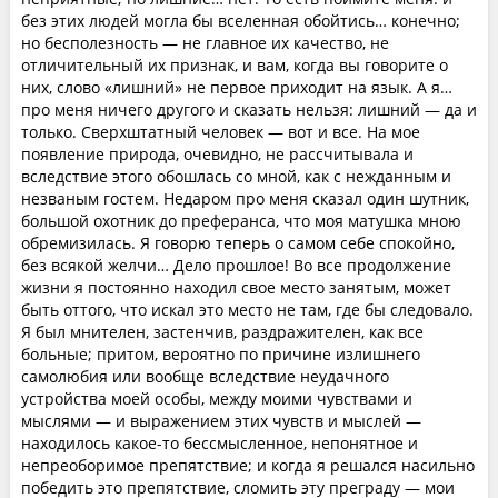
без этих людей могла бы вселенная обойтись… конечно;
но бесполезность — не главное их качество, не
отличительный их признак, и вам, когда вы говорите о
них, слово «лишний» не первое приходит на язык. А я…
про меня ничего другого и сказать нельзя: лишний — да и
только. Сверхштатный человек — вот и все. На мое
появление природа, очевидно, не рассчитывала и
вследствие этого обошлась со мной, как с нежданным и
незваным гостем. Недаром про меня сказал один шутник,
большой охотник до преферанса, что моя матушка мною
обремизилась. Я говорю теперь о самом себе спокойно,
без всякой желчи… Дело прошлое! Во все продолжение
жизни я постоянно находил свое место занятым, может
быть оттого, что искал это место не там, где бы следовало.
Я был мнителен, застенчив, раздражителен, как все
больные; притом, вероятно по причине излишнего
самолюбия или вообще вследствие неудачного
устройства моей особы, между моими чувствами и
мыслями — и выражением этих чувств и мыслей —
находилось какое-то бессмысленное, непонятное и
непреоборимое препятствие; и когда я решался насильно
победить это препятствие, сломить эту преграду — мои