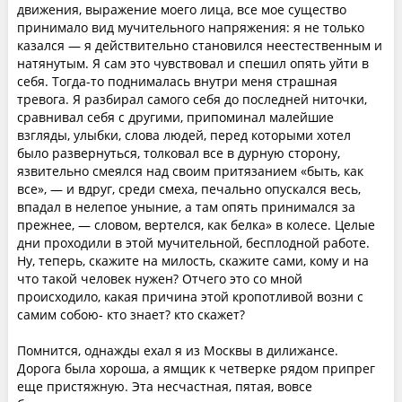
движения, выражение моего лица, все мое существо
принимало вид мучительного напряжения: я не только
казался — я действительно становился неестественным и
натянутым. Я сам это чувствовал и спешил опять уйти в
себя. Тогда-то поднималась внутри меня страшная
тревога. Я разбирал самого себя до последней ниточки,
сравнивал себя с другими, припоминал малейшие
взгляды, улыбки, слова людей, перед которыми хотел
было развернуться, толковал все в дурную сторону,
язвительно смеялся над своим притязанием «быть, как
все», — и вдруг, среди смеха, печально опускался весь,
впадал в нелепое уныние, а там опять принимался за
прежнее, — словом, вертелся, как белка» в колесе. Целые
дни проходили в этой мучительной, бесплодной работе.
Ну, теперь, скажите на милость, скажите сами, кому и на
что такой человек нужен? Отчего это со мной
происходило, какая причина этой кропотливой возни с
самим собою- кто знает? кто скажет?
Помнится, однажды ехал я из Москвы в дилижансе.
Дорога была хороша, а ямщик к четверке рядом припрег
еще пристяжную. Эта несчастная, пятая, вовсе