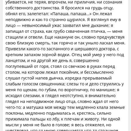
убивается, не теряя, впрочем, ни приличия, ни сознания
собственного достоинства. Я бросился на грудь отцу,
обнял его, залепетал: «Папаша, папаша…» Он лежал
неподвижно и как-то странно щурился. Я взглянул ему в
лицо — невыносимый ужас захватил мне дыхание; я
запищал от страха, как грубо схваченная птичка, — меня
стащили и отвели. Еще накануне он, словно предчувствуя
свою близкую смерть, так горячо и так уныло ласкал меня.
Привезли какого-то заспанного и шершавого доктора, с
крепким запахом зорной водки. Отец мой умер у него под
ланцетом, и на другой же день я, совершенно
поглупевший от горя, стоял со свечкою в руках перед
столом, на котором лежал покойник, и бессмысленно
слушал густой напев дьячка, изредка прерываемый
слабым голосом священника; слезы то и дело струились у
меня по щекам, по губам, по воротничку, по манишке; я
исходил слезами, я глядел неотступно, я внимательно
глядел на неподвижное лицо отца, словно ждал от него
чего-то; а матушка моя между тем медленно клала земные
поклоны, медленно подымалась и, крестясь, сильно
прижимала пальцы ко лбу, к плечам и животу. Ни одной
мысли у меня не было в голове; я весь отяжелел, но
чувствовал, что со мною совершается что-то страшное…