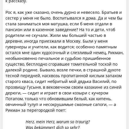
к рассказу.
Рос я, как уже сказано, очень дурно и невесело. Братьев и
сестер у меня не было. Воспитывался я дома. Да и чем бы
стала заниматься моя матушка, если б меня отдали в
пансион или в казенное заведение? На то и дети, чтоб
родители не скучали. Жили мы большей частью в
деревне, иногда приезжали в Москву. Были у меня
гувернеры и учители, как водится; особенно памятным
остался мне один худосочный и слезливый немец, Рикман,
необыкновенно печальное и судьбою пришибенное
существо, бесплодно сгоравшее томительной тоской по
далекой родине. Бывало, возле печки, в страшной духоте
тесной передней, насквозь пропитанной кислым запахом
старого кваса, сидит небритый мой дядька Василий, по
прозвищу Гусыня, в вековечном своем казакине из синей
дерюги, — сидит и играет в свои козыри с кучером
Потапом, только что обновившим белый, как кипень,
овчинный тулуп и несокрушимые смазные сапоги, — а
Рикман за перегородкой поет:
Herz, mein Herz, warum so traurig?
Was bekümmert dich so sehr?