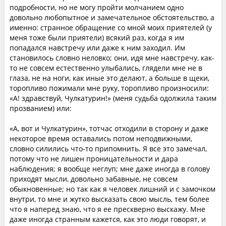
подробности, но не могу пройти молчанием одно
довольно любопытное и замечательное обстоятельство, а
именно: странное обращение со мной моих приятелей (у
меня тоже были приятели) всякий раз, когда я им
попадался навстречу или даже к ним заходил. Им
становилось словно неловко; они, идя мне навстречу, как-
то не совсем естественно улыбались, глядели мне не в
глаза, не на ноги, как иные это делают, а больше в щеки,
торопливо пожимали мне руку, торопливо произносили:
«А! здравствуй, Чулкатурин!» (меня судьба одолжила таким
прозванием) или:
«А, вот и Чулкатурин», тотчас отходили в сторону и даже
некоторое время оставались потом неподвижными,
словно силились что-то припомнить. Я все это замечал,
потому что не лишен проницательности и дара
наблюдения; я вообще неглуп; мне даже иногда в голову
приходят мысли, довольно забавные, не совсем
обыкновенные; но так как я человек лишний и с замочком
внутри, то мне и жутко высказать свою мысль, тем более
что я наперед знаю, что я ее прескверно выскажу. Мне
даже иногда странным кажется, как это люди говорят, и