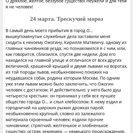
О дряхлое, желтое, беззубое существо! Неужели и для тебя
я не человек!
24 марта. Трескучий мороз
В самый день моего прибытия в город О…
вышеупомянутые служебные дела заставили меня
сходить к некоему Ожогину, Кирилле Матвеичу, одному из
главных чиновников уезда; но познакомился я с ним, или,
как говорится, сблизился, спустя две недели. Дом его
находился на главной улице и отличался от всех других
величиной, крашеной крышей и двумя львами на воротах,
из той породы львов, необыкновенно похожих на
неудавшихся собак, родина которым Москва. По одним
уже этим львам можно было заключить, что Ожогин
человек с достатком. И действительно: у него было душ
четыреста крестьян: он принимал у себя все лучшее
общество города О… и слыл хлебосолом. К нему ездил и
городничий на широких рыжих дрожках парой,
необыкновенно крупный, словно из залежалого
материала скроенный человек; ездили прочие
чиновники: стряпчий, желтенькое и злобненькое
существо; остряк землемер — немецкого происхождения,