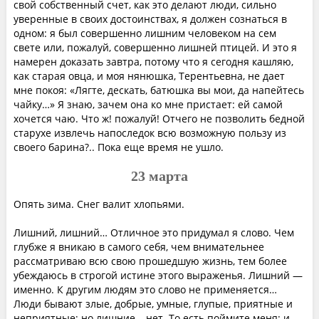
свой собственный счет, как это делают люди, сильно
уверенные в своих достоинствах, я должен сознаться в
одном: я был совершенно лишним человеком на сем
свете или, пожалуй, совершенно лишней птицей. И это я
намерен доказать завтра, потому что я сегодня кашляю,
как старая овца, и моя нянюшка, Терентьевна, не дает
мне покоя: «Лягте, дескать, батюшка вы мои, да напейтесь
чайку…» Я знаю, зачем она ко мне пристает: ей самой
хочется чаю. Что ж! пожалуй! Отчего не позволить бедной
старухе извлечь напоследок всю возможную пользу из
своего барина?.. Пока еще время не ушло.
23 марта
Опять зима. Снег валит хлопьями.
Лишний, лишний… Отличное это придумал я слово. Чем
глубже я вникаю в самого себя, чем внимательнее
рассматриваю всю свою прошедшую жизнь, тем более
убеждаюсь в строгой истине этого выраженья. Лишний —
именно. К другим людям это слово не применяется…
Люди бывают злые, добрые, умные, глупые, приятные и
неприятные; но лишние… нет. То есть поймите меня: и