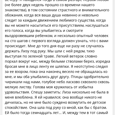
(не более двух недель прошло со времени нашего
знакомства), в том состоянии страстного и внимательного
обожания, когда вся ваша душа невинно и невольно
следит за каждым движением любимого существа, когда
вы не можете насытиться его присутствием, наслушаться
его голоса, когда вы улыбаетесь и смотрите
выздоровевшим ребенком, и несколько опытный человек
на сто шагов с первого взгляда должен узнать, что с вами
происходит. Мне до того дня еще ни разу не случалось
держать Лизу под руку. Мы шли с ней рядом, тихо
выступая по зеленой траве. Легкий ветерок словно
порхал вокруг нас, между белыми стволами берез, изредка
бросая мне в лицо ленту ее шляпки. Я неотступно следил
за ее взором, пока она наконец весело не обращалась ко
мне, и мы оба улыбались друг другу. Птицы одобрительно
чирикали над нами, голубое небо ласково сквозило сквозь
мелкую листву. Голова моя кружилась от избытка
удовольствия. Спешу заметить: Лиза нисколько не была в
меня влюблена. Я ей нравился; она вообще никого не
дичилась, но не мне было суждено возмутить ее детское
спокойствие. Она шла под руку со мной, как бы с братом.
Ей было тогда семнадцать лет… И, между тем в тот самый