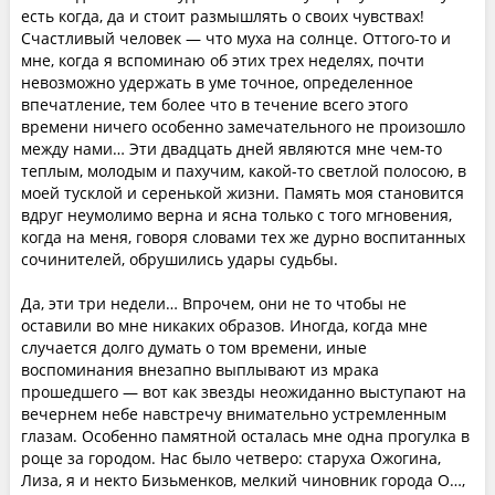
есть когда, да и стоит размышлять о своих чувствах!
Счастливый человек — что муха на солнце. Оттого-то и
мне, когда я вспоминаю об этих трех неделях, почти
невозможно удержать в уме точное, определенное
впечатление, тем более что в течение всего этого
времени ничего особенно замечательного не произошло
между нами… Эти двадцать дней являются мне чем-то
теплым, молодым и пахучим, какой-то светлой полосою, в
моей тусклой и серенькой жизни. Память моя становится
вдруг неумолимо верна и ясна только с того мгновения,
когда на меня, говоря словами тех же дурно воспитанных
сочинителей, обрушились удары судьбы.
Да, эти три недели… Впрочем, они не то чтобы не
оставили во мне никаких образов. Иногда, когда мне
случается долго думать о том времени, иные
воспоминания внезапно выплывают из мрака
прошедшего — вот как звезды неожиданно выступают на
вечернем небе навстречу внимательно устремленным
глазам. Особенно памятной осталась мне одна прогулка в
роще за городом. Нас было четверо: старуха Ожогина,
Лиза, я и некто Бизьменков, мелкий чиновник города О…,