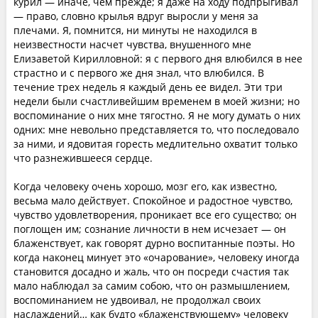
курил — иначе, чем прежде; я даже на ходу подпрыгивал
— право, словно крылья вдруг выросли у меня за
плечами. Я, помнится, ни минуты не находился в
неизвестности насчет чувства, внушенного мне
Елизаветой Кирилловной: я с первого дня влюбился в нее
страстно и с первого же дня знал, что влюбился. В
течение трех недель я каждый день ее видел. Эти три
недели были счастливейшим временем в моей жизни; но
воспоминание о них мне тягостно. Я не могу думать о них
одних: мне невольно представляется то, что последовало
за ними, и ядовитая горесть медлительно охватит только
что разнежившееся сердце.
Когда человеку очень хорошо, мозг его, как известно,
весьма мало действует. Спокойное и радостное чувство,
чувство удовлетворения, проникает все его существо; он
поглощен им; сознание личности в нем исчезает — он
блаженствует, как говорят дурно воспитанные поэты. Но
когда наконец минует это «очарование», человеку иногда
становится досадно и жаль, что он посреди счастия так
мало наблюдал за самим собою, что он размышлением,
воспоминанием не удвоивал, не продолжал своих
наслаждений… как будто «блаженствующему» человеку