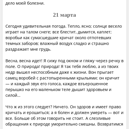
дело моей болезни.
21 марта
Сегодня удивительная погода. Тепло, ясно; солнце весело
играет на талом снеге; все блестит, дымится, каплет;
воробьи как сумасшедшие кричат около отпотевших
темных заборов; влажный воздух сладко и страшно
раздражает мне грудь.
Весна, весна идет! Я сижу под окном и гляжу через речку в
поле. О природа! природа! Я так тебя люблю, а из твоих
недр вышел неспособным даже к жизни. Вон прыгает
самец воробей с растопыренными крыльями; он кричит
— и каждый звук его голоса, каждое взъерошенное
перышко на его маленьком теле дышит здоровьем и
силой…
Что ж из этого следует? Ничего. Он здоров и имеет право
кричать и ерошиться; а я болен и должен умереть — вот и
все. Больше об этом говорить не стоит. А слезливые
обращения к природе уморительно смешны. Возвратимся