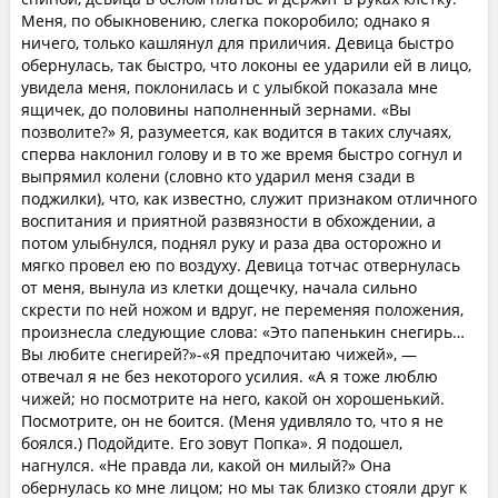
Меня, по обыкновению, слегка покоробило; однако я
ничего, только кашлянул для приличия. Девица быстро
обернулась, так быстро, что локоны ее ударили ей в лицо,
увидела меня, поклонилась и с улыбкой показала мне
ящичек, до половины наполненный зернами. «Вы
позволите?» Я, разумеется, как водится в таких случаях,
сперва наклонил голову и в то же время быстро согнул и
выпрямил колени (словно кто ударил меня сзади в
поджилки), что, как известно, служит признаком отличного
воспитания и приятной развязности в обхождении, а
потом улыбнулся, поднял руку и раза два осторожно и
мягко провел ею по воздуху. Девица тотчас отвернулась
от меня, вынула из клетки дощечку, начала сильно
скрести по ней ножом и вдруг, не переменяя положения,
произнесла следующие слова: «Это папенькин снегирь…
Вы любите снегирей?»-«Я предпочитаю чижей», —
отвечал я не без некоторого усилия. «А я тоже люблю
чижей; но посмотрите на него, какой он хорошенький.
Посмотрите, он не боится. (Меня удивляло то, что я не
боялся.) Подойдите. Его зовут Попка». Я подошел,
нагнулся. «Не правда ли, какой он милый?» Она
обернулась ко мне лицом; но мы так близко стояли друг к