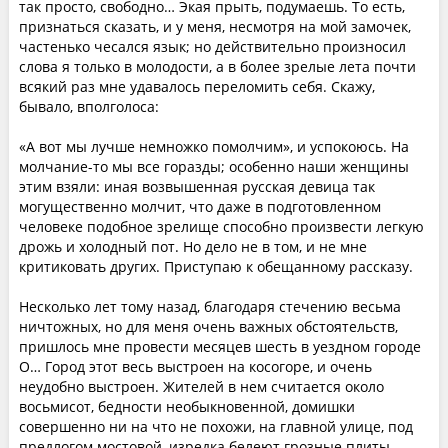
так просто, свободно… Экая прыть, подумаешь. То есть,
признаться сказать, и у меня, несмотря на мой замочек,
частенько чесался язык; но действительно произносил
слова я только в молодости, а в более зрелые лета почти
всякий раз мне удавалось переломить себя. Скажу,
бывало, вполголоса:
«А вот мы лучше немножко помолчим», и успокоюсь. На
молчание-то мы все горазды; особенно наши женщины
этим взяли: иная возвышенная русская девица так
могущественно молчит, что даже в подготовленном
человеке подобное зрелище способно произвести легкую
дрожь и холодный пот. Но дело не в том, и не мне
критиковать других. Приступаю к обещанному рассказу.
Несколько лет тому назад, благодаря стечению весьма
ничтожных, но для меня очень важных обстоятельств,
пришлось мне провести месяцев шесть в уездном городе
О… Город этот весь выстроен на косогоре, и очень
неудобно выстроен. Жителей в нем считается около
восьмисот, бедности необыкновенной, домишки
совершенно ни на что не похожи, на главной улице, под
предлогом мостовой, изредка белеют грозные плиты