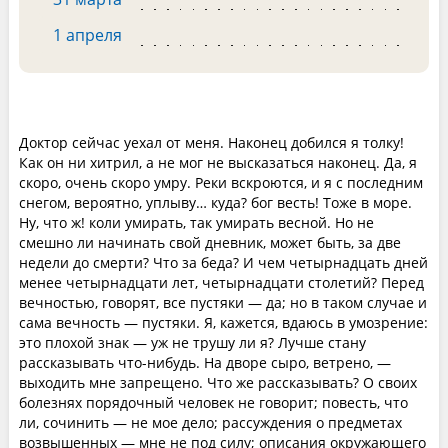
1 апреля
Доктор сейчас уехал от меня. Наконец добился я толку!
Как он ни хитрил, а не мог не высказаться наконец. Да, я
скоро, очень скоро умру. Реки вскроются, и я с последним
снегом, вероятно, уплыву… куда? бог весть! Тоже в море.
Ну, что ж! коли умирать, так умирать весной. Но не
смешно ли начинать свой дневник, может быть, за две
недели до смерти? Что за беда? И чем четырнадцать дней
менее четырнадцати лет, четырнадцати столетий? Перед
вечностью, говорят, все пустяки — да; но в таком случае и
сама вечность — пустяки. Я, кажется, вдаюсь в умозрение:
это плохой знак — уж не трушу ли я? Лучше стану
рассказывать что-нибудь. На дворе сыро, ветрено, —
выходить мне запрещено. Что же рассказывать? О своих
болезнях порядочный человек не говорит; повесть, что
ли, сочинить — не мое дело; рассуждения о предметах
возвышенных — мне не под силу; описания окружающего