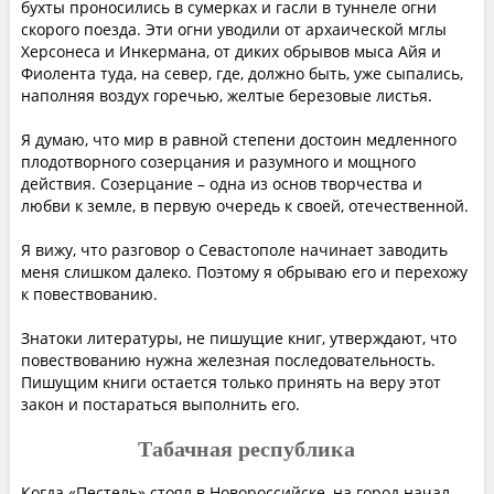
бухты проносились в сумерках и гасли в туннеле огни
скорого поезда. Эти огни уводили от архаической мглы
Херсонеса и Инкермана, от диких обрывов мыса Айя и
Фиолента туда, на север, где, должно быть, уже сыпались,
наполняя воздух горечью, желтые березовые листья.
Я думаю, что мир в равной степени достоин медленного
плодотворного созерцания и разумного и мощного
действия. Созерцание – одна из основ творчества и
любви к земле, в первую очередь к своей, отечественной.
Я вижу, что разговор о Севастополе начинает заводить
меня слишком далеко. Поэтому я обрываю его и перехожу
к повествованию.
Знатоки литературы, не пишущие книг, утверждают, что
повествованию нужна железная последовательность.
Пишущим книги остается только принять на веру этот
закон и постараться выполнить его.
Табачная республика
Когда «Пестель» стоял в Новороссийске, на город начал