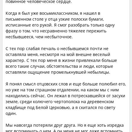
повинное человеческое сердце.
Когда я был уже восьмиклассником, я нашел в
письменном столе у отца узкие полоски бумаги,
исписанные его рукой. Я смог разобрать только одну
фразу о том, что несравненно тяжелее пережить
несбывшееся, чем несбыточное.
С тех пор слабая печаль о несбывшемся почти не
оставляла меня, несмотря на мой внешне веселый
характер. С тех пор меня в жизни привлекали больше
всего такие случаи, обстоятельства и люди, которые
оставляли ощущение промелькнувшей небылицы.
Я понял смысл отцовских слов и еще больше полюбил его,
но уже на том страшном отдалении, на каком мы с ним
находились сейчас. Он лежал в потрескавшейся от засухи
земле, среди колючего чертополоха на деревенском
кладбище под Белой Церковью, а я скитался по свету
один.
Мы навсегда потеряли друг друга. Но я еще хоть изредка
мог вспоминать о нем. А он меня не мог даже вспомнить.