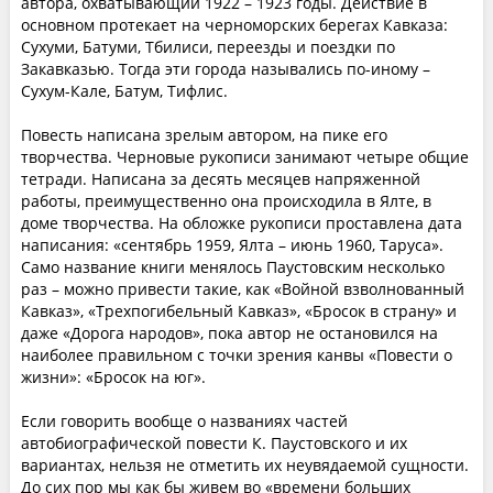
автора, охватывающий 1922 – 1923 годы. Действие в
основном протекает на черноморских берегах Кавказа:
Сухуми, Батуми, Тбилиси, переезды и поездки по
Закавказью. Тогда эти города назывались по-иному –
Сухум-Кале, Батум, Тифлис.
Повесть написана зрелым автором, на пике его
творчества. Черновые рукописи занимают четыре общие
тетради. Написана за десять месяцев напряженной
работы, преимущественно она происходила в Ялте, в
доме творчества. На обложке рукописи проставлена дата
написания: «сентябрь 1959, Ялта – июнь 1960, Таруса».
Само название книги менялось Паустовским несколько
раз – можно привести такие, как «Войной взволнованный
Кавказ», «Трехпогибельный Кавказ», «Бросок в страну» и
даже «Дорога народов», пока автор не остановился на
наиболее правильном с точки зрения канвы «Повести о
жизни»: «Бросок на юг».
Если говорить вообще о названиях частей
автобиографической повести К. Паустовского и их
вариантах, нельзя не отметить их неувядаемой сущности.
До сих пор мы как бы живем во «времени больших