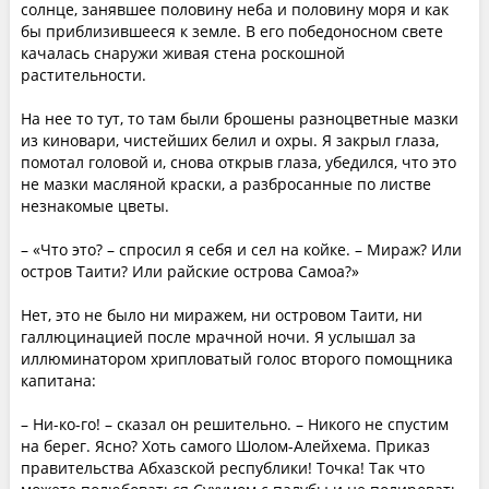
солнце, занявшее половину неба и половину моря и как
бы приблизившееся к земле. В его победоносном свете
качалась снаружи живая стена роскошной
растительности.
На нее то тут, то там были брошены разноцветные мазки
из киновари, чистейших белил и охры. Я закрыл глаза,
помотал головой и, снова открыв глаза, убедился, что это
не мазки масляной краски, а разбросанные по листве
незнакомые цветы.
– «Что это? – спросил я себя и сел на койке. – Мираж? Или
остров Таити? Или райские острова Самоа?»
Нет, это не было ни миражем, ни островом Таити, ни
галлюцинацией после мрачной ночи. Я услышал за
иллюминатором хрипловатый голос второго помощника
капитана:
– Ни-ко-го! – сказал он решительно. – Никого не спустим
на берег. Ясно? Хоть самого Шолом-Алейхема. Приказ
правительства Абхазской республики! Точка! Так что