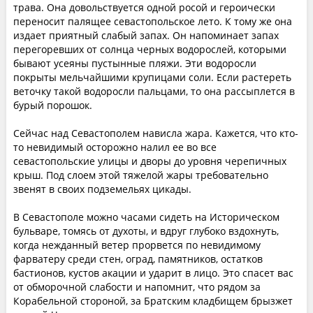
трава. Она довольствуется одной росой и героически
переносит палящее севастопольское лето. К тому же она
издает приятный слабый запах. Он напоминает запах
перегоревших от солнца черных водорослей, которыми
бывают усеяны пустынные пляжи. Эти водоросли
покрыты мельчайшими крупицами соли. Если растереть
веточку такой водоросли пальцами, то она рассыплется в
бурый порошок.
Сейчас над Севастополем нависла жара. Кажется, что кто-
то невидимый осторожно налил ее во все
севастопольские улицы и дворы до уровня черепичных
крыш. Под слоем этой тяжелой жары требовательно
звенят в своих подземельях цикады.
В Севастополе можно часами сидеть на Историческом
бульваре, томясь от духоты, и вдруг глубоко вздохнуть,
когда нежданный ветер прорвется по невидимому
фарватеру среди стен, оград, памятников, остатков
бастионов, кустов акации и ударит в лицо. Это спасет вас
от обморочной слабости и напомнит, что рядом за
Корабельной стороной, за Братским кладбищем брызжет