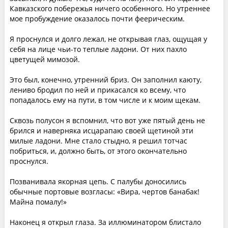
Кавказского побережья ничего особенного. Но утреннее
мое пробуждение оказалось почти феерическим.
Я проснулся и долго лежал, не открывая глаз, ощущая у
себя на лице чьи-то теплые ладони. От них пахло
цветущей мимозой.
Это был, конечно, утренний бриз. Он заполнил каюту,
лениво бродил по ней и прикасался ко всему, что
попадалось ему на пути, в том числе и к моим щекам.
Сквозь полусон я вспомнил, что вот уже пятый день не
брился и наверняка исцарапаю своей щетиной эти
милые ладони. Мне стало стыдно, я решил тотчас
побриться, и, должно быть, от этого окончательно
проснулся.
Позванивала якорная цепь. С палубы доносились
обычные портовые возгласы: «Вира, чертов банабак!
Майна помалу!»
Наконец я открыл глаза. За иллюминатором блистало