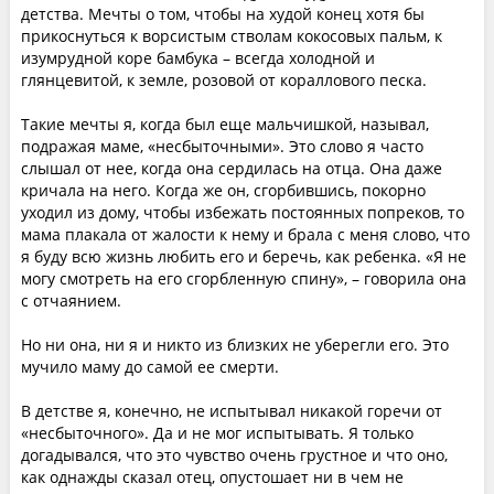
детства. Мечты о том, чтобы на худой конец хотя бы
прикоснуться к ворсистым стволам кокосовых пальм, к
изумрудной коре бамбука – всегда холодной и
глянцевитой, к земле, розовой от кораллового песка.
Такие мечты я, когда был еще мальчишкой, называл,
подражая маме, «несбыточными». Это слово я часто
слышал от нее, когда она сердилась на отца. Она даже
кричала на него. Когда же он, сгорбившись, покорно
уходил из дому, чтобы избежать постоянных попреков, то
мама плакала от жалости к нему и брала с меня слово, что
я буду всю жизнь любить его и беречь, как ребенка. «Я не
могу смотреть на его сгорбленную спину», – говорила она
с отчаянием.
Но ни она, ни я и никто из близких не уберегли его. Это
мучило маму до самой ее смерти.
В детстве я, конечно, не испытывал никакой горечи от
«несбыточного». Да и не мог испытывать. Я только
догадывался, что это чувство очень грустное и что оно,
как однажды сказал отец, опустошает ни в чем не