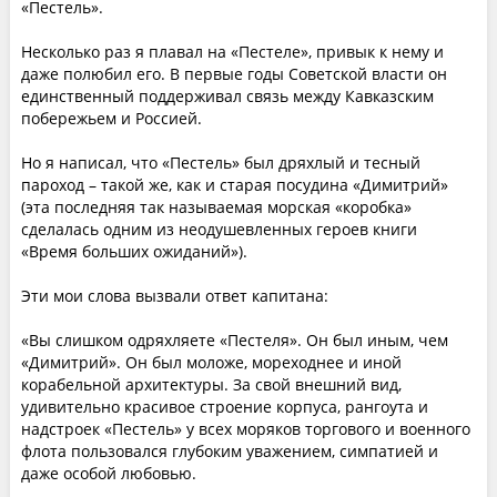
«Пестель».
Несколько раз я плавал на «Пестеле», привык к нему и
даже полюбил его. В первые годы Советской влаcти он
единственный поддерживал связь между Кавказским
побережьем и Россией.
Но я написал, что «Пестель» был дряхлый и тесный
пароход – такой же, как и старая посудина «Димитрий»
(эта последняя так называемая морская «коробка»
сделалась одним из неодушевленных героев книги
«Время больших ожиданий»).
Эти мои слова вызвали ответ капитана:
«Вы слишком одряхляете «Пестеля». Он был иным, чем
«Димитрий». Он был моложе, мореходнее и иной
корабельной архитектуры. За свой внешний вид,
удивительно красивое строение корпуса, рангоута и
надстроек «Пестель» у всех моряков торгового и военного
флота пользовался глубоким уважением, симпатией и
даже особой любовью.