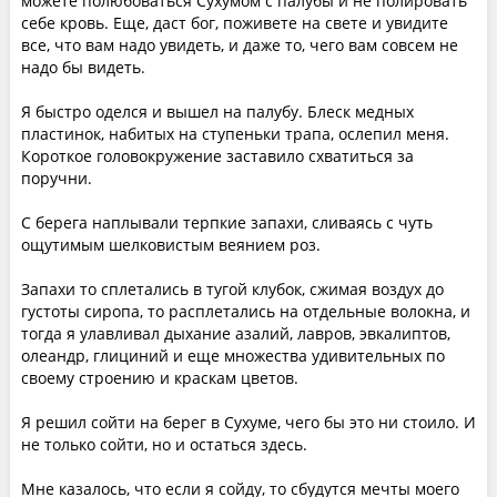
можете полюбоваться Сухумом с палубы и не полировать
себе кровь. Еще, даст бог, поживете на свете и увидите
все, что вам надо увидеть, и даже то, чего вам совсем не
надо бы видеть.
Я быстро оделся и вышел на палубу. Блеск медных
пластинок, набитых на ступеньки трапа, ослепил меня.
Короткое головокружение заставило схватиться за
поручни.
С берега наплывали терпкие запахи, сливаясь с чуть
ощутимым шелковистым веянием роз.
Запахи то сплетались в тугой клубок, сжимая воздух до
густоты сиропа, то расплетались на отдельные волокна, и
тогда я улавливал дыхание азалий, лавров, эвкалиптов,
олеандр, глициний и еще множества удивительных по
своему строению и краскам цветов.
Я решил сойти на берег в Сухуме, чего бы это ни стоило. И
не только сойти, но и остаться здесь.
Мне казалось, что если я сойду, то сбудутся мечты моего