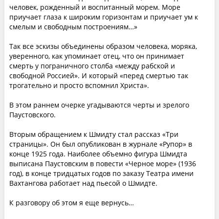
человек, рожденный и воспитанный морем. Море
приучает глаза к широким горизонтам и приучает ум к
смелым и свободным построениям…»
Так все эскизы объединены образом человека, моряка,
уверенного, как упоминает отец, что он принимает
смерть у пограничного столба «между рабской и
свободной Россией». И который «перед смертью так
трогательно и просто вспомнил Христа».
В этом раннем очерке угадываются черты и зрелого
Паустовского.
Вторым обращением к Шмидту стал рассказ «Три
страницы». Он был опубликован в журнале «Рупор» в
конце 1925 года. Наиболее объемно фигура Шмидта
выписана Паустовским в повести «Черное море» (1936
год), в конце тридцатых годов по заказу Театра имени
Вахтангова работает над пьесой о Шмидте.
К разговору об этом я еще вернусь…