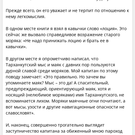
Прежде всего, он его уважает и не терпит по отношению к
нему легкомыслия.
В одном месте книги я взял в кавычки слово «лоция». Это
сейчас же вызвало справедливое возражение старого
моряка: «Не надо принижать лоцию и брать ее в
кавычки».
В другом месте я опрометчиво написал, что
Тарханкутский мыс и маяк с давних пор пользуются
дурной славой среди моряков. Мой капитан по этому
поводу замечает: «Это правильно. Но зачем вы
упоминаете маяк? Мыс – это да! А спасительный,
предупреждающий, ориентирующий маяк, хотя и
носящий (нелюбимое моряками) имя Тарханкутского, не
вспоминается лихом. Моряки маячные огни почитают, а
вот мысы, узости и другие навигационные опасности не
славословят».
И, наконец, совершенно трогательно выглядит
заступничество капитана за обиженный мною пароход