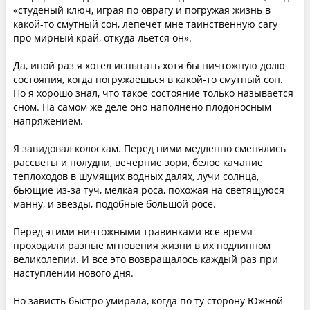
«студеный ключ, играя по оврагу и погружая жизнь в
какой-то смутный сон, лепечет мне таинственную сагу
про мирный край, откуда льется он».
Да, иной раз я хотел испытать хотя бы ничтожную долю
состояния, когда погружаешься в какой-то смутный сон.
Но я хорошо знал, что такое состояние только называется
сном. На самом же деле оно наполнено плодоносным
напряжением.
Я завидовал колоскам. Перед ними медленно сменялись
рассветы и полудни, вечерние зори, белое качание
теплоходов в шумящих водных далях, лучи солнца,
бьющие из-за туч, мелкая роса, похожая на светящуюся
манну, и звезды, подобные большой росе.
Перед этими ничтожными травинками все время
проходили разные мгновения жизни в их подлинном
великолепии. И все это возвращалось каждый раз при
наступлении нового дня.
Но зависть быстро умирала, когда по ту сторону Южной