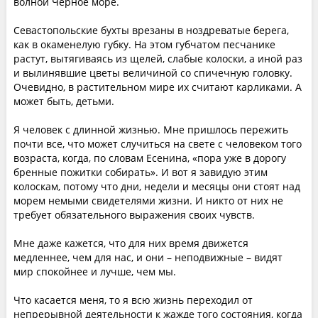
волной Черное море.
Севастопольские бухты врезаны в ноздреватые берега,
как в окаменелую губку. На этом губчатом песчанике
растут, вытягиваясь из щелей, слабые колоски, а иной раз
и вылинявшие цветы величиной со спичечную головку.
Очевидно, в растительном мире их считают карликами. А
может быть, детьми.
Я человек с длинной жизнью. Мне пришлось пережить
почти все, что может случиться на свете с человеком того
возраста, когда, по словам Есенина, «пора уже в дорогу
бренные пожитки собирать». И вот я завидую этим
колоскам, потому что дни, недели и месяцы они стоят над
морем немыми свидетелями жизни. И никто от них нe
требует обязательного выражения своих чувств.
Мне даже кажется, что для них время движется
медленнее, чем для нас, и они – неподвижные – видят
мир спокойнее и лучше, чем мы.
Что касается меня, то я всю жизнь переходил от
непрерывной деятельности к жажде того состояния, когда