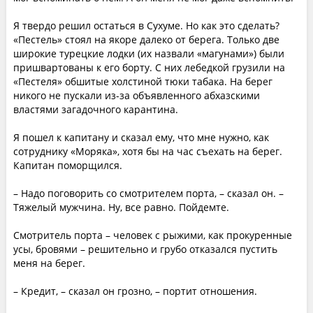
Я твердо решил остаться в Сухуме. Но как это сделать?
«Пестель» стоял на якоре далеко от берега. Только две
широкие турецкие лодки (их назвали «магунами») были
пришвартованы к его борту. С них лебедкой грузили на
«Пестеля» обшитые холстиной тюки табака. На берег
никого не пускали из-за объявленного абхазскими
властями загадочного карантина.
Я пошел к капитану и сказал ему, что мне нужно, как
сотруднику «Моряка», хотя бы на час съехать на берег.
Капитан поморщился.
– Надо поговорить со смотрителем порта, – сказал он. –
Тяжелый мужчина. Ну, все равно. Пойдемте.
Смотритель порта – человек с рыжими, как прокуренные
усы, бровями – решительно и грубо отказался пустить
меня на берег.
– Кредит, – сказал он грозно, – портит отношения.