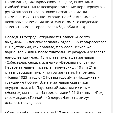
Пиросмани»), «Каждому свое», «Еще одна весна» и
«Библейская пыль»; последнее заглавие перечеркнуто, и
рукой автора вписано новое название – «Мгла
тысячелетий». В конце тетради, на обложке, имелись
некоторые замечания писателя о том, что следовало
заменить имена героев Заремба, Лобия и т. д.
Последняя тетрадь открывается главой «Все это
выдумки»… В поисках заглавий отдельных глав-рассказов
К. Паустовский, как правило, пробовал несколько
вариантов и лишь после тщательных раздумий оставлял
наиболее удачное… 13-я глава имела два заглавия –
«Собеседник сердца, жизни» и «Веселый попутчик».
Первое заглавие писатель перечеркнул, 19-я и 21-я
главы-рассказы имели по три заглавия. Например,
«Новый 1923-й год», «С Новым годом!» и «Находчивый
гражданин Лобия». Все эти заглавия оказались
неудачными, и К. Паустовский заменил их иным –
«Новогодняя ночь». Из трех заглавий 21-й главы – «Под
слоем льда», «Тончайший лед», «Намек на зиму» –
осталось последнее».
«Кавказский» период жизни К Паустовского постоянно