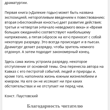
драматургии.
Первая книга («Далекие годы») может быть названа
экспозицией, неторопливым введeнием к повествованию;
вторая («Беспокойная юность») дает развитие действия;
третья и четвертая («Начало неведомого века» и «Время
больших ожиданий») соответствуют наибольшему
напряжению, а пятая («Бросок на юг») приносит с собой
некоторую разрядку. Это всегда происходит и в пьесах.
Драматург делает разрядку, чтобы зритель немного
отдохнул. А затем подходит закономерный конец.
Здесь сама жизнь устроила разрядку, некоторое
отступление от основной темы. Она перенесла автора на
Кавказ с его пестротой событий, людей и природы и,
кроме того, наполнила жизнь южным жизнелюбием и
юмором. На юге он не иссякает ни при каких
обстоятельствах и не отступает ни перед чем.
Конст. Паустовский
Благодарность читателю