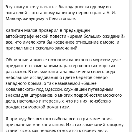
Эту книгу я хочу начать с благодарности одному из
читателей – отставному капитану первого ранга А. И.
Малову, живущему в Севастополе.
Капитан Малов проверил в предыдущей
автобиографической повести «Время больших ожиданий»
все, что имело хотя бы косвенное отношение к морю, и
прислал мне несколько замечаний.
Обширные и живые познания капитана в морском деле
придают его замечаниям характер коротких морских
рассказов. В письме капитана включены своего рода
небольшие исследования о цвете берегов северо-
западного Крыма, о так называемой «башне
Ковалевского» под Одессой, служившей путеводным
знаком для штурманов, о многих подробностях морского
дела, настолько интересных, что из них неизбежно
рождается морской романтизм.
Я приведу без всякого выбора всего три замечания,
присланные мне капитаном. Из этих замечаний каждому
станет ясно, как человек относится к своему делу.