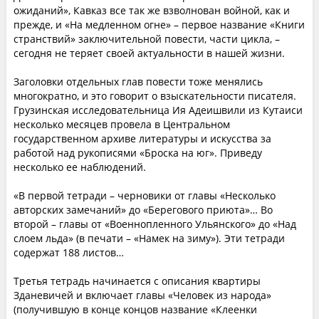
ожиданий», Кавказ все так же взволнован войной, как и
прежде, и «На медленном огне» – первое название «Книги
странствий» заключительной повести, части цикла, –
сегодня не теряет своей актуальности в нашей жизни.
Заголовки отдельных глав повести тоже менялись
многократно, и это говорит о взыскательности писателя.
Грузинская исследовательница Ия Адеишвили из Кутаиси
несколько месяцев провела в Центральном
государственном архиве литературы и искусства за
работой над рукописями «Броска на юг». Приведу
несколько ее наблюдений.
«В первой тетради – черновики от главы «Несколько
авторских замечаний» до «Берегового приюта»… Во
второй – главы от «Военнопленного Ульянского» до «Над
слоем льда» (в печати – «Намек на зиму»). Эти тетради
содержат 188 листов…
Третья тетрадь начинается с описания квартиры
Зданевичей и включает главы «Человек из народа»
(получившую в конце концов название «Клеенки