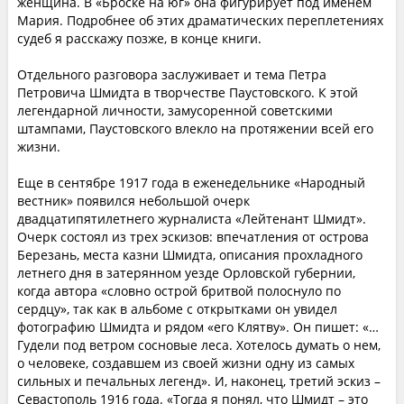
женщина. В «Броске на юг» она фигурирует под именем
Мария. Подробнее об этих драматических переплетениях
судеб я расскажу позже, в конце книги.
Отдельного разговора заслуживает и тема Петра
Петровича Шмидта в творчестве Паустовского. К этой
легендарной личности, замусоренной советскими
штампами, Паустовского влекло на протяжении всей его
жизни.
Еще в сентябре 1917 года в еженедельнике «Народный
вестник» появился небольшой очерк
двадцатипятилетнего журналиста «Лейтенант Шмидт».
Очерк состоял из трех эскизов: впечатления от острова
Березань, места казни Шмидта, описания прохладного
летнего дня в затерянном уезде Орловской губернии,
когда автора «словно острой бритвой полоснуло по
сердцу», так как в альбоме с открытками он увидел
фотографию Шмидта и рядом «его Клятву». Он пишет: «…
Гудели под ветром сосновые леса. Хотелось думать о нем,
о человеке, создавшем из своей жизни одну из самых
сильных и печальных легенд». И, наконец, третий эскиз –
Севастополь 1916 года. «Тогда я понял, что Шмидт – это