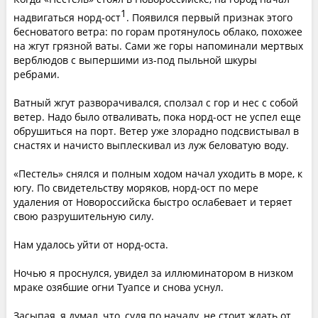
1
надвигаться норд-ост
. Появился первый признак этого
бесноватого ветра: по горам протянулось облако, похожее
на жгут грязной ваты. Сами же горы напоминали мертвых
верблюдов с выпершими из-под пыльной шкуры
ребрами.
Ватный жгут разворачивался, сползал с гор и нес с собой
ветер. Надо было отваливать, пока норд-ост не успел еще
обрушиться на порт. Ветер уже злорадно подсвистывал в
снастях и начисто выплескивал из луж беловатую воду.
«Пестель» снялся и полным ходом начал уходить в море, к
югу. По свидетельству моряков, норд-ост по мере
удаления от Новороссийска быстро ослабевает и теряет
свою разрушительную силу.
Нам удалось уйти от норд-оста.
Ночью я проснулся, увидел за иллюминатором в низком
мраке озябшие огни Туапсе и снова уснул.
Засыпая, я думал, что, судя по началу, не стоит ждать от