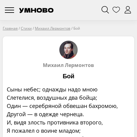
Главная
/
Стихи
/
Михаил Лермонтов
/
Бой
Михаил Лермонтов
Бой
Сыны небес; однажды надо мною
Слетелися, воздушных два бойца;
Один — серебряной обвешан бахромою,
Другой — в одежде чернеца.
И, видя злость противника второго,
Я пожалел о воине младом;