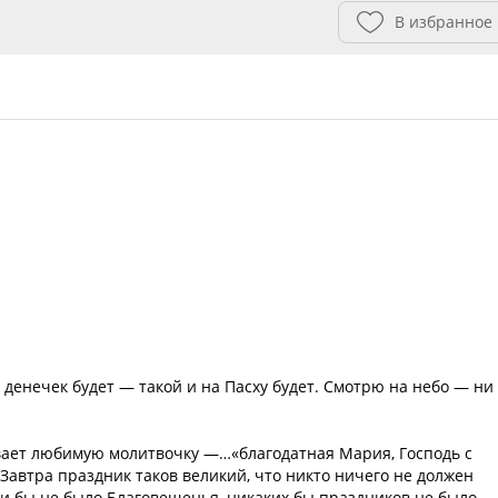
В избранное
й денечек будет — такой и на Пасху будет. Смотрю на небо — ни
вает любимую молитвочку —…«благодатная Мария, Господь с
 Завтра праздник таков великий, что никто ничего не должен
сли бы не было Благовещенья, никаких бы праздников не было