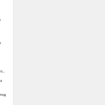
з
т
го…
на
 под