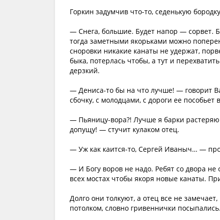
Горкин задумчив что-то, седенькую бородку
— Снега, большие. Будет напор — сорвет. 
тогда заметными якорьками можно попереня
сноровки никакие канаты не удержат, порвет
быка, потерлась чтобы, а тут и перехватит
дерзкий.
— Дениса-то бы на что лучше! — говорит 
сбочку, с молодцами, с дороги ее пособьет в
— Пьяницу-вора?! Лучше я барки растеряю…
допущу! — стучит кулаком отец.
— Уж как каится-то, Сергей Иваныч… — про
— И Богу воров не надо. Ребят со двора не 
всех мостах чтобы якоря новые канаты. Пр
Долго они толкуют, а отец все не замечает
потолком, словно гривеннички посыпались