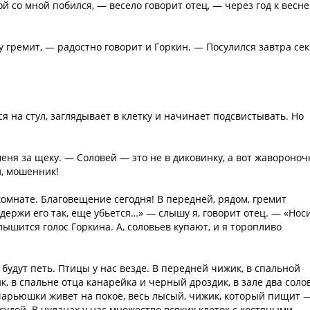
 со мной побился, — весело говорит отец, — через год к весне
у гремит, — радостно говорит и Горкин. — Посулился завтра се
я на стул, заглядывает в клетку и начинает подсвистывать. Но
еня за щеку. — Соловей — это не в диковинку, а вот жавороноч
л, мошенник!
комнате. Благовещение сегодня! В передней, рядом, гремит
держи его так, еще убьется…» — слышу я, говорит отец. — «Нос
ышится голос Горкина. А, соловьев купают, и я торопливо
 будут петь. Птицы у нас везде. В передней чижик, в спальной
, в спальне отца канарейка и черный дроздик, в зале два солов
 Марьюшки живет на покое, весь лысый, чижик, который пищит 
осудой. В чуланах у нас множество всяких клеток с костяными