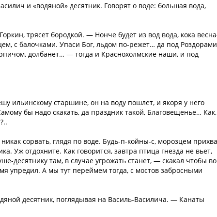
Василич и «водяной» десятник. Говорят о воде: большая вода,
оркин, трясет бородкой. — Нонче будет из вод вода, кока весна
м, с балочками. Упаси Бог, льдом по-режет… да под Роздорами
ирпичом, долбанет… — тогда и Краснохолмские наши, и под
шу ильинскому старшине, он на воду пошлет, и якоря у него
амому бы надо скакать, да праздник такой, Благовещенье… Как,
..
никак сорвать, глядя по воде. Будь-п-койны‑с, морозцем прихв
ка. Уж отдохните. Как говорится, завтра птица гнезда не вьет,
уше-десятнику там, в случае угрожать станет, — скакал чтобы во
емя упредил. А мы тут переймем тогда, с мостов забросными
одяной десятник, поглядывая на Василь-Василича. — Канаты