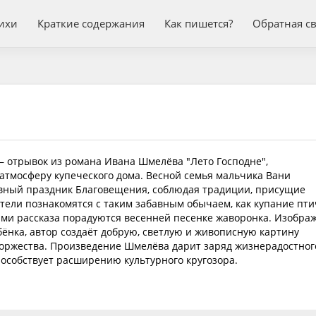
ихи
Краткие содержания
Как пишется?
Обратная с
 отрывок из романа Ивана Шмелёва "Лето Господне",
атмосферу купеческого дома. Весной семья мальчика Вани
вный праздник Благовещения, соблюдая традиции, присущие
тели познакомятся с таким забавным обычаем, как купание пти
оями рассказа порадуются весенней песенке жаворонка. Изобра
ёнка, автор создаёт добрую, светлую и живописную картину
торжества. Произведение Шмелёва дарит заряд жизнерадостног
пособствует расширению культурного кругозора.