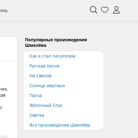
вязь
Популярные произведения
Шмелёва
Как я стал писателем
Русская песня
На Святой
Солнце мертвых
чек,
жая
Пасха
Яблочный Спас
о
Святки
Все произведения Шмелёва