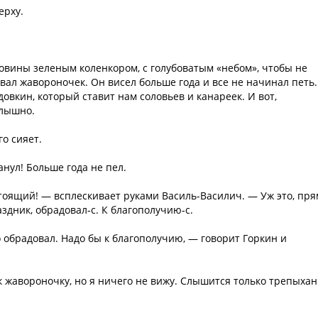
ерху.
оловины зеленым коленкором, с голубоватым «небом», чтобы не
вал жавороночек. Он висел больше года и все не начинал петь.
овкин, который ставит нам соловьев и канареек. И вот,
слышно.
о сияет.
анул! Больше года не пел.
стоящий! — всплескивает руками Василь-Василич. — Уж это, пря
здник, обрадовал‑с. К благополучию‑с.
обрадовал. Надо бы к благополучию, — говорит Горкин и
 к жавороночку, но я ничего не вижу. Слышится только трепыха
.