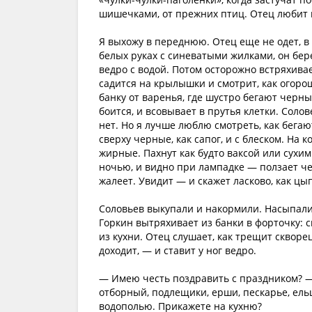
шишечками, от прежних птиц. Отец любит в
Я выхожу в переднюю. Отец еще не одет, в
белых руках с синеватыми жилками, он бере
ведро с водой. Потом осторожно встряхивае
садится на крылышки и смотрит, как огоро
банку от варенья, где шустро бегают черн
боится, и всовывает в прутья клетки. Солов
нет. Но я лучше люблю смотреть, как бегают
сверху черные, как сапог, и с блеском. На к
жирные. Пахнут как будто ваксой или сухим
ночью, и видно при лампадке — ползает чер
жалеет. Увидит — и скажет ласково, как цы
Соловьев выкупали и накормили. Насыпали 
Горкин вытряхивает из банки в форточку: 
из кухни. Отец слушает, как трещит скворец
доходит, — и ставит у ног ведро.
— Имею честь поздравить с праздником? —
отборный, подлещики, ерши, пескарье, ель
водополью. Прикажете на кухню?