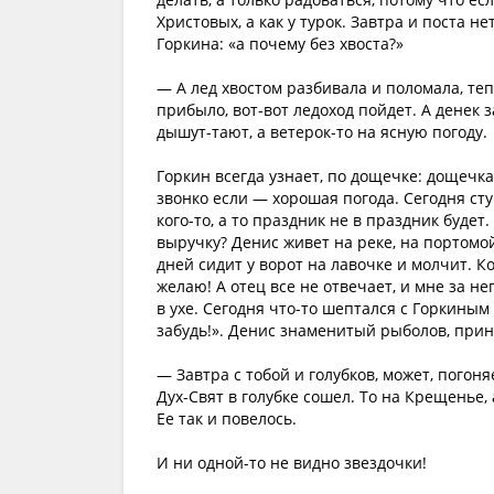
Христовых, а как у турок. Завтра и поста н
Горкина: «а почему без хвоста?»
— А лед хвостом разбивала и поломала, теп
прибыло, вот-вот ледоход пойдет. А денек з
дышут-тают, а ветерок-то на ясную погоду.
Горкин всегда узнает, по дощечке: дощечка
звонко если — хорошая погода. Сегодня ст
кого-то, а то праздник не в праздник будет
выручку? Денис живет на реке, на портомой
дней сидит у ворот на лавочке и молчит. К
желаю! А отец все не отвечает, и мне за не
в ухе. Сегодня что-то шептался с Горкиным
забудь!». Денис знаменитый рыболов, прино
— Завтра с тобой и голубков, может, пого
Дух-Свят в голубке сошел. То на Крещенье,
Ее так и повелось.
И ни одной-то не видно звездочки!