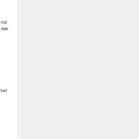
-то!
 как
атит