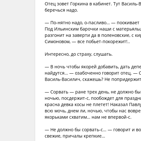
Отец зовет Горкина в кабинет. Тут Василь-
беречься надо.
— По-нятно надо, о‑пасливо… — поокивает Г
Под Ильинским барочки наши с матерьяльце
разгонит на заверти да в поленовские, с к
Симоновом, — все побьет-покорежит!..
Интересно, до страху, слушать.
— В ночь чтобы якорей добавить, дать депе
найдутся… — озабоченно говорит отец. — С
Василь-Василич, скажешь? Не попридержит?
— Сорвать — ране трех день, не должно бы 
ночью, посдержит‑с, пообождет для праздни
красна девка косы не плетет! Наказал Павл
всю мочь, днем ли, ночью, чтобы нас вовр
якорьками схватим… нам не впервой‑с.
— Не должно бы сорвать‑с… — говорит и в
свежие, причалы крепкие…