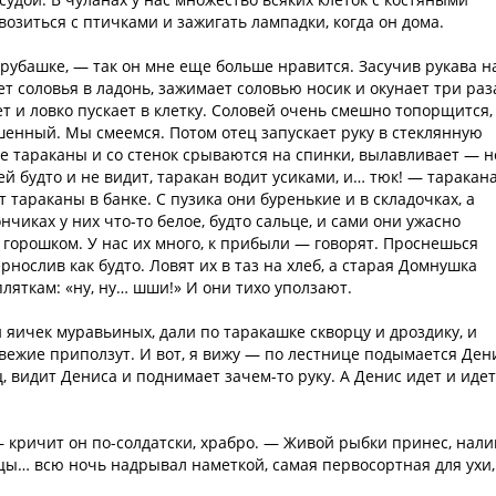
озиться с птичками и зажигать лампадки, когда он дома.
 рубашке, — так он мне еще больше нравится. Засучив рукава н
т соловья в ладонь, зажимает соловью носик и окунает три раз
т и ловко пускает в клетку. Соловей очень смешно топорщится,
шенный. Мы смеемся. Потом отец запускает руку в стеклянную
ые тараканы и со стенок срываются на спинки, вылавливает — н
ей будто и не видит, таракан водит усиками, и… тюк! — таракан
 тараканы в банке. С пузика они буренькие и в складочках, а
ончиках у них что-то белое, будто сальце, и сами они ужасно
 горошком. У нас их много, к прибыли — говорят. Проснешься
нослив как будто. Ловят их в таз на хлеб, а старая Домнушка
пляткам: «ну, ну… шши!» И они тихо уползают.
яичек муравьиных, дали по таракашке скворцу и дроздику, и
свежие приползут. И вот, я вижу — по лестнице подымается Ден
, видит Дениса и поднимает зачем-то руку. А Денис идет и идет
 кричит он по-солдатски, храбро. — Живой рыбки принес, нал
цы… всю ночь надрывал наметкой, самая первосортная для ухи,