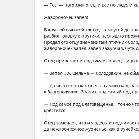
— Тсс! — погрозил отец, и все поглядели кв
Жавороночек запел!
В круглой высокой клетке, затянутой до п
разбил головку о прутики, неслышно прожи
Продал его отцу знаменитый птичник Солод
жавороночек запел, запел-зажурчал, чуть 
Отец привстает и поднимает палец; лицо ег
— Запел!.. А, шельма — Солодовкин, не обм
— Да явственно как поет‑с, самый наш, на
к благополучию. Значит, под самый под пра
— Под самое под Благовещенье… точно что 
крестится.
Отец замечает, что и я здесь, и поднимает
да нежное-нежное журчанье, как в ручейке