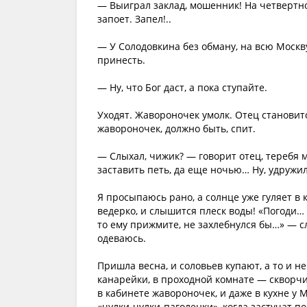
— Выиграл заклад, мошенник! На четвертной
запоет. Запел!..
— У Солодовкина без обману, на всю Москв
принесть.
— Ну, что Бог даст, а пока ступайте.
Уходят. Жавороночек умолк. Отец становитс
жавороночек, должно быть, спит.
— Слыхал, чижик? — говорит отец, теребя м
заставить петь, да еще ночью… Ну, удружи
Я просыпаюсь рано, а солнце уже гуляет в 
ведерко, и слышится плеск воды! «Погоди… 
то ему прижмите, не захлебнулся бы…» — сл
одеваюсь.
Пришла весна, и соловьев купают, а то и не
канарейки, в проходной комнате — скворчик
в кабинете жавороночек, и даже в кухне у
«чулки-чулки-паголенки», когда застучат п