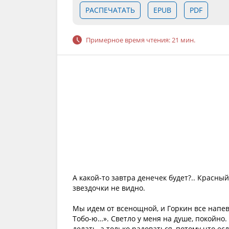
РАСПЕЧАТАТЬ
EPUB
PDF
Примерное время чтения: 21 мин.
А какой-то завтра денечек будет?.. Красны
звездочки не видно.
Мы идем от всенощной, и Горкин все напе
Тобо‑ю…». Светло у меня на душе, покойно.
делать, а только радоваться, потому что е