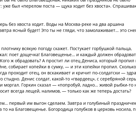
ет: уже был «перелом поста — щука ходит без хвоста». Спрашива
ерь без хвоста ходит. Воды на Москва-реке на два аршина
автра ясный будет! Это ты не гляди, что замолаживает… это сне
 плотнику всякую погоду скажет. Постукает горбушкой пальца,
укал: поет дощечка! Благовещенье… и каждый должен обрадова
. Кого ж обрадовать? А простит ли отец Дениса, который пропил
не, собирает копейки в сумку, — и эти копейки пропил. Сколько
огда проходит отец, он вскакивает и кричит по-солдатски — здр
го стыдно. Денис солдат, какой-то «гвардеец», с серебряной сер
 и моргал. Горкин сказал — «попробуй, ладно… живой рыбки-то 
сит всегда лещей, налимов, — только как же теперь достать?
няем… первый им выгон сделаем. Завтра и голубиный праздничек
 а то на Благовещенье. Богородица голубков в церковь носила, п