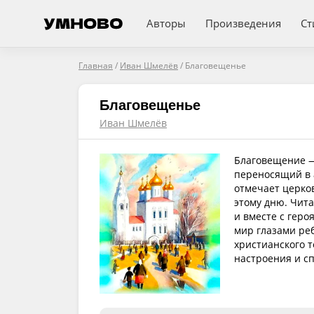
Авторы
Произведения
Ст
Главная
/
Иван Шмелёв
/
Благовещенье
Благовещенье
Иван Шмелёв
Благовещение —
переносящий в 
отмечает церко
этому дню. Чита
и вместе с гер
мир глазами реб
христианского 
настроения и с