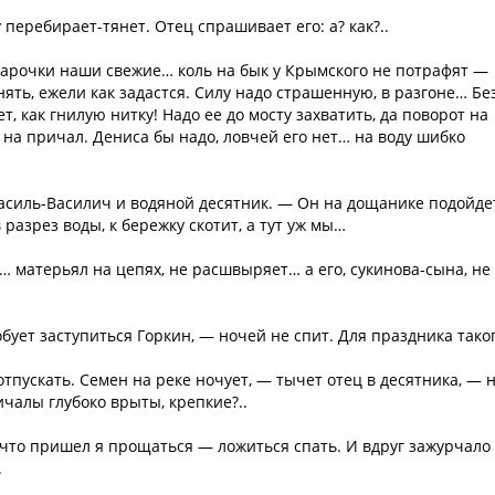
 перебирает-тянет. Отец спрашивает его: а? как?..
Барочки наши свежие… коль на бык у Крымского не потрафят —
ть, ежели как задастся. Силу надо страшенную, в разгоне… Бе
, как гнилую нитку! Надо ее до мосту захватить, да поворот на
ь на причал. Дениса бы надо, ловчей его нет… на воду шибко
Василь-Василич и водяной десятник. — Он на дощанике подойде
 разрез воды, к бережку скотит, а тут уж мы…
 матерьял на цепях, не расшвыряет… а его, сукинова-сына, не
бует заступиться Горкин, — ночей не спит. Для праздника тако
отпускать. Семен на реке ночует, — тычет отец в десятника, — 
ичалы глубоко врыты, крепкие?..
, что пришел я прощаться — ложиться спать. И вдруг зажурчало
.