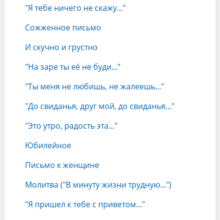
"Я тебе ничего не скажу..."
Сожженное письмо
И скучно и грустно
"На заре ты её не буди..."
"Ты меня не любишь, не жалеешь..."
"До свиданья, друг мой, до свиданья..."
"Это утро, радость эта..."
Юбилейное
Письмо к женщине
Молитва ("В минуту жизни трудную...")
"Я пришел к тебе с приветом..."