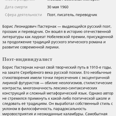
Дата смерти
30 мая 1960
Сфера деятельности
Поэт, писатель, переводчик
Борис Леонидович Пастернак — выдающийся русский поэт,
прозаик и переводчик. Он вошёл в историю отечественной
литературы как лауреат Нобелевской премии, присужденной
за продолжение традиций русского эпического романа и
развитие современной лирики.
Поэт-индивидуалист
Борис Пастернак начал свой творческий путь в 1910-е годы,
на закате Серебряного века русской поэзии. Его необычные
стихотворения имели точки пересечения с эксцентричной
лирикой футуристов — обилие неологизмов, стилистические
контрасты, многозначность лексико-синтаксических
конструкций и сложный метафорический язык. Однако автор
не стремился примкнуть к какой-либо поэтической школе и
следовать её традициям. Он выработал собственный стиль с
уклоном в философичность, парадоксальность
мировосприятия и неожиданные каламбуры. Самобытная