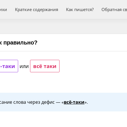
ихи
Краткие содержания
Как пишется?
Обратная с
ак правильно?
ё-таки
или
всё таки
ание слова через дефис — «
всё-таки
».