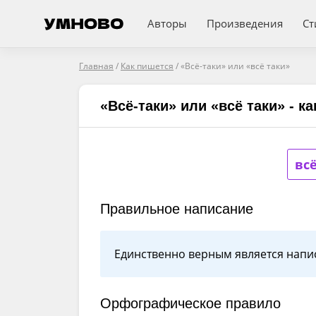
Авторы
Произведения
Ст
Главная
/
Как пишется
/
«Всё-таки» или «всё таки»
«Всё-таки» или «всё таки» - к
вс
Правильное написание
Единственно верным является напис
Орфографическое правило