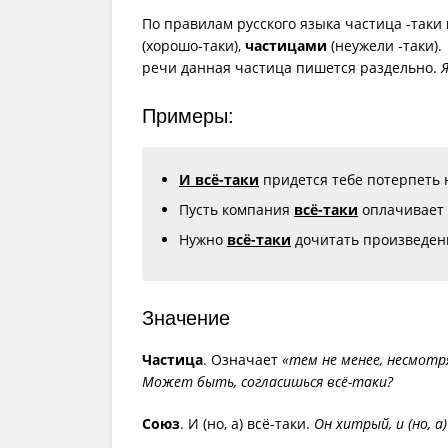
По правилам русского языка частица -таки
(хорошо-таки),
частицами
(неужели -таки).
речи данная частица пишется раздельно.
Я
Примеры:
И всё-таки
придется тебе потерпеть 
Пусть компания
всё-таки
оплачивает 
Нужно
всё-таки
дочитать произведени
Значение
Частица
. Означает
«тем не менее, несмотр
Может быть, согласишься всё-таки?
Союз
. И (но, а) всё-таки.
Он хитрый, и (но, а